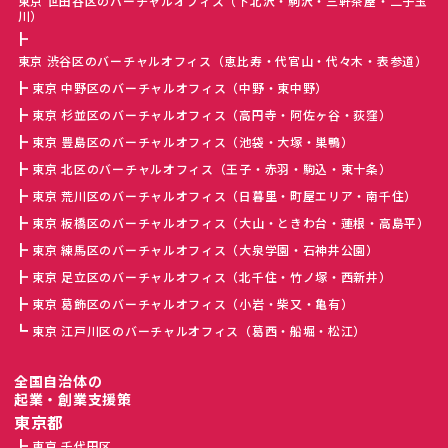
東京 世田谷区のバーチャルオフィス（下北沢・駒沢・三軒茶屋・二子玉
川）
東京 渋谷区のバーチャルオフィス（恵比寿・代官山・代々木・表参道）
東京 中野区のバーチャルオフィス（中野・東中野）
東京 杉並区のバーチャルオフィス（高円寺・阿佐ヶ谷・荻窪）
東京 豊島区のバーチャルオフィス（池袋・大塚・巣鴨）
東京 北区のバーチャルオフィス（王子・赤羽・駒込・東十条）
東京 荒川区のバーチャルオフィス（日暮里・町屋エリア・南千住）
東京 板橋区のバーチャルオフィス（大山・ときわ台・蓮根・高島平）
東京 練馬区のバーチャルオフィス（大泉学園・石神井公園）
東京 足立区のバーチャルオフィス（北千住・竹ノ塚・西新井）
東京 葛飾区のバーチャルオフィス（小岩・柴又・亀有）
東京 江戸川区のバーチャルオフィス（葛西・船堀・松江）
全国自治体の
起業・創業支援策
東京都
東京 千代田区