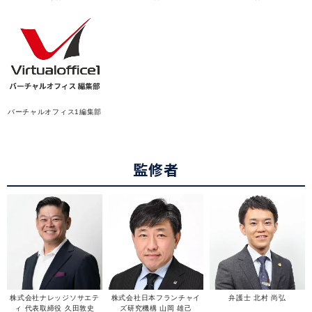
バーチャルオフィス1編集部
監修者
株式会社ナレッジソサエテ
株式会社日本フランチャイ
弁護士 北村 尚弘
ィ 代表取締役 久田敦史
ズ研究機構 山岡 雄己