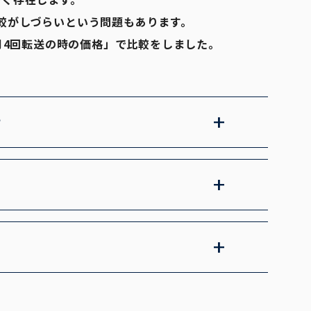
較がしづらいという問題もあります。
月4回転送の時の価格」で比較をしました。
？
プション、店舗受取や急ぎの転送が必要になっ
月額料金だけでなく実際の利用時にかかる総額
受け取りたい、会議室を使いたいなど、必要が
バーチャルオフィス1の専用サイトから申し込