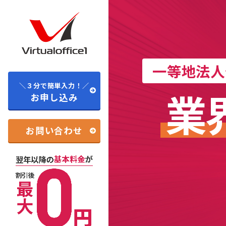
⼀等地法
⼈
＼３分で簡単入力！／
業
お申し込み
お問い合わせ