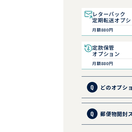
レターパック
定期転送オプシ
月額880円
定款保管
オプション
月額880円
どのオプシ
急ぎの郵便
外に受け取
郵便物開封
中身だけ早