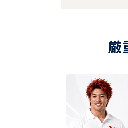
契約書や行
厳