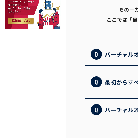
その一
ここでは「最
バーチャル
月額料金だ
た場合の費
最初からす
で比較する
まずは基本
出た部分だ
バーチャル
法人口座の
むだけで基