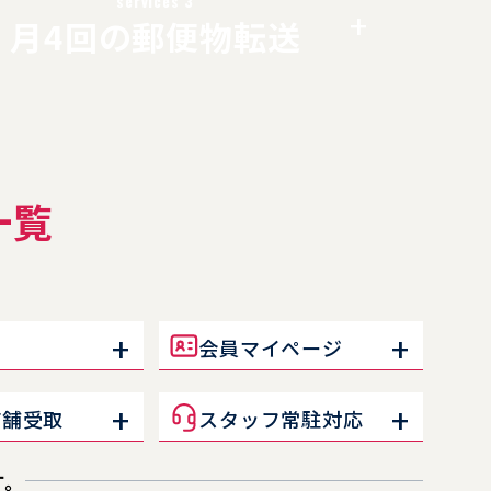
services 3
たバーチャルオフィスでも法人口座の開設がで
月4回の郵便物転送
キャッシュカードを受け取っています。
一覧
会員マイページ
店舗受取
スタッフ常駐対応
す。