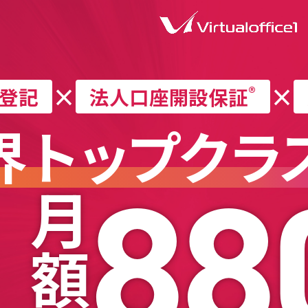
×
×
®
登記
法⼈⼝座
開設保証
界
トップクラ
88
⽉額