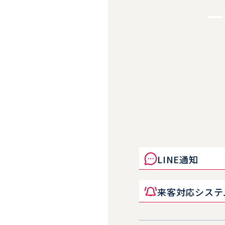
がバーチャ
一
きている証
LINE通知
来客対応システ