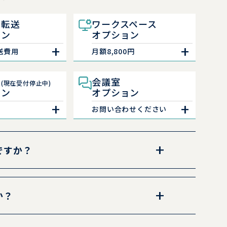
ト転送
ワークスペース
ョン
オプション
送費用
月額8,800円
送
会議室
(現在受付停止中)
ョン
オプション
お問い合わせください
ですか？
け早く確認したい方は開封スキャン、営業時間
議室オプションを検討するとよいでしょう。
か？
合はスポット転送や店舗受取が向いています。