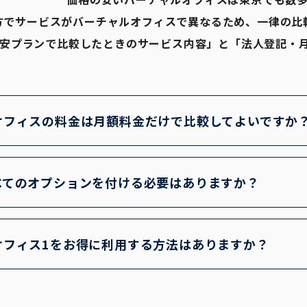
方でサービスがバーチャルオフィスで異なるため、一律の比
安プランで比較したときのサービス内容」と「法人登記・
オフィスの料金は月額料金だけで比較してよいですか
けでなく、基本料金に含まれるサービス、郵送費用、有料オ
用まで確認するのがおすすめです。特に郵便物が多い方は、
べてのオプションを付ける必要はありますか？
と失敗しにくくなります。
サービスで利用を始め、急ぎの郵便物が多い、営業時間外に
けオプションを検討するのがおすすめです。
オフィス1をお得に利用する方法はありますか？
開設やクレジットカードの発行等、経営に必要なサービスを
本料金が最大永年無料になる基本料金割引制度があります。