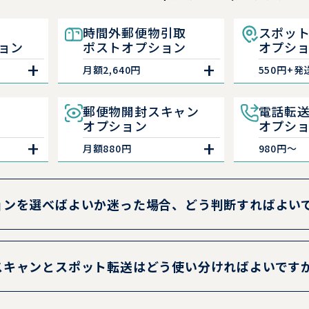
時間外郵便物引取
スポッ
ョン
ポストオプション
オプシ
月額2,640円
550円+発
郵便物開封スキャン
電話転
オプション
オプシ
月額880円
980円～
ョンを選べばよいか迷った場合、どう判断すればよい
物が多い方はレターパック定期転送やスポット転送、内容だ
りたい方は時間外郵便物引取ポスト、対面商談がある方は会
スキャンとスポット転送はどう使い分ければよいです
く確認したい場合は開封スキャン、原本そのものが必要な場