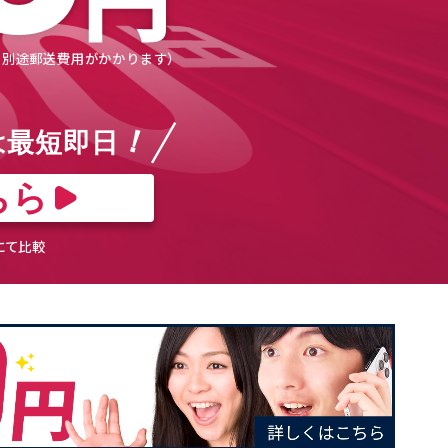
 別途郵送費用がかかります）
！
は
最短即⽇
ちら
にて比較