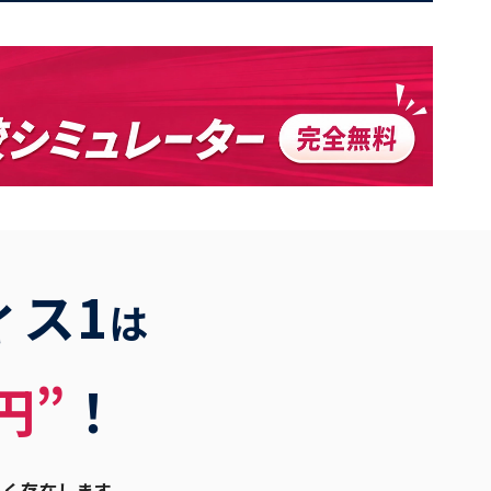
ィス1
は
円”
！
多く存在します。