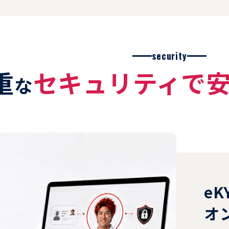
政書類など、原本提出が必要な書類はスキャンだけで完結し
security
重
セキュリティで
な
eK
オ