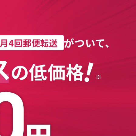
がついて、
⽉4回
郵便転送
！
ス
の
低価格
0
※
円