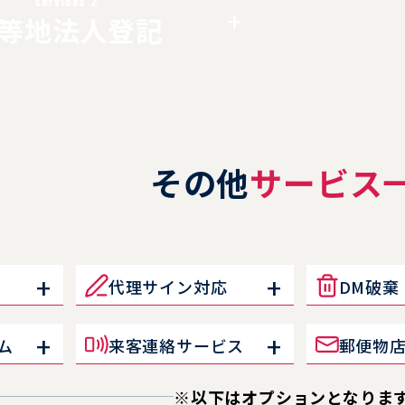
services 2
ルオフィスを利用していても開設可能と明言しています。ま
等地法人登記
拠として当社は日々、銀行からの会員宛の開設通知の書類や
その他
サービス
代理サイン対応
DM破棄
ム
来客連絡サービス
郵便物
※以下はオプションとなりま