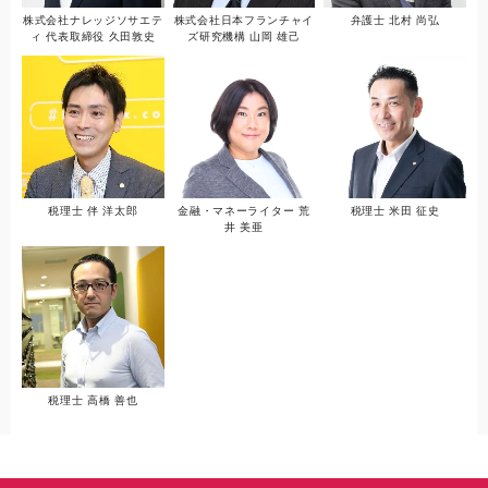
株式会社ナレッジソサエテ
株式会社日本フランチャイ
弁護士 北村 尚弘
ィ 代表取締役 久田敦史
ズ研究機構 山岡 雄己
税理士 伴 洋太郎
金融・マネーライター 荒
税理士 米田 征史
井 美亜
税理士 高橋 善也