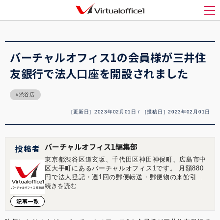
バーチャルオフィス1(Virtualoffice1)
>
お知らせ
>
バーチャルオフィス1の会員様が
三井住友銀行で法人口座を開設されました
メ
バーチャルオフィス1の会員様が三井住
友銀行で法人口座を開設されました
渋谷店
［更新日］2023年02月01日 / ［投稿日］2023年02月01日
バーチャルオフィス1編集部
投稿者
東京都渋谷区道玄坂、千代田区神田神保町、広島市中
区大手町にあるバーチャルオフィス1です。 月額880
円で法人登記・週1回の郵便転送・郵便物の来館引取
ができる起業家やフリーランスのためのバーチャルオ
続きを読む
フィスを提供しています。 翌年以降の基本料金が最大
記事一覧
無料になる割引制度もございます。 ■店舗一覧 バーチ
ャルオフィス1渋谷店 東京都渋谷区道玄坂1-16-6 二葉