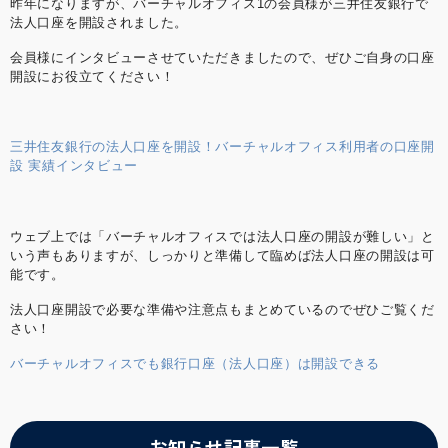
ビル8B バーチャルオフィス1神保町店 東京都千代田
昨年になりますが、バーチャルオフィス1の会員様が三井住友銀行で
区神田神保町2-10-31 IWビル1F バーチャルオフィス1
法人口座を開設されました。
広島店 広島県広島市中区大手町1-1-20 相生橋ビル7階
A号室 https://virtualoffice1.jp/
会員様にインタビューさせていただきましたので、ぜひご自身の口座
開設にお役立てください！
三井住友銀行の法人口座を開設！バーチャルオフィス利用者の口座開
設 実績インタビュー
ウェブ上では「バーチャルオフィスでは法人口座の開設が難しい」と
いう声もありますが、しっかりと準備して臨めば法人口座の開設は可
能です。
法人口座開設で必要な準備や注意点もまとめているのでぜひご覧くだ
さい！
バーチャルオフィスでも銀行口座（法人口座）は開設できる
お知らせ記事一覧