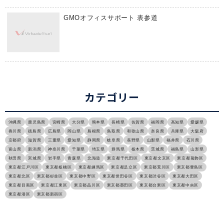
GMOオフィスサポート 表参道
カテゴリー
沖縄県
鹿児島県
宮崎県
大分県
熊本県
長崎県
佐賀県
福岡県
高知県
愛媛県
香川県
徳島県
広島県
岡山県
島根県
鳥取県
和歌山県
奈良県
兵庫県
大阪府
京都府
滋賀県
三重県
愛知県
静岡県
岐阜県
長野県
山梨県
福井県
石川県
富山県
新潟県
神奈川県
千葉県
埼玉県
群馬県
栃木県
茨城県
福島県
山形県
秋田県
宮城県
岩手県
青森県
北海道
東京都千代田区
東京都文京区
東京都葛飾区
東京都江戸川区
東京都板橋区
東京都練馬区
東京都足立区
東京都荒川区
東京都豊島区
東京都北区
東京都杉並区
東京都中野区
東京都世田谷区
東京都渋谷区
東京都大田区
東京都目黒区
東京都江東区
東京都品川区
東京都墨田区
東京都台東区
東京都中央区
東京都港区
東京都新宿区