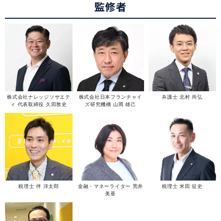
監修者
株式会社ナレッジソサエテ
株式会社日本フランチャイ
弁護士 北村 尚弘
ィ 代表取締役 久田敦史
ズ研究機構 山岡 雄己
税理士 伴 洋太郎
金融・マネーライター 荒井
税理士 米田 征史
美亜