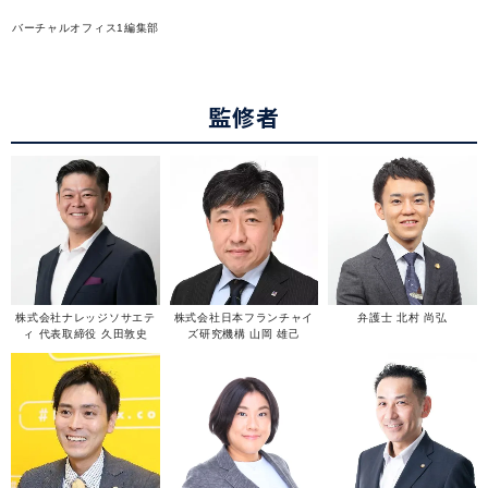
バーチャルオフィス1編集部
監修者
株式会社ナレッジソサエテ
株式会社日本フランチャイ
弁護士 北村 尚弘
ィ 代表取締役 久田敦史
ズ研究機構 山岡 雄己