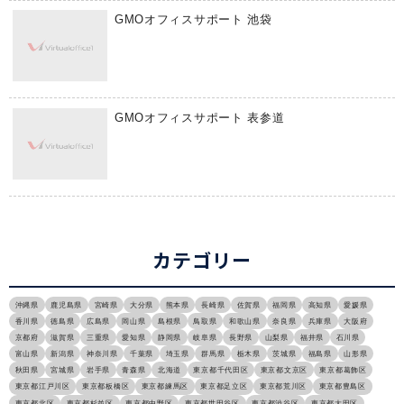
GMOオフィスサポート 池袋
GMOオフィスサポート 表参道
カテゴリー
沖縄県
鹿児島県
宮崎県
大分県
熊本県
長崎県
佐賀県
福岡県
高知県
愛媛県
香川県
徳島県
広島県
岡山県
島根県
鳥取県
和歌山県
奈良県
兵庫県
大阪府
京都府
滋賀県
三重県
愛知県
静岡県
岐阜県
長野県
山梨県
福井県
石川県
富山県
新潟県
神奈川県
千葉県
埼玉県
群馬県
栃木県
茨城県
福島県
山形県
秋田県
宮城県
岩手県
青森県
北海道
東京都千代田区
東京都文京区
東京都葛飾区
東京都江戸川区
東京都板橋区
東京都練馬区
東京都足立区
東京都荒川区
東京都豊島区
東京都北区
東京都杉並区
東京都中野区
東京都世田谷区
東京都渋谷区
東京都大田区