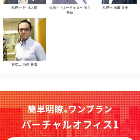
税理士 伴 洋太郎
金融・マネーライター 荒井
税理士 米田 征史
美亜
税理士 高橋 善也
簡単明瞭
ワンプラン
な
バーチャルオフィス1