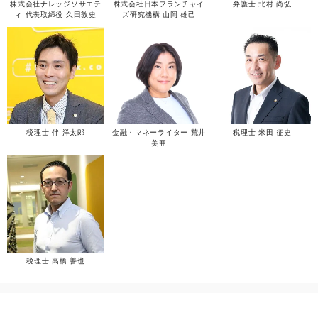
株式会社ナレッジソサエテ
株式会社日本フランチャイ
弁護士 北村 尚弘
ィ 代表取締役 久田敦史
ズ研究機構 山岡 雄己
税理士 伴 洋太郎
金融・マネーライター 荒井
税理士 米田 征史
美亜
税理士 高橋 善也