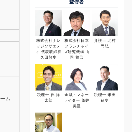
監修者
株式会社ナレ
株式会社日本
弁護士 北村
ッジソサエテ
フランチャイ
尚弘
ィ 代表取締役
ズ研究機構 山
久田敦史
岡 雄己
税理士 伴 洋
金融・マネー
税理士 米田
ルーム
太郎
ライター 荒井
征史
美亜