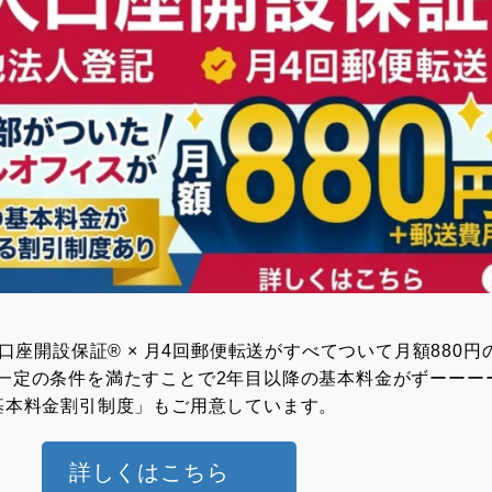
⼈⼝座開設保証® × ⽉4回郵便転送がすべてついて月額880円
一定の条件を満たすことで2年目以降の基本料金がずーーー
基本料金割引制度」もご用意しています。
詳しくはこちら