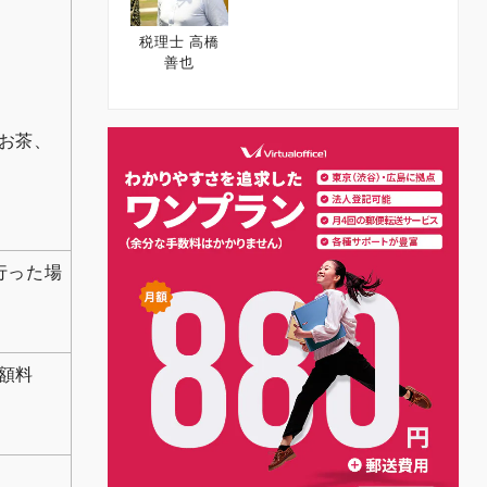
税理士 高橋
善也
お茶、
行った場
額料