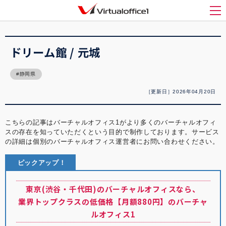
バーチャルオフィス1(Virtualoffice1)
>
バーチャルオフィス紹介
>
ドリーム館 / 元城
メ
ドリーム館 / 元城
静岡県
［更新日］2026年04月20日
こちらの記事はバーチャルオフィス1がより多くのバーチャルオフィ
スの存在を知っていただくという目的で制作しております。サービス
の詳細は個別のバーチャルオフィス運営者にお問い合わせください。
ピックアップ！
東京(渋谷・千代田)のバーチャルオフィスなら、
業界トップクラスの低価格【月額880円】のバーチャ
ルオフィス1