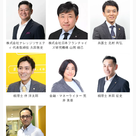
株式会社ナレッジソサエテ
株式会社日本フランチャイ
弁護士 北村 尚弘
ィ 代表取締役 久田敦史
ズ研究機構 山岡 雄己
税理士 伴 洋太郎
金融・マネーライター 荒
税理士 米田 征史
井 美亜