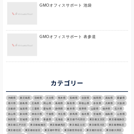
GMOオフィスサポート 池袋
GMOオフィスサポート 表参道
カテゴリー
沖縄県
鹿児島県
宮崎県
大分県
熊本県
長崎県
佐賀県
福岡県
高知県
愛媛県
香川県
徳島県
広島県
岡山県
島根県
鳥取県
和歌山県
奈良県
兵庫県
大阪府
京都府
滋賀県
三重県
愛知県
静岡県
岐阜県
長野県
山梨県
福井県
石川県
富山県
新潟県
神奈川県
千葉県
埼玉県
群馬県
栃木県
茨城県
福島県
山形県
秋田県
宮城県
岩手県
青森県
北海道
東京都千代田区
東京都文京区
東京都葛飾区
東京都江戸川区
東京都板橋区
東京都練馬区
東京都足立区
東京都荒川区
東京都豊島区
東京都北区
東京都杉並区
東京都中野区
東京都世田谷区
東京都渋谷区
東京都大田区