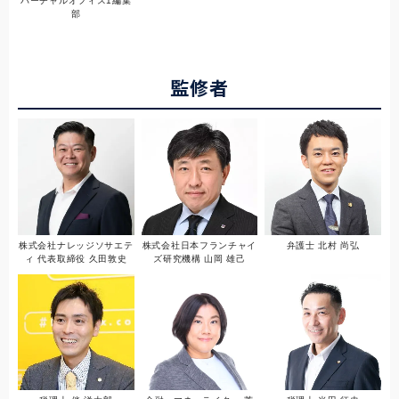
バーチャルオフィス1編集
部
監修者
株式会社ナレッジソサエテ
株式会社日本フランチャイ
弁護士 北村 尚弘
ィ 代表取締役 久田敦史
ズ研究機構 山岡 雄己