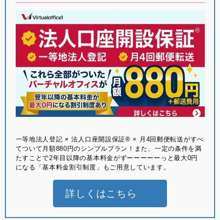
⼀等地法⼈登記 × 法⼈⼝座開設保証® × ⽉4回郵便転送がすべ
てついて月額880円のシンプルプラン！また、一定の条件を満
たすことで2年目以降の基本料金がずーーーーーっと最大0円
になる「基本料金割引制度」もご用意しています。
詳しくはこちら