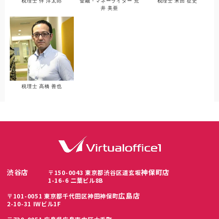
税理士 伴 洋太郎
金融・マネーライター 荒
税理士 米田 征史
井 美亜
税理士 高橋 善也
渋谷店
神保町店
〒150-0043 東京都渋谷区道玄坂
1-16-6 二葉ビル8B
広島店
〒101-0051 東京都千代田区神田神保町
2-10-31 IWビル1F