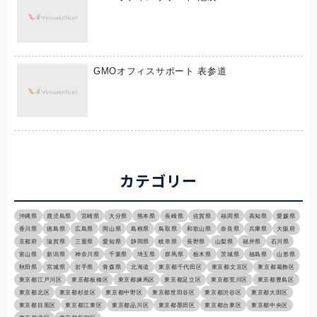
GMOオフィスサポート 表参道
カテゴリー
沖縄県
鹿児島県
宮崎県
大分県
熊本県
長崎県
佐賀県
福岡県
高知県
愛媛県
香川県
徳島県
広島県
岡山県
島根県
鳥取県
和歌山県
奈良県
兵庫県
大阪府
京都府
滋賀県
三重県
愛知県
静岡県
岐阜県
長野県
山梨県
福井県
石川県
富山県
新潟県
神奈川県
千葉県
埼玉県
群馬県
栃木県
茨城県
福島県
山形県
秋田県
宮城県
岩手県
青森県
北海道
東京都千代田区
東京都文京区
東京都葛飾区
東京都江戸川区
東京都板橋区
東京都練馬区
東京都足立区
東京都荒川区
東京都豊島区
東京都北区
東京都杉並区
東京都中野区
東京都世田谷区
東京都渋谷区
東京都大田区
東京都目黒区
東京都江東区
東京都品川区
東京都墨田区
東京都台東区
東京都中央区