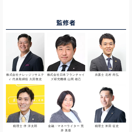
監修者
株式会社ナレッジソサエテ
株式会社日本フランチャイ
弁護士 北村 尚弘
ィ 代表取締役 久田敦史
ズ研究機構 山岡 雄己
税理士 伴 洋太郎
金融・マネーライター 荒
税理士 米田 征史
井 美亜