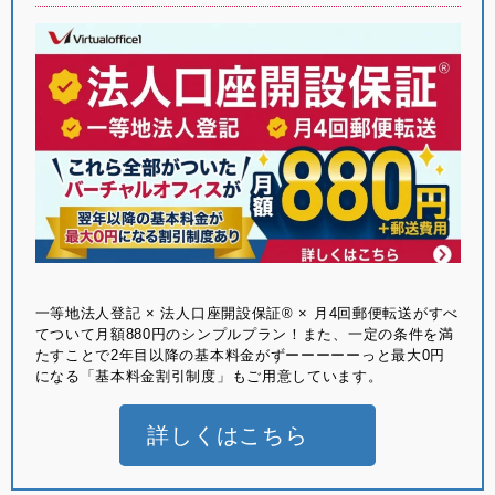
⼀等地法⼈登記 × 法⼈⼝座開設保証® × ⽉4回郵便転送がすべ
てついて月額880円のシンプルプラン！また、一定の条件を満
たすことで2年目以降の基本料金がずーーーーーっと最大0円
になる「基本料金割引制度」もご用意しています。
詳しくはこちら