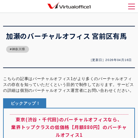
バーチャルオフィス1(Virtualoffice1)
>
バーチャルオフィス紹介
>
加瀬のバーチャル
オフィス 宮前区有馬
メ
加瀬のバーチャルオフィス 宮前区有馬
神奈川県
［更新日］2026年04月16日
こちらの記事はバーチャルオフィス1がより多くのバーチャルオフィ
スの存在を知っていただくという目的で制作しております。サービス
の詳細は個別のバーチャルオフィス運営者にお問い合わせください。
ピックアップ！
東京(渋谷・千代田)のバーチャルオフィスなら、
業界トップクラスの低価格【月額880円】のバーチャ
ルオフィス1