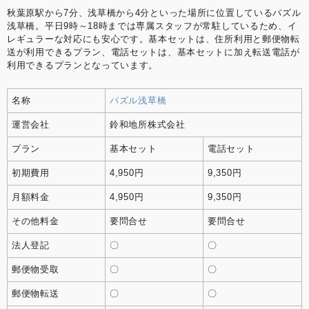
秋葉原駅から7分、浅草橋から4分といった場所に位置しているパズル
浅草橋。平日9時～18時までは専属スタッフが常駐しているため、イ
レギュラーな対応にも安心です。基本セットは、住所利用と郵便物転
送が利用できるプラン、電話セットは、基本セットに加え転送電話が
利用できるプランとなっています。
名称
パズル浅草橋
運営会社
鈴和地所株式会社
プラン
基本セット
電話セット
初期費用
4,950円
9,350円
月額料金
4,950円
9,350円
その他料金
要問合せ
要問合せ
法人登記
〇
〇
郵便物受取
〇
〇
郵便物転送
〇
〇