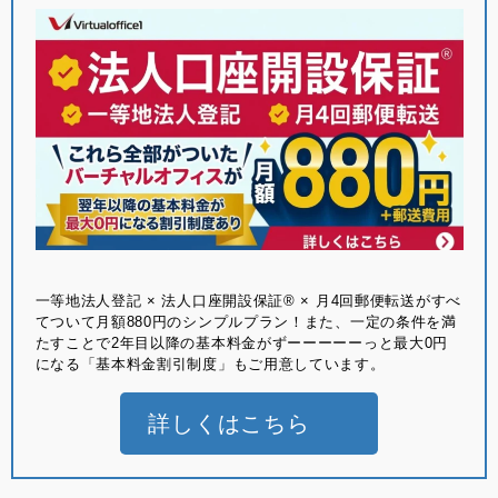
⼀等地法⼈登記 × 法⼈⼝座開設保証® × ⽉4回郵便転送がすべ
てついて月額880円のシンプルプラン！また、一定の条件を満
たすことで2年目以降の基本料金がずーーーーーっと最大0円
になる「基本料金割引制度」もご用意しています。
詳しくはこちら