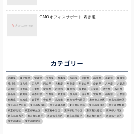
GMOオフィスサポート 表参道
カテゴリー
沖縄県
鹿児島県
宮崎県
大分県
熊本県
長崎県
佐賀県
福岡県
高知県
愛媛県
香川県
徳島県
広島県
岡山県
島根県
鳥取県
和歌山県
奈良県
兵庫県
大阪府
京都府
滋賀県
三重県
愛知県
静岡県
岐阜県
長野県
山梨県
福井県
石川県
富山県
新潟県
神奈川県
千葉県
埼玉県
群馬県
栃木県
茨城県
福島県
山形県
秋田県
宮城県
岩手県
青森県
北海道
東京都千代田区
東京都文京区
東京都葛飾区
東京都江戸川区
東京都板橋区
東京都練馬区
東京都足立区
東京都荒川区
東京都豊島区
東京都北区
東京都杉並区
東京都中野区
東京都世田谷区
東京都渋谷区
東京都大田区
東京都目黒区
東京都江東区
東京都品川区
東京都墨田区
東京都台東区
東京都中央区
東京都港区
東京都新宿区