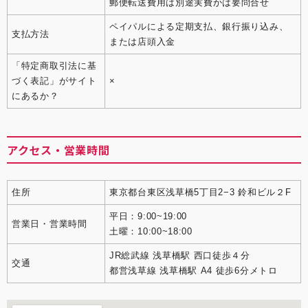
郵便転送費用は別途実費かは要問合せ
ペイパルによる定期支払、銀行振り込み、
支払方法
または店頭入金
「特定商取引法に基
づく表記」がサイト
×
にあるか？
アクセス・営業時間
住所
東京都台東区浅草橋5丁目2−3 鈴和ビル２F
平日：9:00~19:00
営業日・営業時間
土曜：10:00~18:00
JR総武線 浅草橋駅 西口徒歩４分
交通
都営浅草線 浅草橋駅 A4 徒歩6分メトロ