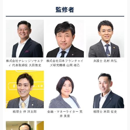
監修者
株式会社ナレッジソサエテ
株式会社日本フランチャイ
弁護士 北村 尚弘
ィ 代表取締役 久田敦史
ズ研究機構 山岡 雄己
税理士 伴 洋太郎
金融・マネーライター 荒
税理士 米田 征史
井 美亜