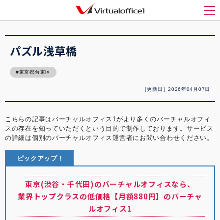
バーチャルオフィス1(Virtualoffice1)
>
バーチャルオフィス紹介
>
パズル浅草橋
メ
パズル浅草橋
東京都台東区
［更新日］2026年04月07日
こちらの記事はバーチャルオフィス1がより多くのバーチャルオフィ
スの存在を知っていただくという目的で制作しております。サービス
の詳細は個別のバーチャルオフィス運営者にお問い合わせください。
ピックアップ！
東京(渋谷・千代田)のバーチャルオフィスなら、
業界トップクラスの低価格【月額880円】のバーチャ
ルオフィス1