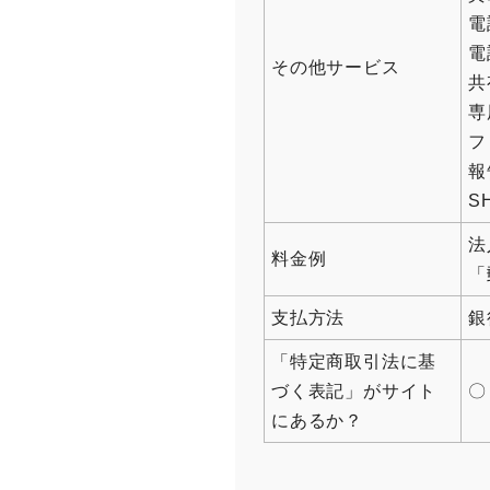
電
電
その他サービス
共
専
フ
報
S
法
料金例
「
支払方法
銀
「特定商取引法に基
づく表記」がサイト
〇
にあるか？