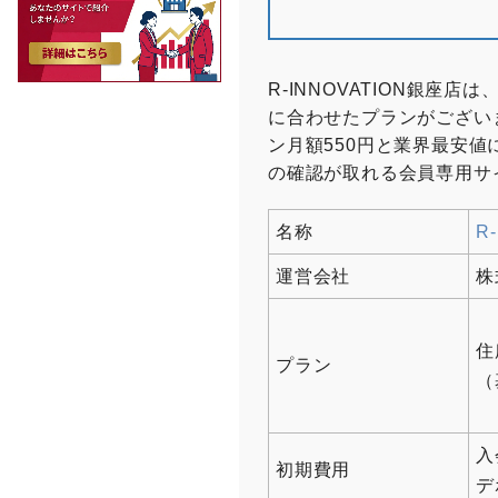
R-INNOVATION銀
に合わせたプランがござい
ン月額550円と業界最安
の確認が取れる会員専用サ
名称
R
運営会社
株
住
プラン
（
入
初期費用
デ