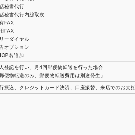
話秘書代行
話秘書代行内線取次
有FAX
用FAX
リーダイヤル
告オプション
HOP名追加
人登記を行い、月4回郵便物転送を行った場合
郵便物転送のみ、郵便物転送費用は別途発生」
行振込、クレジットカード決済、口座振替、来店でのお支