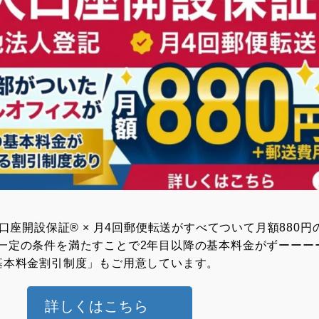
⼈⼝座開設保証® × ⽉4回郵便転送がすべてついて月額880円
一定の条件を満たすことで2年目以降の基本料金がずーーー
基本料金割引制度」もご用意しています。
詳しくはこちら