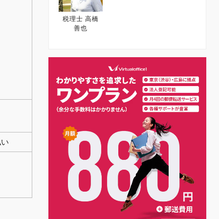
税理士 高橋
善也
払い