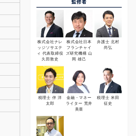
監修者
株式会社ナレ
株式会社日本
弁護士 北村
ッジソサエテ
フランチャイ
尚弘
ィ 代表取締役
ズ研究機構 山
久田敦史
岡 雄己
税理士 伴 洋
金融・マネー
税理士 米田
太郎
ライター 荒井
征史
美亜