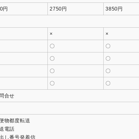
50円
2750円
3850円
×
×
〇
〇
〇
〇
〇
〇
〇
〇
問合せ
便物都度転送
転送電話
出し番号発着信