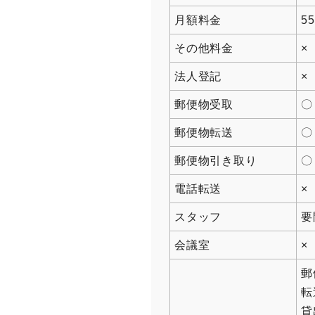
月額料金
5
その他料金
×
法人登記
×
郵便物受取
〇
郵便物転送
〇
郵便物引き取り
〇
電話転送
×
スタッフ
要
会議室
×
郵
貸