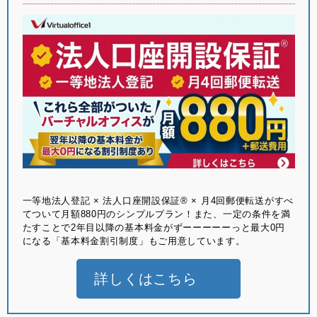
⼀等地法⼈登記 × 法⼈⼝座開設保証® × ⽉4回郵便転送がすべ
てついて月額880円のシンプルプラン！また、一定の条件を満
たすことで2年目以降の基本料金がずーーーーーっと最大0円
になる「基本料金割引制度」もご用意しています。
詳しくはこちら