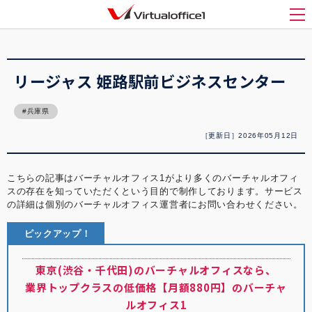
バーチャルオフィス1(Virtualoffice1)
>
バーチャルオフィス紹介
>
リージャス 姫路駅
前ビジネスセンター
メ
リージャス 姫路駅前ビジネスセンター
兵庫県
［更新日］2026年05月12日
こちらの記事はバーチャルオフィス1がより多くのバーチャルオフィ
スの存在を知っていただくという目的で制作しております。サービス
の詳細は個別のバーチャルオフィス運営者にお問い合わせください。
ピックアップ！
東京(渋谷・千代田)のバーチャルオフィスなら、
業界トップクラスの低価格【月額880円】のバーチャ
ルオフィス1