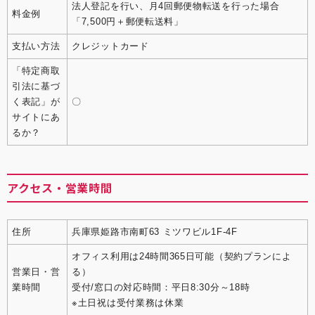
法人登記を行い、月4回郵便物転送を行った場合
料金例
「7,500円＋郵便転送料」
支払い方法
クレジットカード
「特定商取
引法に基づ
く表記」が
〇
サイトにあ
るか？
アクセス・営業時間
住所
兵庫県姫路市南町63 ミツワビル1F-4F
オフィス利用は24時間365日可能（契約プランによ
営業日・営
る）
業時間
受付/窓口の対応時間：平日8:30分～18時
※土日祝は受付業務は休業