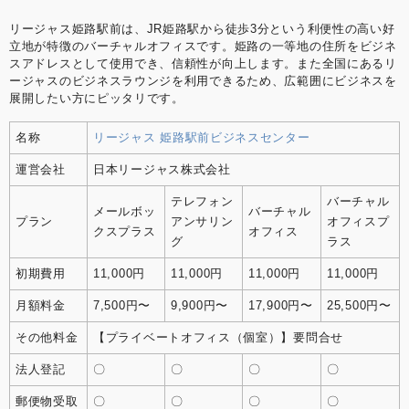
リージャス姫路駅前は、JR姫路駅から徒歩3分という利便性の高い好
立地が特徴のバーチャルオフィスです。姫路の一等地の住所をビジネ
スアドレスとして使用でき、信頼性が向上します。また全国にあるリ
ージャスのビジネスラウンジを利用できるため、広範囲にビジネスを
展開したい方にピッタリです。
名称
リージャス 姫路駅前ビジネスセンター
運営会社
日本リージャス株式会社
テレフォン
バーチャル
メールボッ
バーチャル
プラン
アンサリン
オフィスプ
クスプラス
オフィス
グ
ラス
初期費用
11,000円
11,000円
11,000円
11,000円
月額料金
7,500円〜
9,900円〜
17,900円〜
25,500円〜
その他料金
【プライベートオフィス（個室）】要問合せ
法人登記
〇
〇
〇
〇
郵便物受取
〇
〇
〇
〇