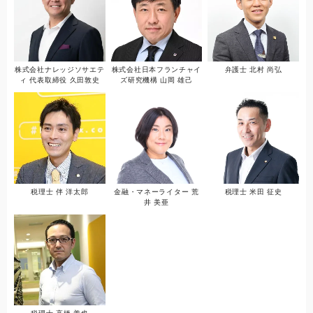
株式会社ナレッジソサエテ
株式会社日本フランチャイ
弁護士 北村 尚弘
ィ 代表取締役 久田敦史
ズ研究機構 山岡 雄己
税理士 伴 洋太郎
金融・マネーライター 荒
税理士 米田 征史
井 美亜