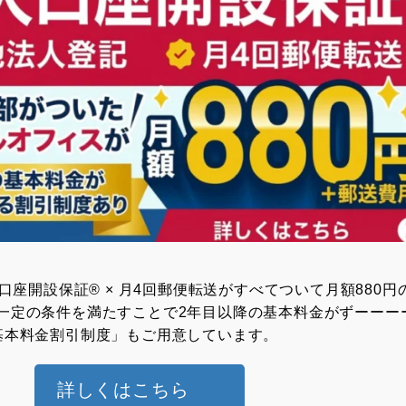
⼈⼝座開設保証® × ⽉4回郵便転送がすべてついて月額880円
一定の条件を満たすことで2年目以降の基本料金がずーーー
基本料金割引制度」もご用意しています。
詳しくはこちら