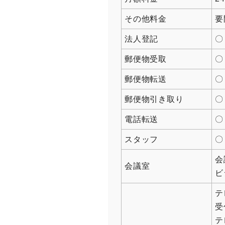
その他料金
要
法人登記
〇
郵便物受取
〇
郵便物転送
〇
郵便物引き取り
〇
電話転送
〇
スタッフ
〇
会
会議室
ビ
テ
受
テ