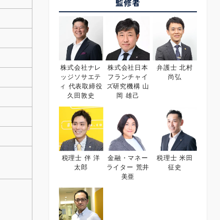
監修者
株式会社ナレ
株式会社日本
弁護士 北村
ッジソサエテ
フランチャイ
尚弘
ィ 代表取締役
ズ研究機構 山
久田敦史
岡 雄己
税理士 伴 洋
金融・マネー
税理士 米田
太郎
ライター 荒井
征史
美亜