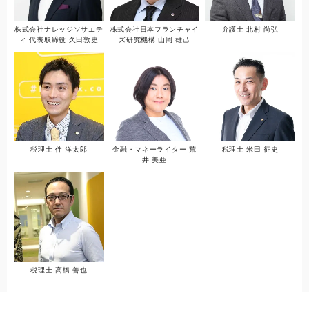
株式会社ナレッジソサエテ
株式会社日本フランチャイ
弁護士 北村 尚弘
ィ 代表取締役 久田敦史
ズ研究機構 山岡 雄己
税理士 伴 洋太郎
金融・マネーライター 荒
税理士 米田 征史
井 美亜
税理士 高橋 善也