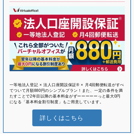
⼀等地法⼈登記 × 法⼈⼝座開設保証® × ⽉4回郵便転送がすべ
てついて月額880円のシンプルプラン！また、一定の条件を満
たすことで2年目以降の基本料金がずーーーーーっと最大0円
になる「基本料金割引制度」もご用意しています。
詳しくはこちら