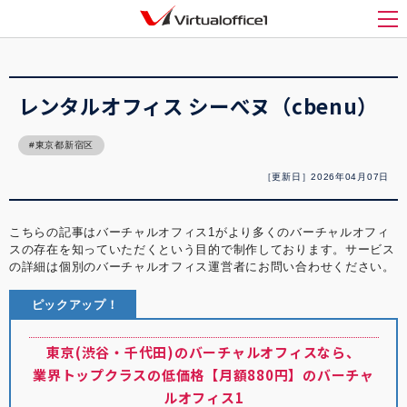
バーチャルオフィス1(Virtualoffice1)
>
バーチャルオフィス紹介
>
レンタルオフィス
シーべヌ（cbenu）
メ
レンタルオフィス シーべヌ（cbenu）
東京都新宿区
［更新日］2026年04月07日
こちらの記事はバーチャルオフィス1がより多くのバーチャルオフィ
スの存在を知っていただくという目的で制作しております。サービス
の詳細は個別のバーチャルオフィス運営者にお問い合わせください。
ピックアップ！
東京(渋谷・千代田)のバーチャルオフィスなら、
業界トップクラスの低価格【月額880円】のバーチャ
ルオフィス1