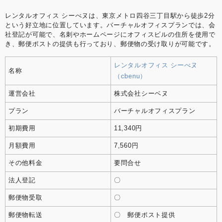
レンタルオフィス シーべヌは、東京メトロ四谷三丁目駅から徒歩2分
という好立地に位置しています。​バーチャルオフィスプランでは、会
社登記が可能で、名刺やホームページにオフィスビルの住所を使用で
き、郵便ポストの提供も行っており、郵便物の受け取りが可能です。
レンタルオフィス シーべヌ
名称
（cbenu）
運営会社
株式会社シーベヌ
プラン
バーチャルオフィスプラン
初期費用
11,340円
月額費用
7,560円
その他料金
要問合せ
法人登記
〇
郵便物受取
〇
郵便物転送
〇 郵便ポスト提供