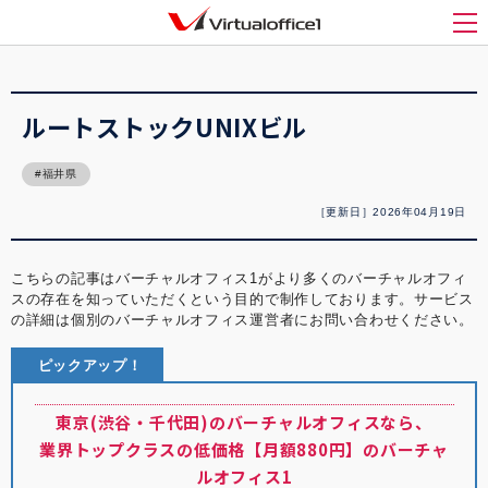
バーチャルオフィス1(Virtualoffice1)
>
バーチャルオフィス紹介
>
ルートストック
UNIXビル
メ
ルートストックUNIXビル
福井県
［更新日］2026年04月19日
こちらの記事はバーチャルオフィス1がより多くのバーチャルオフィ
スの存在を知っていただくという目的で制作しております。サービス
の詳細は個別のバーチャルオフィス運営者にお問い合わせください。
ピックアップ！
東京(渋谷・千代田)のバーチャルオフィスなら、
業界トップクラスの低価格【月額880円】のバーチャ
ルオフィス1