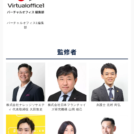
バーチャルオフィス1編集
部
監修者
株式会社ナレッジソサエテ
株式会社日本フランチャイ
弁護士 北村 尚弘
ィ 代表取締役 久田敦史
ズ研究機構 山岡 雄己