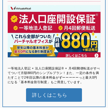
⼀等地法⼈登記 × 法⼈⼝座開設保証® × ⽉4回郵便転送がすべ
てついて月額880円のシンプルプラン！また、一定の条件を満
たすことで2年目以降の基本料金がずーーーーーっと最大0円
になる「基本料金割引制度」もご用意しています。
詳しくはこちら