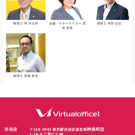
税理士 伴 洋太郎
金融・マネーライター 荒
税理士 米田 征史
井 美亜
税理士 高橋 善也
渋谷店
神保町店
〒150-0043 東京都渋谷区道玄坂
1-16-6 二葉ビル8B