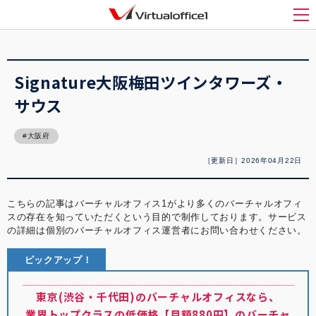
バーチャルオフィス1(Virtualoffice1)
>
バーチャルオフィス紹介
>
Signature大阪梅
田ツインタワーズ・サウス
メ
Signature大阪梅田ツインタワーズ・
サウス
大阪府
［更新日］2026年04月22日
こちらの記事はバーチャルオフィス1がより多くのバーチャルオフィ
スの存在を知っていただくという目的で制作しております。サービス
の詳細は個別のバーチャルオフィス運営者にお問い合わせください。
ピックアップ！
東京(渋谷・千代田)のバーチャルオフィスなら、
業界トップクラスの低価格【月額880円】のバーチャ