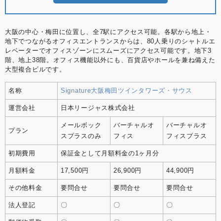
大阪の中心・梅田に位置し、全7駅にアクセス可能。各駅から地上・
地下でつながるオフィスエントランスからは、80人乗りのシャトルエ
レベーターでオフィスゾーンにスムーズにアクセス可能です。地下3
階、地上38階。オフィス機能以外にも、百貨店やホールを兼ね備えた
大型複合ビルです。
名称
Signature大阪梅田ツインタワーズ・サウス
運営会社
日本リージャス株式会社
メールボック
バーチャルオ
バーチャルオ
プラン
スプラスのみ
フィス
フィスプラス
初期費用
保証金として月額料金の1ヶ月分
月額料金
17,500円
26,900円
44,900円
その他料金
要問合せ
要問合せ
要問合せ
法人登記
〇
〇
〇