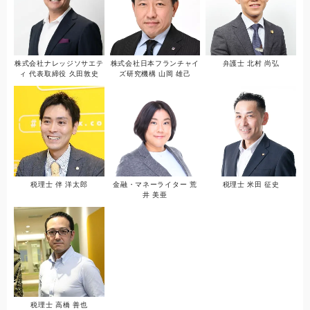
株式会社ナレッジソサエテ
株式会社日本フランチャイ
弁護士 北村 尚弘
ィ 代表取締役 久田敦史
ズ研究機構 山岡 雄己
税理士 伴 洋太郎
金融・マネーライター 荒
税理士 米田 征史
井 美亜
税理士 高橋 善也