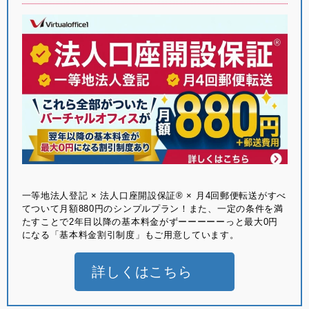
⼀等地法⼈登記 × 法⼈⼝座開設保証® × ⽉4回郵便転送がすべ
てついて月額880円のシンプルプラン！また、一定の条件を満
たすことで2年目以降の基本料金がずーーーーーっと最大0円
になる「基本料金割引制度」もご用意しています。
詳しくはこちら