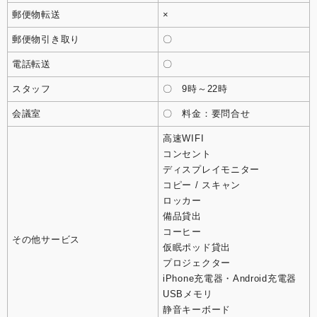
郵便物転送
×
郵便物引き取り
〇
電話転送
〇
スタッフ
〇 9時～22時
会議室
〇 料金：要問合せ
高速WIFI
コンセント
ディスプレイモニター
コピー / スキャン
ロッカー
備品貸出
コーヒー
その他サービス
仮眠ポッド貸出
プロジェクター
iPhone充電器・Android充電器
USBメモリ
静音キーボード