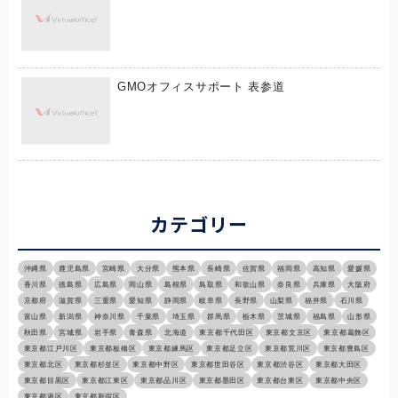
GMOオフィスサポート 表参道
カテゴリー
沖縄県
鹿児島県
宮崎県
大分県
熊本県
長崎県
佐賀県
福岡県
高知県
愛媛県
香川県
徳島県
広島県
岡山県
島根県
鳥取県
和歌山県
奈良県
兵庫県
大阪府
京都府
滋賀県
三重県
愛知県
静岡県
岐阜県
長野県
山梨県
福井県
石川県
富山県
新潟県
神奈川県
千葉県
埼玉県
群馬県
栃木県
茨城県
福島県
山形県
秋田県
宮城県
岩手県
青森県
北海道
東京都千代田区
東京都文京区
東京都葛飾区
東京都江戸川区
東京都板橋区
東京都練馬区
東京都足立区
東京都荒川区
東京都豊島区
東京都北区
東京都杉並区
東京都中野区
東京都世田谷区
東京都渋谷区
東京都大田区
東京都目黒区
東京都江東区
東京都品川区
東京都墨田区
東京都台東区
東京都中央区
東京都港区
東京都新宿区