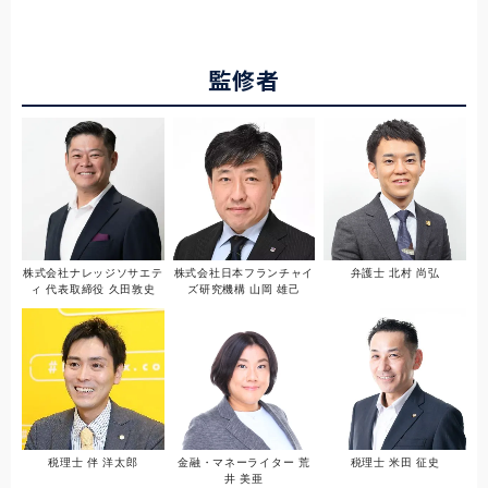
監修者
株式会社ナレッジソサエテ
株式会社日本フランチャイ
弁護士 北村 尚弘
ィ 代表取締役 久田敦史
ズ研究機構 山岡 雄己
税理士 伴 洋太郎
金融・マネーライター 荒
税理士 米田 征史
井 美亜