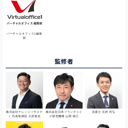
バーチャルオフィス1編集
部
監修者
株式会社ナレッジソサエテ
株式会社日本フランチャイ
弁護士 北村 尚弘
ィ 代表取締役 久田敦史
ズ研究機構 山岡 雄己