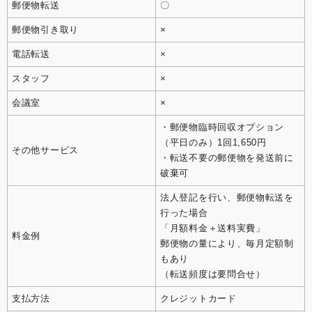
郵便物転送
〇
郵便物引き取り
×
電話転送
×
スタッフ
×
会議室
×
・郵便物臨時回収オプション
（平日のみ）1回1,650円
その他サービス
・転送不要の郵便物を発送前に
破棄可
法人登記を行い、郵便物転送を
行った場合
「月額料金＋送料実費」
料金例
郵便物の量により、毎月定額制
もあり
（転送頻度は要問合せ）
支払方法
クレジットカード