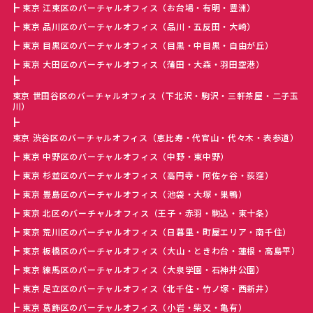
東京 江東区のバーチャルオフィス（お台場・有明・豊洲）
東京 品川区のバーチャルオフィス（品川・五反田・大崎）
東京 目黒区のバーチャルオフィス（目黒・中目黒・自由が丘）
東京 大田区のバーチャルオフィス（蒲田・大森・羽田空港）
東京 世田谷区のバーチャルオフィス（下北沢・駒沢・三軒茶屋・二子玉
川）
東京 渋谷区のバーチャルオフィス（恵比寿・代官山・代々木・表参道）
東京 中野区のバーチャルオフィス（中野・東中野）
東京 杉並区のバーチャルオフィス（高円寺・阿佐ヶ谷・荻窪）
東京 豊島区のバーチャルオフィス（池袋・大塚・巣鴨）
東京 北区のバーチャルオフィス（王子・赤羽・駒込・東十条）
東京 荒川区のバーチャルオフィス（日暮里・町屋エリア・南千住）
東京 板橋区のバーチャルオフィス（大山・ときわ台・蓮根・高島平）
東京 練馬区のバーチャルオフィス（大泉学園・石神井公園）
東京 足立区のバーチャルオフィス（北千住・竹ノ塚・西新井）
東京 葛飾区のバーチャルオフィス（小岩・柴又・亀有）