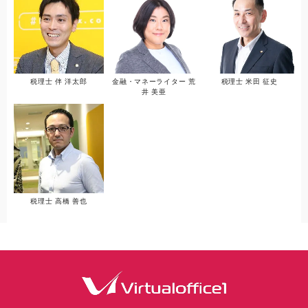
税理士 伴 洋太郎
金融・マネーライター 荒
税理士 米田 征史
井 美亜
税理士 高橋 善也