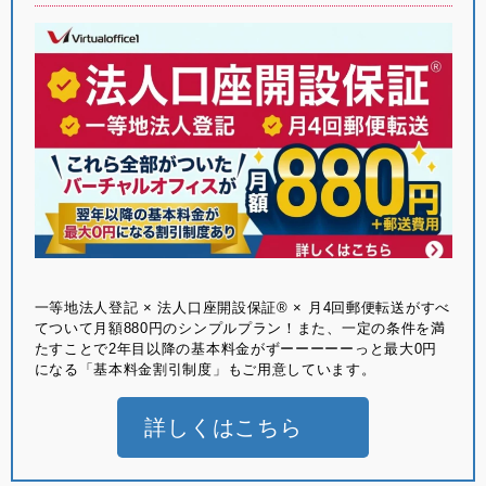
⼀等地法⼈登記 × 法⼈⼝座開設保証® × ⽉4回郵便転送がすべ
てついて月額880円のシンプルプラン！また、一定の条件を満
たすことで2年目以降の基本料金がずーーーーーっと最大0円
になる「基本料金割引制度」もご用意しています。
詳しくはこちら