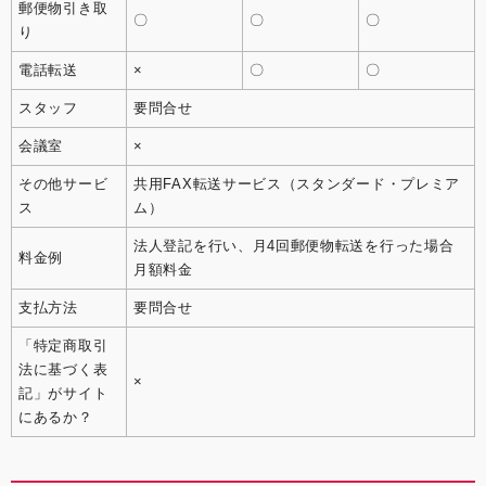
郵便物引き取
〇
〇
〇
り
電話転送
×
〇
〇
スタッフ
要問合せ
会議室
×
その他サービ
共用FAX転送サービス（スタンダード・プレミア
ス
ム）
法人登記を行い、月4回郵便物転送を行った場合
料金例
月額料金
支払方法
要問合せ
「特定商取引
法に基づく表
×
記」がサイト
にあるか？