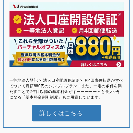
⼀等地法⼈登記 × 法⼈⼝座開設保証® × ⽉4回郵便転送がすべ
てついて月額880円のシンプルプラン！また、一定の条件を満
たすことで2年目以降の基本料金がずーーーーーっと最大0円
になる「基本料金割引制度」もご用意しています。
詳しくはこちら