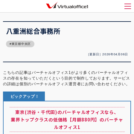
バーチャルオフィス1(Virtualoffice1)
>
バーチャルオフィス紹介
>
八重洲総合事務所
メ
八重洲総合事務所
東京都中央区
［更新日］2026年04月06日
こちらの記事はバーチャルオフィス1がより多くのバーチャルオフィ
スの存在を知っていただくという目的で制作しております。サービス
の詳細は個別のバーチャルオフィス運営者にお問い合わせください。
ピックアップ！
東京(渋谷・千代田)のバーチャルオフィスなら、
業界トップクラスの低価格【月額880円】のバーチャ
ルオフィス1