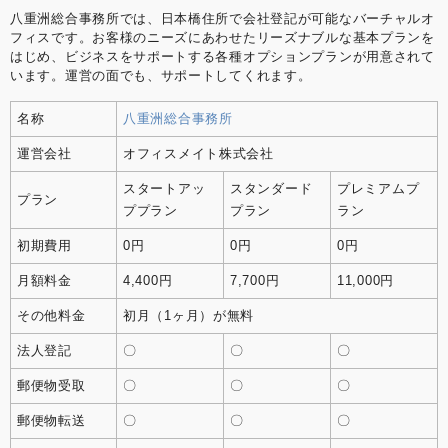
八重洲総合事務所では、日本橋住所で会社登記が可能なバーチャルオ
フィスです。お客様のニーズにあわせたリーズナブルな基本プランを
はじめ、ビジネスをサポートする各種オプションプランが用意されて
います。運営の面でも、サポートしてくれます。
名称
八重洲総合事務所
運営会社
オフィスメイト株式会社
スタートアッ
スタンダード
プレミアムプ
プラン
ププラン
プラン
ラン
初期費用
0円
0円
0円
月額料金
4,400円
7,700円
11,000円
その他料金
初月（1ヶ月）が無料
法人登記
〇
〇
〇
郵便物受取
〇
〇
〇
郵便物転送
〇
〇
〇