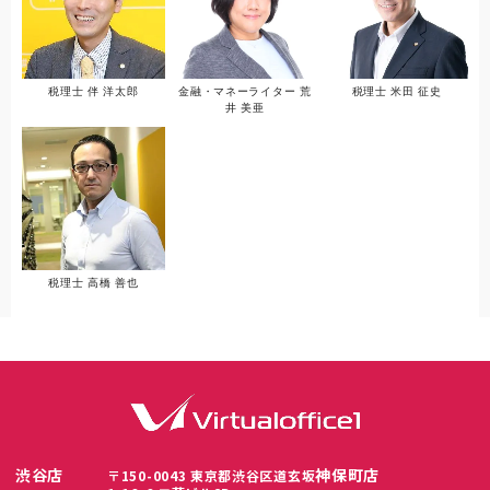
税理士 伴 洋太郎
金融・マネーライター 荒
税理士 米田 征史
井 美亜
税理士 高橋 善也
渋谷店
神保町店
〒150-0043 東京都渋谷区道玄坂