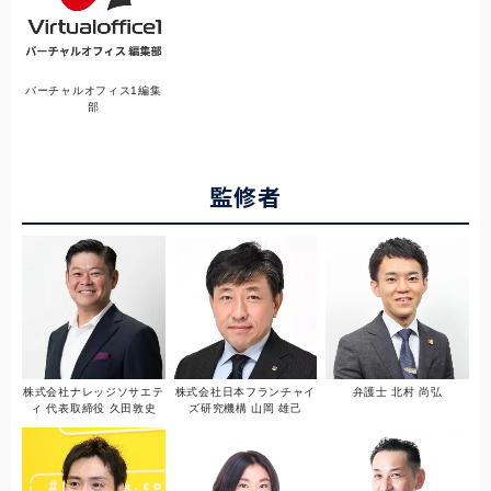
バーチャルオフィス1編集
部
監修者
株式会社ナレッジソサエテ
株式会社日本フランチャイ
弁護士 北村 尚弘
ィ 代表取締役 久田敦史
ズ研究機構 山岡 雄己