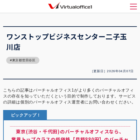
バーチャルオフィス1(Virtualoffice1)
>
バーチャルオフィス紹介
>
ワンストップビジ
ネスセンター二子玉川店
メ
ワンストップビジネスセンター二子玉
川店
東京都世田谷区
［更新日］2026年04月07日
こちらの記事はバーチャルオフィス1がより多くのバーチャルオフィ
スの存在を知っていただくという目的で制作しております。サービス
の詳細は個別のバーチャルオフィス運営者にお問い合わせください。
ピックアップ！
東京(渋谷・千代田)のバーチャルオフィスなら、
業界トップクラスの低価格【月額880円】のバーチャ