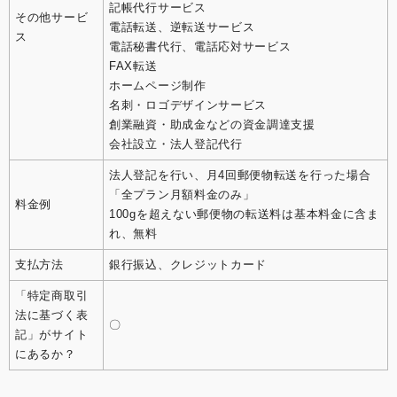
記帳代行サービス
その他サービ
電話転送、逆転送サービス
ス
電話秘書代行、電話応対サービス
FAX転送
ホームページ制作
名刺・ロゴデザインサービス
創業融資・助成金などの資金調達支援
会社設立・法人登記代行
法人登記を行い、月4回郵便物転送を行った場合
「全プラン月額料金のみ」
料金例
100gを超えない郵便物の転送料は基本料金に含ま
れ、無料
支払方法
銀行振込、クレジットカード
「特定商取引
法に基づく表
〇
記」がサイト
にあるか？