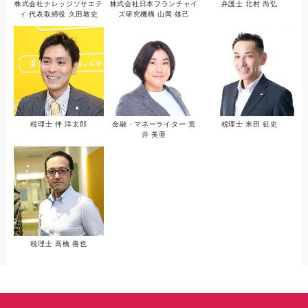
株式会社ナレッジソサエテ
株式会社日本フランチャイ
弁護士 北村 尚弘
ィ 代表取締役 久田敦史
ズ研究機構 山岡 雄己
税理士 伴 洋太郎
金融・マネーライター 荒
税理士 米田 征史
井 美亜
税理士 高橋 善也