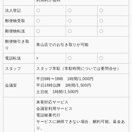
利用料が無料
法人登記
〇
〇
〇
郵便物受取
〇
〇
〇
郵便物転送
〇
〇
〇
郵便物引き取
青山店でのお引き取りが可能
り
電話転送
×
〇
〇
スタッフ
スタッフ常駐（常駐時間については要問合せ）
平日9時〜18時 1時間/1,000円
会議室
平日18時以降 1時間/1,500円
土日祝 1時間/1,500円
来客対応サービス
会議室利用サービス
電話秘書代行
サービスに納得できない場合、解約可能。返金あ
り。