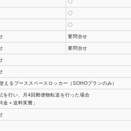
〇
〇
〇
せ
要問合せ
せ
要問合せ
せ
せ
間使えるブーススペースロッカー（SOHOプランのみ）
記を行い、月4回郵便物転送を行った場合
料金＋送料実費」
せ