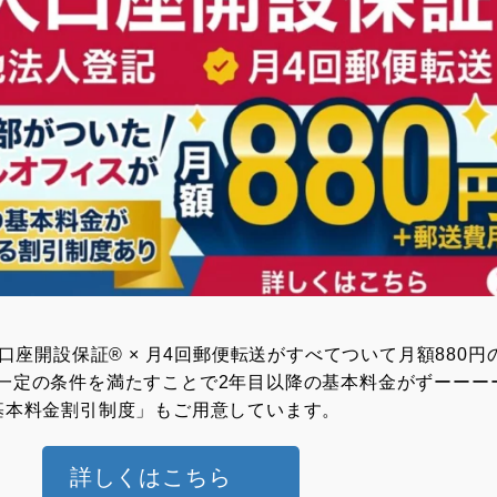
⼈⼝座開設保証® × ⽉4回郵便転送がすべてついて月額880円
一定の条件を満たすことで2年目以降の基本料金がずーーー
基本料金割引制度」もご用意しています。
詳しくはこちら