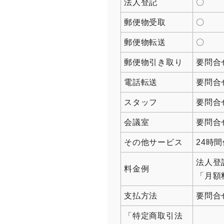
法人登記
〇
郵便物受取
〇
郵便物転送
〇
郵便物引き取り
要問合
電話転送
要問合
スタッフ
要問合
会議室
要問合
その他サービス
24時
法人登
料金例
「月額
支払方法
要問合
「特定商取引法