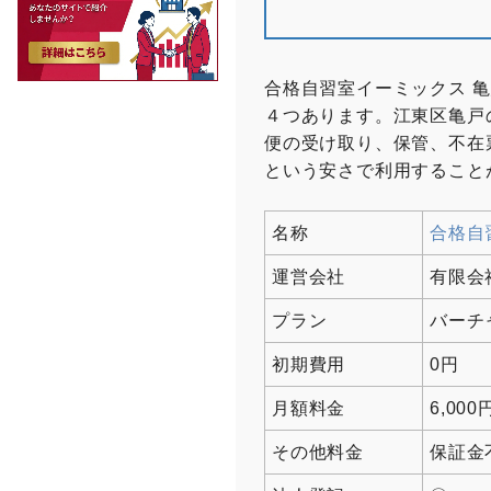
合格自習室イーミックス 
４つあります。江東区亀戸
便の受け取り、保管、不在票
という安さで利用すること
名称
合格自
運営会社
有限会
プラン
バーチ
初期費用
0円
月額料金
6,000
その他料金
保証金