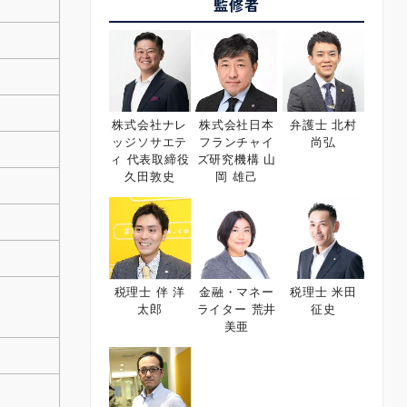
監修者
株式会社ナレ
株式会社日本
弁護士 北村
ッジソサエテ
フランチャイ
尚弘
ィ 代表取締役
ズ研究機構 山
久田敦史
岡 雄己
税理士 伴 洋
金融・マネー
税理士 米田
太郎
ライター 荒井
征史
美亜