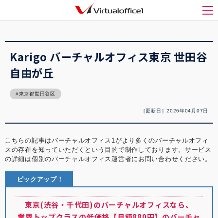
バーチャルオフィス1(Virtualoffice1)
>
バーチャルオフィス紹介
>
Karigo バーチャ
ルオフィス東京 世田谷 自由が丘
メ
Karigo バーチャルオフィス東京 世田谷
自由が丘
東京都世田谷区
［更新日］2026年04月07日
こちらの記事はバーチャルオフィス1がより多くのバーチャルオフィ
スの存在を知っていただくという目的で制作しております。サービス
の詳細は個別のバーチャルオフィス運営者にお問い合わせください。
ピックアップ！
東京(渋谷・千代田)のバーチャルオフィスなら、
業界トップクラスの低価格【月額880円】のバーチャ