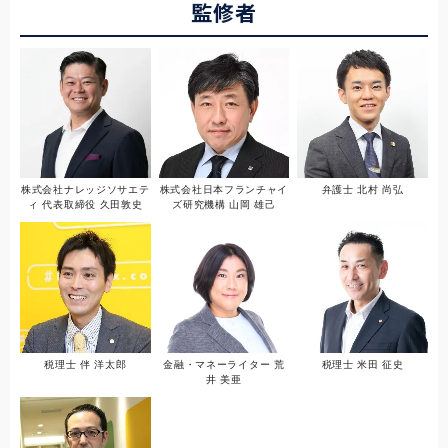
監修者
株式会社ナレッジソサエテ
株式会社日本フランチャイ
弁護士 北村 尚弘
ィ 代表取締役 久田敦史
ズ研究機構 山岡 雄己
税理士 伴 洋太郎
金融・マネーライター 荒
税理士 米田 征史
井 美亜