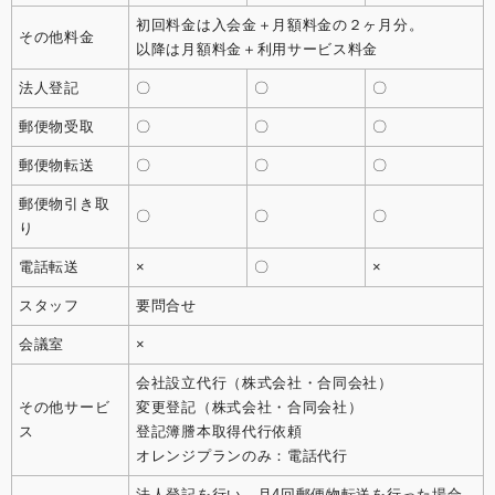
初回料金は入会金＋月額料金の２ヶ月分。
その他料金
以降は月額料金＋利用サービス料金
法人登記
〇
〇
〇
郵便物受取
〇
〇
〇
郵便物転送
〇
〇
〇
郵便物引き取
〇
〇
〇
り
電話転送
×
〇
×
スタッフ
要問合せ
会議室
×
会社設立代行（株式会社・合同会社）
その他サービ
変更登記（株式会社・合同会社）
ス
登記簿謄本取得代行依頼
オレンジプランのみ：電話代行
法人登記を行い、月4回郵便物転送を行った場合