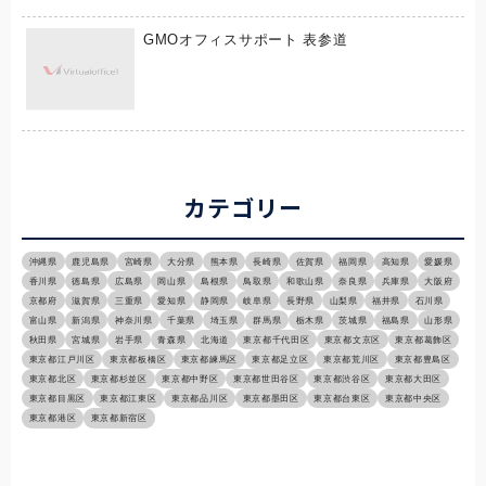
GMOオフィスサポート 表参道
カテゴリー
沖縄県
鹿児島県
宮崎県
大分県
熊本県
長崎県
佐賀県
福岡県
高知県
愛媛県
香川県
徳島県
広島県
岡山県
島根県
鳥取県
和歌山県
奈良県
兵庫県
大阪府
京都府
滋賀県
三重県
愛知県
静岡県
岐阜県
長野県
山梨県
福井県
石川県
富山県
新潟県
神奈川県
千葉県
埼玉県
群馬県
栃木県
茨城県
福島県
山形県
秋田県
宮城県
岩手県
青森県
北海道
東京都千代田区
東京都文京区
東京都葛飾区
東京都江戸川区
東京都板橋区
東京都練馬区
東京都足立区
東京都荒川区
東京都豊島区
東京都北区
東京都杉並区
東京都中野区
東京都世田谷区
東京都渋谷区
東京都大田区
東京都目黒区
東京都江東区
東京都品川区
東京都墨田区
東京都台東区
東京都中央区
東京都港区
東京都新宿区