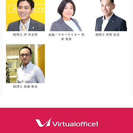
税理士 伴 洋太郎
金融・マネーライター 荒
税理士 米田 征史
井 美亜
税理士 高橋 善也