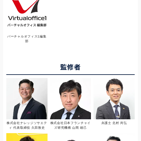
バーチャルオフィス1編集
部
監修者
株式会社ナレッジソサエテ
株式会社日本フランチャイ
弁護士 北村 尚弘
ィ 代表取締役 久田敦史
ズ研究機構 山岡 雄己