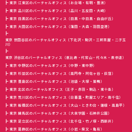
東京 江東区のバーチャルオフィス（お台場・有明・豊洲）
東京 品川区のバーチャルオフィス（品川・五反田・大崎）
東京 目黒区のバーチャルオフィス（目黒・中目黒・自由が丘）
東京 大田区のバーチャルオフィス（蒲田・大森・羽田空港）
東京 世田谷区のバーチャルオフィス（下北沢・駒沢・三軒茶屋・二子玉
川）
東京 渋谷区のバーチャルオフィス（恵比寿・代官山・代々木・表参道）
東京 中野区のバーチャルオフィス（中野・東中野）
東京 杉並区のバーチャルオフィス（高円寺・阿佐ヶ谷・荻窪）
東京 豊島区のバーチャルオフィス（池袋・大塚・巣鴨）
東京 北区のバーチャルオフィス（王子・赤羽・駒込・東十条）
東京 荒川区のバーチャルオフィス（日暮里・町屋エリア・南千住）
東京 板橋区のバーチャルオフィス（大山・ときわ台・蓮根・高島平）
東京 練馬区のバーチャルオフィス（大泉学園・石神井公園）
東京 足立区のバーチャルオフィス（北千住・竹ノ塚・西新井）
東京 葛飾区のバーチャルオフィス（小岩・柴又・亀有）