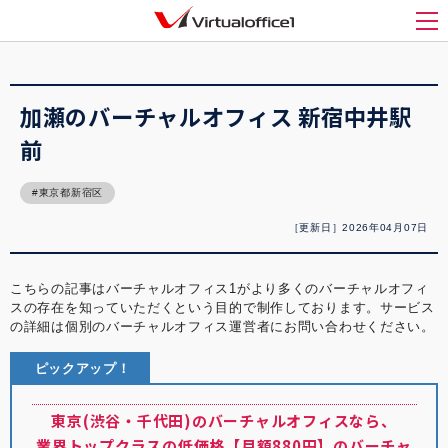
バーチャルオフィス1(Virtualoffice1)
>
バーチャルオフィス紹介
>
加瀬のバーチャル
オフィス 新宿中井駅前
メ
加瀬のバーチャルオフィス 新宿中井駅
前
東京都新宿区
［更新日］2026年04月07日
こちらの記事はバーチャルオフィス1がより多くのバーチャルオフィ
スの存在を知っていただくという目的で制作しております。サービス
の詳細は個別のバーチャルオフィス運営者にお問い合わせください。
ピックアップ！
東京(渋谷・千代田)のバーチャルオフィスなら、
業界トップクラスの低価格【月額880円】のバーチャ