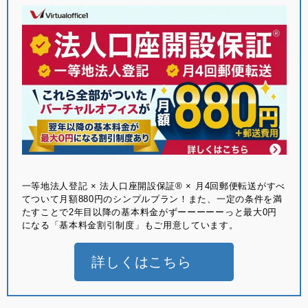
⼀等地法⼈登記 × 法⼈⼝座開設保証® × ⽉4回郵便転送がすべ
てついて月額880円のシンプルプラン！また、一定の条件を満
たすことで2年目以降の基本料金がずーーーーーっと最大0円
になる「基本料金割引制度」もご用意しています。
詳しくはこちら