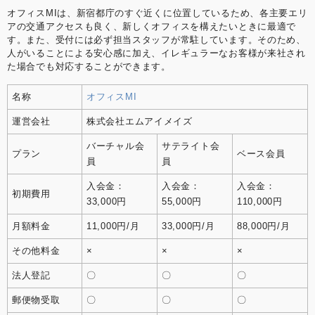
オフィスMIは、新宿都庁のすぐ近くに位置しているため、各主要エリ
アの交通アクセスも良く、新しくオフィスを構えたいときに最適で
す。また、受付には必ず担当スタッフが常駐しています。そのため、
人がいることによる安心感に加え、イレギュラーなお客様が来社され
た場合でも対応することができます。
名称
オフィスMI
運営会社
株式会社エムアイメイズ
バーチャル会
サテライト会
プラン
ベース会員
員
員
入会金：
入会金：
入会金：
初期費用
33,000円
55,000円
110,000円
月額料金
11,000円/月
33,000円/月
88,000円/月
その他料金
×
×
×
法人登記
〇
〇
〇
郵便物受取
〇
〇
〇