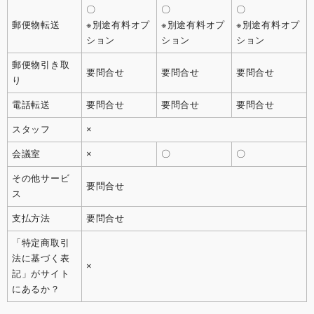
〇
〇
〇
郵便物転送
※別途有料オプ
※別途有料オプ
※別途有料オプ
ション
ション
ション
郵便物引き取
要問合せ
要問合せ
要問合せ
り
電話転送
要問合せ
要問合せ
要問合せ
スタッフ
×
会議室
×
〇
〇
その他サービ
要問合せ
ス
支払方法
要問合せ
「特定商取引
法に基づく表
×
記」がサイト
にあるか？