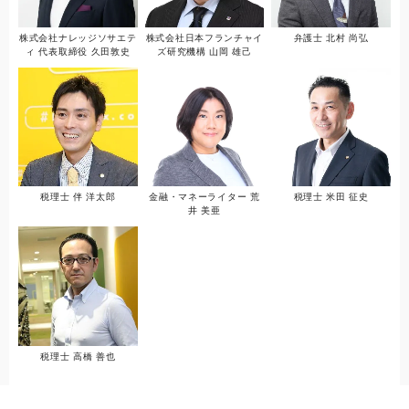
株式会社ナレッジソサエテ
株式会社日本フランチャイ
弁護士 北村 尚弘
ィ 代表取締役 久田敦史
ズ研究機構 山岡 雄己
税理士 伴 洋太郎
金融・マネーライター 荒
税理士 米田 征史
井 美亜
税理士 高橋 善也