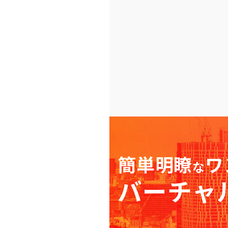
簡単明瞭
ワ
な
バーチャ