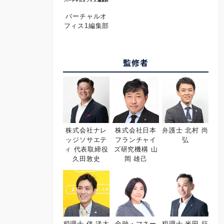
バーチャルオ
フィス1編集部
監修者
株式会社ナレ
株式会社日本
弁護士 北村 尚
ッジソサエテ
フランチャイ
弘
ィ 代表取締役
ズ研究機構 山
久田敦史
岡 雄己
税理士 伴 洋太
金融・マネー
税理士 米田 征