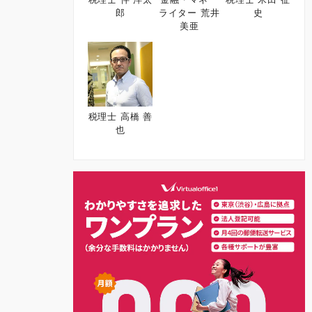
郎
ライター 荒井
史
美亜
税理士 高橋 善
也