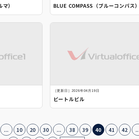
アルマ）
BLUE COMPASS（ブルーコンパス
［更新日］2026年04月19日
ビートルビル
...
10
20
30
...
38
39
40
41
42
..