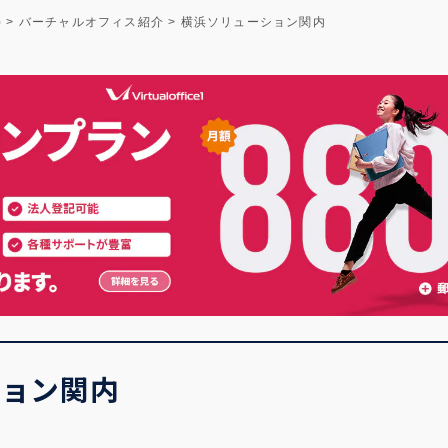
)
>
バーチャルオフィス紹介
>
横浜ソリューション関内
ション関内