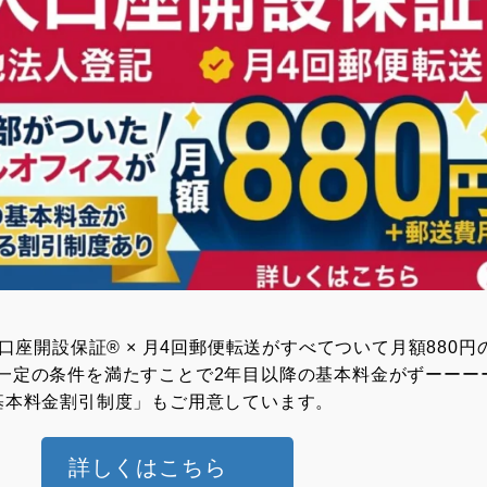
⼈⼝座開設保証® × ⽉4回郵便転送がすべてついて月額880円
一定の条件を満たすことで2年目以降の基本料金がずーーー
基本料金割引制度」もご用意しています。
詳しくはこちら