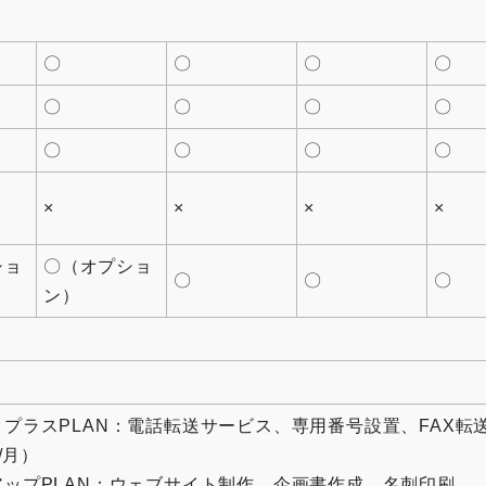
〇
〇
〇
〇
〇
〇
〇
〇
〇
〇
〇
〇
×
×
×
×
ショ
〇（オプショ
〇
〇
〇
ン）
プラスPLAN：電話転送サービス、専用番号設置、FAX転
円/月）
アップPLAN：ウェブサイト制作、企画書作成、名刺印刷