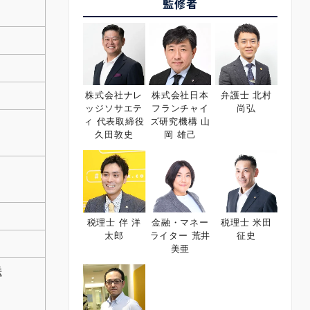
監修者
株式会社ナレ
株式会社日本
弁護士 北村
ッジソサエテ
フランチャイ
尚弘
ィ 代表取締役
ズ研究機構 山
久田敦史
岡 雄己
税理士 伴 洋
金融・マネー
税理士 米田
太郎
ライター 荒井
征史
美亜
送