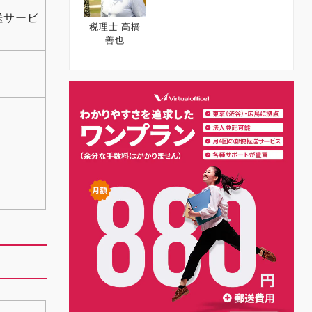
送サービ
税理士 高橋
善也