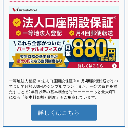
⼀等地法⼈登記 × 法⼈⼝座開設保証® × ⽉4回郵便転送がすべ
てついて月額880円のシンプルプラン！また、一定の条件を満
たすことで2年目以降の基本料金がずーーーーーっと最大0円
になる「基本料金割引制度」もご用意しています。
詳しくはこちら