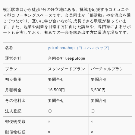
横浜駅東口から徒歩7分の好立地にある、挑戦を応援するコミュニテ
ィ型コワーキングスペースです。​会員同士が「部活動」や交流会を通
じてつながり、互いに学び合いながら成長できる環境が整っていま
す。​また、起業や副業を目指す方に向けた講座や、専門家によるサポ
ートも充実しており、初めての一歩を踏み出す方に最適な場所です。
名称
yokohamahop（ヨコハマホップ）
運営会社
合同会社KeepSlope
プラン
スタンダードプラン
バーチャルプラン
初期費用
要問合せ
要問合せ
月額料金
16,500円
6,500円
その他料金
要問合せ
要問合せ
法人登記
〇
〇
郵便物受取
×
×
郵便物転送
×
×