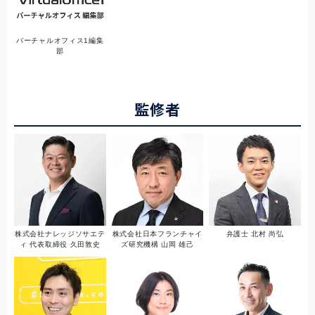
バーチャルオフィス1編集
部
監修者
株式会社ナレッジソサエテ
株式会社日本フランチャイ
弁護士 北村 尚弘
ィ 代表取締役 久田敦史
ズ研究機構 山岡 雄己