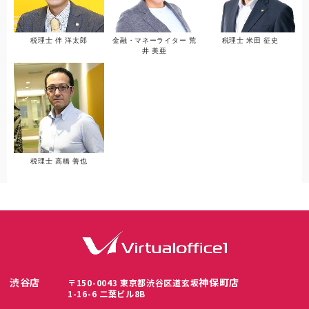
税理士 伴 洋太郎
金融・マネーライター 荒
税理士 米田 征史
井 美亜
税理士 高橋 善也
渋谷店
神保町店
〒150-0043 東京都渋谷区道玄坂
1-16-6 二葉ビル8B