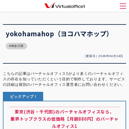
バーチャルオフィス1(Virtualoffice1)
>
バーチャルオフィス紹介
>
yokohamahop（ヨコハマホップ）
メ
yokohamahop（ヨコハマホップ）
神奈川県
［更新日］2026年04月19日
こちらの記事はバーチャルオフィス1がより多くのバーチャルオフィ
スの存在を知っていただくという目的で制作しております。サービス
の詳細は個別のバーチャルオフィス運営者にお問い合わせください。
ピックアップ！
東京(渋谷・千代田)のバーチャルオフィスなら、
業界トップクラスの低価格【月額880円】のバーチャ
ルオフィス1