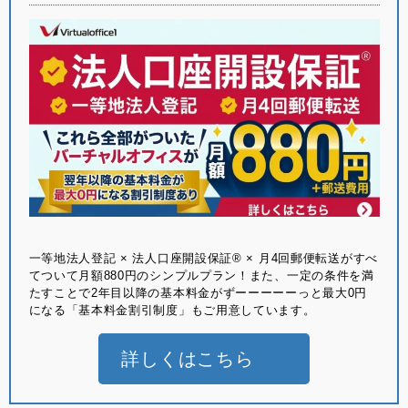
⼀等地法⼈登記 × 法⼈⼝座開設保証® × ⽉4回郵便転送がすべ
てついて月額880円のシンプルプラン！また、一定の条件を満
たすことで2年目以降の基本料金がずーーーーーっと最大0円
になる「基本料金割引制度」もご用意しています。
詳しくはこちら