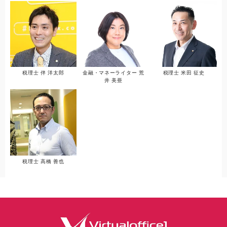
税理士 伴 洋太郎
金融・マネーライター 荒
税理士 米田 征史
井 美亜
税理士 高橋 善也