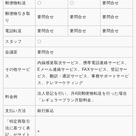
郵便物転送
〇
〇
要問合せ
郵便物引き取
要問合せ
要問合せ
要問合せ
り
電話転送
要問合せ
要問合せ
要問合せ
スタッフ
〇
会議室
要問合せ
内線感覚取次サービス、携帯電話連絡サービス、
その他サービ
Eメール連絡サービス、FAXサービス、登記サー
ス
ビス、翻訳・通訳サービス、事務サポートサービ
ス、テレマーケティング
法人登記を行い、月4回郵便物転送を行った場合
料金例
「レギュラープラン月額料金」
支払い方法
銀行振込
「特定商取引
法に基づく表
×
記」がサイト