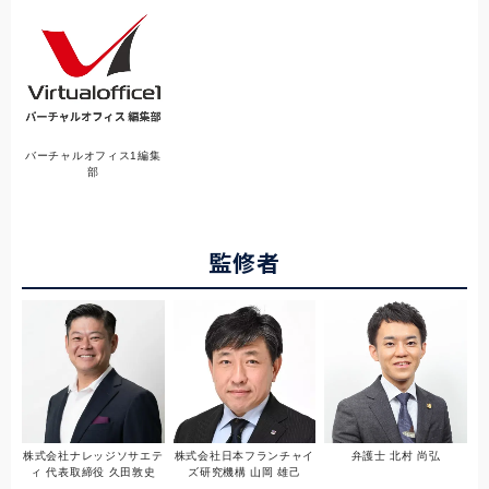
バーチャルオフィス1編集
部
監修者
株式会社ナレッジソサエテ
株式会社日本フランチャイ
弁護士 北村 尚弘
ィ 代表取締役 久田敦史
ズ研究機構 山岡 雄己