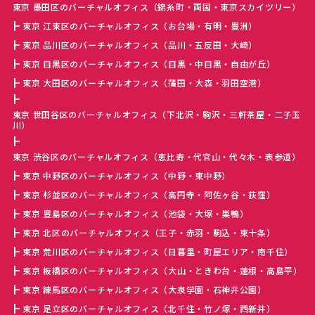
東京 墨田区のバーチャルオフィス（錦糸町・両国・東京スカイツリー）
東京 江東区のバーチャルオフィス（お台場・有明・豊洲）
東京 品川区のバーチャルオフィス（品川・五反田・大崎）
東京 目黒区のバーチャルオフィス（目黒・中目黒・自由が丘）
東京 大田区のバーチャルオフィス（蒲田・大森・羽田空港）
東京 世田谷区のバーチャルオフィス（下北沢・駒沢・三軒茶屋・二子玉
川）
東京 渋谷区のバーチャルオフィス（恵比寿・代官山・代々木・表参道）
東京 中野区のバーチャルオフィス（中野・東中野）
東京 杉並区のバーチャルオフィス（高円寺・阿佐ヶ谷・荻窪）
東京 豊島区のバーチャルオフィス（池袋・大塚・巣鴨）
東京 北区のバーチャルオフィス（王子・赤羽・駒込・東十条）
東京 荒川区のバーチャルオフィス（日暮里・町屋エリア・南千住）
東京 板橋区のバーチャルオフィス（大山・ときわ台・蓮根・高島平）
東京 練馬区のバーチャルオフィス（大泉学園・石神井公園）
東京 足立区のバーチャルオフィス（北千住・竹ノ塚・西新井）