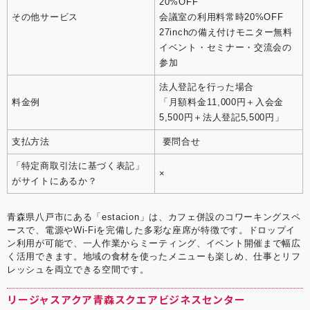
20%OFF
その他サービス
会議室の利用料常時20%OFF
27inchの備え付けモニター無料
イベント・セミナー・交流会の
参加
法人登記を行った場合
料金例
「月額料金11,000円＋入会金
5,500円＋法人登記5,500円」
支払方法
要問合せ
「特定商取引法に基づく表記」
×
がサイトにあるか？
青森県八戸市にある「estacion」は、カフェ併設のコワーキングスペ
ースで、電源やWi‑Fiを完備した多彩な座席が特徴です。ドロップイ
ン利用が可能で、一人作業からミーティング、イベント開催まで幅広
く活用できます。地域の食材を使ったメニューも楽しめ、仕事とリフ
レッシュを両立できる空間です。
リージャスアクア青森スクエアビジネスセンター