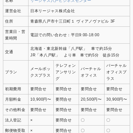
名称
リージャス八戸ビジネスセンター
運営会社
日本リージャス株式会社
住所
青森県八戸市十三日町１ ヴィアノヴァビル 3F
営業日・営
電話での問い合わせ：平日9:00-18:00
業時間
北海道・東北新幹線「八戸駅」 車で約15分
交通
JR「本八戸駅」 より車 車で約5分 徒歩15分
テレフォン
バーチャル
メールボッ
バーチャル
プラン
アンサリン
オフィスプ
クスプラス
オフィス
グ
ラス
初期費用
要問合せ
要問合せ
要問合せ
要問合せ
月額料金
10,900円〜
要問合せ
20,500円〜
30,900円〜
その他料金
要問合せ
要問合せ
要問合せ
要問合せ
法人登記
×
要問合せ
〇
〇
郵便物受取
×
要問合せ
〇
〇