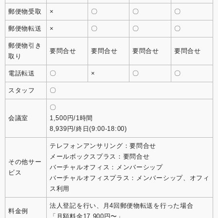
郵便物受取
×
〇
〇
〇
郵便物転送
×
〇
〇
〇
郵便物引き
要問合せ
要問合せ
要問合せ
要問合せ
取り
電話転送
〇
×
〇
〇
スタッフ
〇
〇
会議室
1,500円/1時間
8,939円/終日(9:00-18:00)
テレフォンアンサリング：要問合せ
メールボックスプラス：要問合せ
その他サー
バーチャルオフィス：メンバーシップ
ビス
バーチャルオフィスプラス：メンバーシップ、オフィ
ス利用
法人登記を行い、月4回郵便物転送を行った場合
料金例
「月額料金17,900円〜」