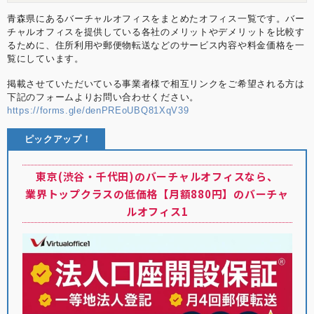
したナレッジソサエティでは3年で通期の黒字化を達
成。社内制度では週休4日制の正社員制度を導入する
青森県にあるバーチャルオフィスをまとめたオフィス一覧です。バー
などの常識にとらわれない経営を目指しています。
チャルオフィスを提供している各社のメリットやデメリットを比較す
【学歴】 筑波大学中退 ゴールデンゲート大学大学院
るために、住所利用や郵便物転送などのサービス内容や料金価格を一
卒業(Master of Accountancy) 【メディア掲載・セミ
覧にしています。
ナー登壇事例】 起業家にとって必要なリソースを最大
限に提供するシェアオフィス 嫌われるNG行動はこ
掲載させていただいている事業者様で相互リンクをご希望される方は
れ！覚えておきたいシェアオフィスやコワーキングス
下記のフォームよりお問い合わせください。
ペースのマナー “バーチャルオフィス” “シェアオフィ
https://forms.gle/denPREoUBQ81XqV39
ス” “レンタルオフィス”どれを選んだらいいの？ 〜ナ
レッジソサエティ久田社長に聞いてみた 複業人事戦略
ピックアップ！
会議 #2 ～週休4日制正社員！？多様な働き方が生む効
果とは？～ ここでしか聞けない、創業現場のリアル
(東京都中小企業診断士協会青年部主催) 起業を目指す
東京(渋谷・千代田)のバーチャルオフィスなら、
若者へ「週休４日制」の提案 社内勉強会レポート ス
業界トップクラスの低価格【月額880円】のバーチャ
トリートアカデミー 久田敦史 Yahoo知恵袋 法人カー
ド調査部 バーチャルオフィス1
ルオフィス1