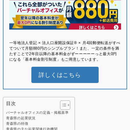
⼀等地法⼈登記 × 法⼈⼝座開設保証® × ⽉4回郵便転送がすべ
てついて月額880円のシンプルプラン！また、一定の条件を満
たすことで2年目以降の基本料金がずーーーーーっと最大0円
になる「基本料金割引制度」もご用意しています。
詳しくはこちら
目次
バーチャルオフィスの定義・掲載基準
青森県の起業状況
青森県の特徴
青森県の主な起業関連行政機関