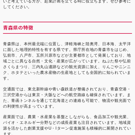
いと考えている方が、起業計画を立てる時に役立ちます。ぜひ参考に
してください。
青森県の特徴
青森県は、本州最北端に位置し、津軽海峡と陸奥湾、日本海、太平洋
に面した地理的特性を有する県です。県庁所在地の青森市をはじめ、
弘前市、八戸市、五所川原市などが主要都市として発展しており、地
域ごとに異なる自然・文化・産業が広がっています。ねぶた祭や弘前
さくらまつり、三内丸山遺跡などの観光資源に加え、りんごやニンニ
ク、ホタテといった農水産物の生産地としても全国的に知られていま
す。
交通面では、東北新幹線や青い森鉄道が整備されており、青森空港・
三沢空港からは東京・大阪などへの航空路線も確保されています。ま
た、青函トンネルを通じて北海道との連絡も可能で、物流や観光面で
の利便性が高まっています。
産業面では、農業・水産業を基盤としながらも、食品加工や観光業、
バイオ・エネルギー分野などの成長産業も注目されています。地域資
源を活かした創業支援やU・Iターン促進施策も積極的に展開されてい
ます。