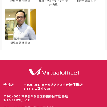
税理士 伴 洋太郎
金融・マネーライター 荒
税理士 米田 征史
井 美亜
税理士 高橋 善也
渋谷店
神保町店
〒150-0043 東京都渋谷区道玄坂
1-16-6 二葉ビル8B
広島店
〒101-0051 東京都千代田区神田神保町
2-10-31 IWビル1F