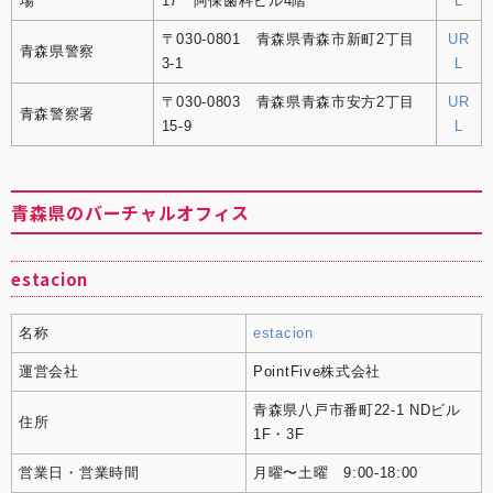
場
17 阿保歯科ビル4階
L
〒030-0801 青森県青森市新町2丁目
UR
青森県警察
3-1
L
〒030-0803 青森県青森市安方2丁目
UR
青森警察署
15-9
L
青森県のバーチャルオフィス
estacion
名称
estacion
運営会社
PointFive株式会社
青森県八戸市番町22-1 NDビル
住所
1F・3F
営業日・営業時間
月曜〜土曜 9:00-18:00