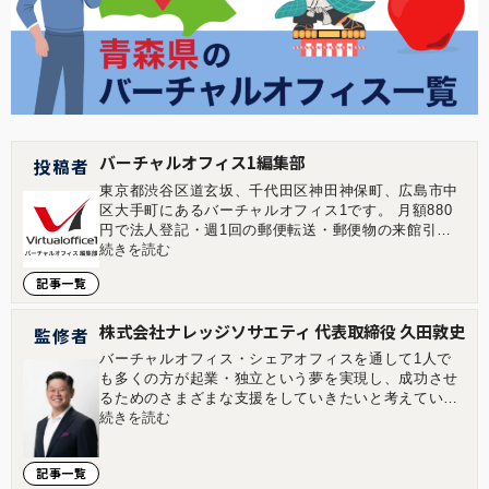
バーチャルオフィス1編集部
投稿者
東京都渋谷区道玄坂、千代田区神田神保町、広島市中
区大手町にあるバーチャルオフィス1です。 月額880
円で法人登記・週1回の郵便転送・郵便物の来館引取
ができる起業家やフリーランスのためのバーチャルオ
続きを読む
フィスを提供しています。 翌年以降の基本料金が最大
記事一覧
無料になる割引制度もございます。 ■店舗一覧 バーチ
ャルオフィス1渋谷店 東京都渋谷区道玄坂1-16-6 二葉
ビル8B バーチャルオフィス1神保町店 東京都千代田
株式会社ナレッジソサエティ 代表取締役 久田敦史
監修者
区神田神保町2-10-31 IWビル1F バーチャルオフィス1
バーチャルオフィス・シェアオフィスを通して1人で
広島店 広島県広島市中区大手町1-1-20 相生橋ビル7階
も多くの方が起業・独立という夢を実現し、成功させ
A号室 https://virtualoffice1.jp/
るためのさまざまな支援をしていきたいと考えていま
す。企業を経営していくことはつらい面もあります
続きを読む
が、その先にある充実感は自分自身が経営をしていて
実感します。その充実感を1人でも多くの方に味わっ
記事一覧
ていただきたいと考えています。 2013年にジョイン