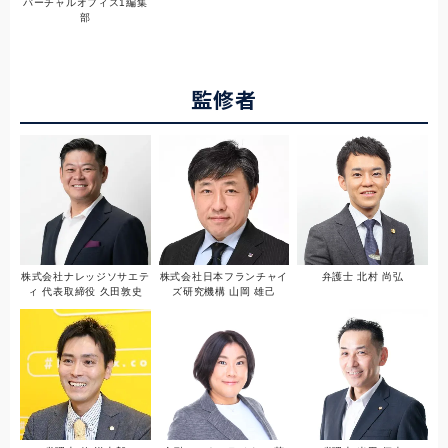
バーチャルオフィス1編集
部
監修者
株式会社ナレッジソサエテ
株式会社日本フランチャイ
弁護士 北村 尚弘
ィ 代表取締役 久田敦史
ズ研究機構 山岡 雄己