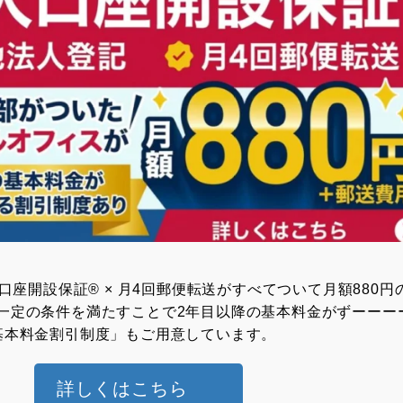
⼈⼝座開設保証® × ⽉4回郵便転送がすべてついて月額880円
一定の条件を満たすことで2年目以降の基本料金がずーーー
基本料金割引制度」もご用意しています。
詳しくはこちら