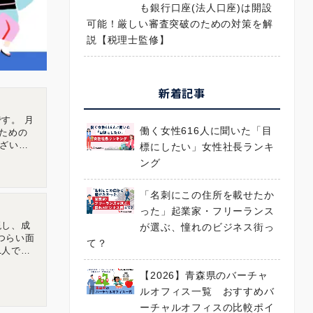
も銀行口座(法人口座)は開設
可能！厳しい審査突破のための対策を解
説【税理士監修】
新着記事
す。 月
働く女性616人に聞いた「目
ための
ざいま
標にしたい」女性社長ランキ
チャルオフ
ング
広島県広
「名刺にこの住所を載せたか
った」起業家・フリーランス
現し、成
が選ぶ、憧れのビジネス街っ
つらい面
て？
1人でも
ティでは3
【2026】青森県のバーチャ
らわれな
of
ルオフィス一覧 おすすめバ
大限に提供
ーチャルオフィスの比較ポイ