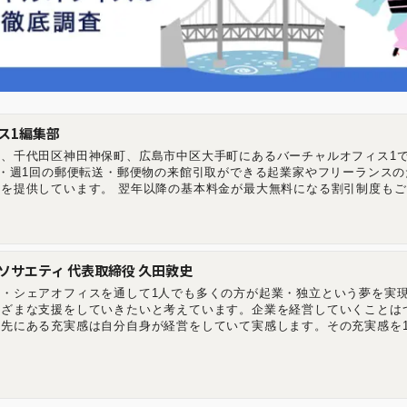
ス1編集部
、千代田区神田神保町、広島市中区大手町にあるバーチャルオフィス1で
記・週1回の郵便転送・郵便物の来館引取ができる起業家やフリーランスの
を提供しています。 翌年以降の基本料金が最大無料になる割引制度もご
ーチャルオフィス1渋谷店 東京都渋谷区道玄坂1-16-6 二葉ビル8B バー
都千代田区神田神保町2-10-31 IWビル1F バーチャルオフィス1広島店 
相生橋ビル7階 A号室 https://virtualoffice1.jp/
ソサエティ 代表取締役 久田敦史
・シェアオフィスを通して1人でも多くの方が起業・独立という夢を実
まざまな支援をしていきたいと考えています。企業を経営していくことは
先にある充実感は自分自身が経営をしていて実感します。その充実感を
いただきたいと考えています。 2013年にジョインしたナレッジソサエ
達成。社内制度では週休4日制の正社員制度を導入するなどの常識にと
す。 【学歴】 筑波大学中退 ゴールデンゲート大学大学院卒業(Master 
y) 【メディア掲載・セミナー登壇事例】 起業家にとって必要なリソースを最