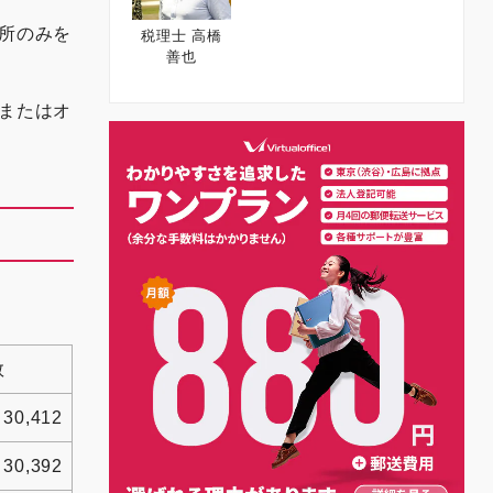
所のみを
税理士 高橋
善也
またはオ
数
30,412
30,392