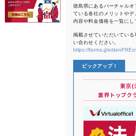
するシェアオフィス
スのマナー “バーチ
徳島県にあるバーチャルオ
ナレッジソサエティ
ている各社のメリットやデ
方が生む効果とは？
内容や料金価格を一覧にし
催) 起業を目指す
Yahoo知恵袋 法
掲載させていただいている
い合わせください。
https://forms.gle/denPR
ピックアップ！
東京
業界トップク