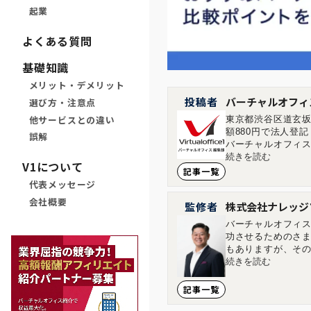
起業
よくある質問
基礎知識
メリット・デメリット
投稿者
バーチャルオフィ
選び方・注意点
他サービスとの違い
東京都渋谷区道玄坂
額880円で法人登
誤解
バーチャルオフィス
す。 ■店舗一覧 バ
続きを読む
V1について
ィス1神保町店 東京
記事一覧
島市中区大手町1-1-20 
代表メッセージ
会社概要
監修者
株式会社ナレッジ
バーチャルオフィス
功させるためのさ
もありますが、その
多くの方に味わって
続きを読む
年で通期の黒字化を
い経営を目指していま
記事一覧
Accountanc