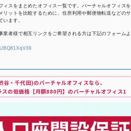
 嫌われるNG行動はこれ！覚えておきたいシェアオフィスやコワーキン
ャルオフィス” “シェアオフィス” “レンタルオフィス”どれを選んだらいい
フィスをまとめたオフィス一覧です。バーチャルオフィス
久田社長に聞いてみた 複業人事戦略会議 #2 ～週休4日制正社員！？多
メリットを比較するために、住所利用や郵便物転送などの
～ ここでしか聞けない、創業現場のリアル(東京都中小企業診断士協会
ています。
若者へ「週休４日制」の提案 社内勉強会レポート ストリートアカデミー 
人カード調査部 バーチャルオフィス1
事業者様で相互リンクをご希望される方は下記のフォーム
EoUBQ81XqV39
(渋谷・千代田)のバーチャルオフィスなら、
ラスの低価格【月額880円】のバーチャルオフィス1