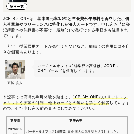
実感します。その充実感を1人でも多くの方に味わっ
記事一覧
ていただきたいと考えています。 2013年にジョイン
したナレッジソサエティでは3年で通期の黒字化を達
成。社内制度では週休4日制の正社員制度を導入する
JCB Biz ONEは、
基本還元率1.0%と年会費永年無料を両立した、個
などの常識にとらわれない経営を目指しています。
人事業主やフリーランスに特化した法人カード
です。申し込み時に登
【学歴】 筑波大学中退 ゴールデンゲート大学大学院
記簿謄本や決算書が不要で、最短5分で発行できる手軽さも注目され
卒業(Master of Accountancy) 【メディア掲載・セミ
ています。
ナー登壇事例】 起業家にとって必要なリソースを最大
限に提供するシェアオフィス 嫌われるNG行動はこ
一方で、従業員用カードが発行できないなど、組織での利用には不向
れ！覚えておきたいシェアオフィスやコワーキングス
きな側面もあります。
ペースのマナー “バーチャルオフィス” “シェアオフィ
ス” “レンタルオフィス”どれを選んだらいいの？ 〜ナ
バーチャルオフィス1編集部の高橋は、JCB Biz
レッジソサエティ久田社長に聞いてみた 複業人事戦略
ONE ゴールドを保有しています。
会議 #2 ～週休4日制正社員！？多様な働き方が生む効
果とは？～ ここでしか聞けない、創業現場のリアル
(東京都中小企業診断士協会青年部主催) 起業を目指す
高橋 暁人
若者へ「週休４日制」の提案 社内勉強会レポート ス
トリートアカデミー 久田敦史 Yahoo知恵袋 法人カー
本記事では高橋の利用体験を踏まえ、
JCB Biz ONEのメリット・デ
ド調査部 バーチャルオフィス1
メリットや実際の評判、他社カードとの違いを詳しく解説
しています
ので、ぜひ申し込み前の参考にしてみてください。
更新日
更新内容
2026/07/
バーチャルオフィス1編集部 高橋 暁人の体験談を追加しました。