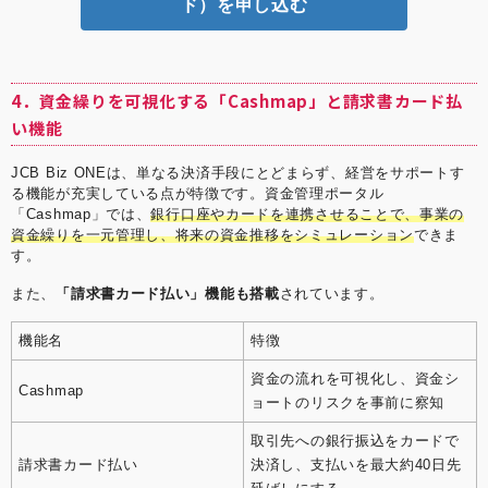
ド）を申し込む
4．資金繰りを可視化する「Cashmap」と請求書カード払
い機能
JCB Biz ONEは、単なる決済手段にとどまらず、経営をサポートす
る機能が充実している点が特徴です。資金管理ポータル
「Cashmap」では、
銀行口座やカードを連携させることで、事業の
資金繰りを一元管理し、将来の資金推移をシミュレーション
できま
す。
また、
「請求書カード払い」機能も搭載
されています。
機能名
特徴
資金の流れを可視化し、資金シ
Cashmap
ョートのリスクを事前に察知
取引先への銀行振込をカードで
請求書カード払い
決済し、支払いを最大約40日先