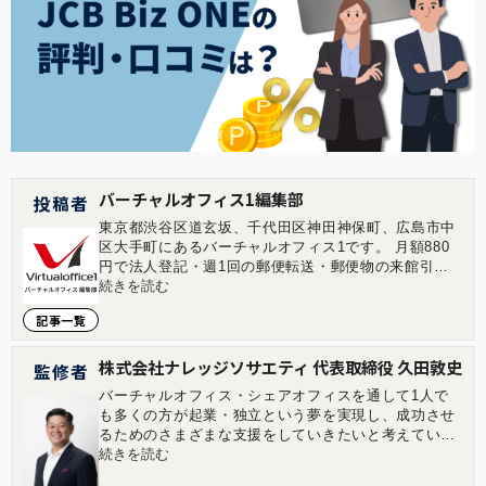
バーチャルオフィス1編集部
投稿者
東京都渋谷区道玄坂、千代田区神田神保町、広島市中
区大手町にあるバーチャルオフィス1です。 月額880
円で法人登記・週1回の郵便転送・郵便物の来館引取
ができる起業家やフリーランスのためのバーチャルオ
続きを読む
フィスを提供しています。 翌年以降の基本料金が最大
記事一覧
無料になる割引制度もございます。 ■店舗一覧 バーチ
ャルオフィス1渋谷店 東京都渋谷区道玄坂1-16-6 二葉
ビル8B バーチャルオフィス1神保町店 東京都千代田
株式会社ナレッジソサエティ 代表取締役 久田敦史
監修者
区神田神保町2-10-31 IWビル1F バーチャルオフィス1
バーチャルオフィス・シェアオフィスを通して1人で
広島店 広島県広島市中区大手町1-1-20 相生橋ビル7階
も多くの方が起業・独立という夢を実現し、成功させ
A号室 https://virtualoffice1.jp/
るためのさまざまな支援をしていきたいと考えていま
す。企業を経営していくことはつらい面もあります
続きを読む
が、その先にある充実感は自分自身が経営をしていて