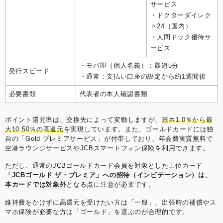
サービス
・ドクターダイレク
ト24（国内）
・人間ドック優待サ
ービス
・モバ即（個人名義）：最短5分
発行スピード
・通常：支払い口座の設定から約1週間後
必要書類
代表者の本人確認書類
ポイント還元率は、交換先によって変動しますが、
基本1.0％から最
大10.50％の高還元
を実現しています。また、ゴールドカードには独
自の「Gold プレミアサービス」が付帯しており、年会費実質無料で
空港ラウンジサービスやJCBスマートフォン保険を利用できます。
ただし、通常のJCBゴールドカード会員を対象とした上位カード
「JCBゴールド ザ・プレミア」への招待（インビテーション）は、
本カードでは対象外
となる点に注意が必要です。
維持費をかけずに高還元を受けたい方は「一般」、出張時の補償やス
マホ保険が必要な方は「ゴールド」を選ぶのが合理的です。