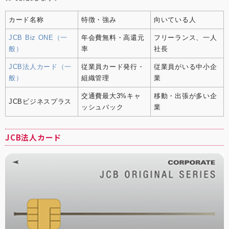
カード名称
特徴・強み
向いている人
JCB Biz ONE（一
年会費無料・高還元
フリーランス、一人
般）
率
社長
JCB法人カード（一
従業員カード発行・
従業員がいる中小企
般）
組織管理
業
交通費最大3%キャ
移動・出張が多い企
JCBビジネスプラス
ッシュバック
業
JCB法人カード