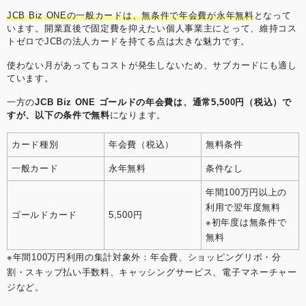
JCB Biz ONEの一般カードは、無条件で年会費が永年無料
となって
います。開業直後で固定費を抑えたい個人事業主にとって、維持コス
トゼロでJCBの法人カードを持てる点は大きな魅力です。
使わない月があってもコストが発生しないため、サブカードにも適し
ています。
一方の
JCB Biz ONE ゴールドの年会費は、通常5,500円（税込）で
すが、以下の条件で無料
になります。
カード種別
年会費（税込）
無料条件
一般カード
永年無料
条件なし
年間100万円以上の
利用で翌年度無料
ゴールドカード
5,500円
※初年度は無条件で
無料
※年間100万円利用の集計対象外：年会費、ショッピングリボ・分
割・スキップ払い手数料、キャッシングサービス、電子マネーチャー
ジなど。