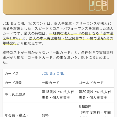
JCB Biz ONE（ビズワン）は、個人事業主・フリーランスや法人代
表者を対象とした、スピードとコストパフォーマンスを重視した法人
カードです。最大の特徴は、
一般的な法人カードの倍となる「基本還
元率1.0%」
と、
法人の本人確認書類（登記簿謄本）不要で最短5分の
即時発行
が可能な点です。
維持コストが一切かからない「一般カード」と、条件付きで実質無料
運用が可能な「ゴールドカード」の主な違いを、以下にまとめまし
た。
カード名
JCB Biz ONE
カード種別
一般カード
ゴールドカード
満18歳以上の法人代
満20歳以上の法人代
申し込み資格
表者・個人事業主
表者・個人事業主
5,500円
（初年度無料・年間
年会費（税込）
無料