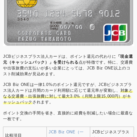
JCBビジネスプラス法人カードは、ポイント還元の代わりに
「現金還
元（キャッシュバック）」を受けられる
点が特徴です。特に、交通費
や出張旅費の支払いが多い企業にとっては、JCB Biz ONE以上のコ
スト削減効果が見込めます。
JCB Biz ONEは一律1.0%のポイント還元ですが、JCBビジネスプラ
ス法人カードは月間のカード利用額に応じて還元率が変動し、
対象と
なる交通費・出張旅費に対して最大3.0%（月間上限15,000円）がキ
ャッシュバック
されます。
ポイント交換の手間を省き、直接的に経費を削減したい場合に最適な
一枚です。
JCB Biz ONE（一
JCBビジネスプラス
比較項目