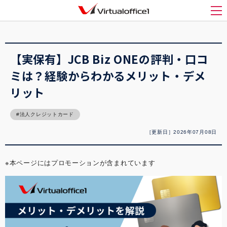
バーチャルオフィス1(Virtualoffice1)
>
起業
>
【実保有】JCB Biz ONEの評判・口
コミは？経験からわかるメリット・デメリット
メ
【実保有】JCB Biz ONEの評判・口コ
ミは？経験からわかるメリット・デメ
リット
法人クレジットカード
［更新日］2026年07月08日
※本ページにはプロモーションが含まれています