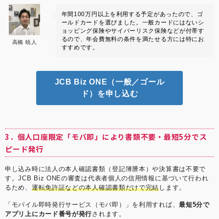
年間100万円以上を利用する予定があったので、ゴ
ールドカードを選びました。一般カードにはないシ
ョッピング保険やサイバーリスク保険などが付帯す
るので、年会費無料の条件を満たせる方には特にお
高橋 暁人
すすめです。
JCB Biz ONE（一般／ゴール
ド）を申し込む
3．個人口座限定「モバ即」により書類不要・最短5分でス
ピード発行
申し込み時に法人の本人確認書類（登記簿謄本）や決算書は不要で
す。JCB Biz ONEの審査は代表者個人の信用情報に基づいて行われ
るため、
運転免許証などの本人確認書類だけで完結
します。
「モバイル即時発行サービス（モバ即）」を利用すれば、
最短5分で
アプリ上にカード番号が発行
されます。