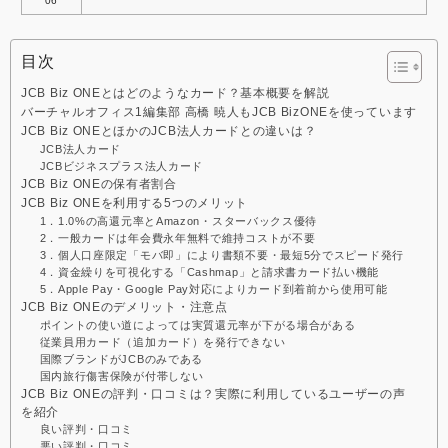
06
目次
JCB Biz ONEとはどのようなカード？基本概要を解説
バーチャルオフィス1編集部 高橋 暁人もJCB BizONEを使っています
JCB Biz ONEとほかのJCB法人カードとの違いは？
JCB法人カード
JCBビジネスプラス法人カード
JCB Biz ONEの保有者割合
JCB Biz ONEを利用する5つのメリット
1．1.0%の高還元率とAmazon・スターバックス優待
2．一般カードは年会費永年無料で維持コストが不要
3．個人口座限定「モバ即」により書類不要・最短5分でスピード発行
4．資金繰りを可視化する「Cashmap」と請求書カード払い機能
5．Apple Pay・Google Pay対応によりカード到着前から使用可能
JCB Biz ONEのデメリット・注意点
ポイントの使い道によっては実質還元率が下がる場合がある
従業員用カード（追加カード）を発行できない
国際ブランドがJCBのみである
国内旅行傷害保険が付帯しない
JCB Biz ONEの評判・口コミは？実際に利用しているユーザーの声
を紹介
良い評判・口コミ
悪い評判・口コミ