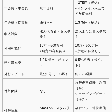
1,375円（税込）
年会費（本会員）
永年無料
※オンライン入会で
初年度無料
年会費（従業員）
発行不可
1,375円（税込）
法人代表者・個人事
法人または個人事業
申込対象
業主
主
10万～500万円
10万～500万円
利用可能枠
※所定の審査あり
※所定の審査あり
1.0%相当（ポイン
0.5%相当（ポイン
基本還元率
ト）
ト）
発行スピード
最短5分（モバ即）
約2～3週間
旅行傷害保険（利用
付帯）
付帯保険
なし
ショッピングガード
（海外）
Amazon・スタバ優
会計ソフト連携機能
付帯特典