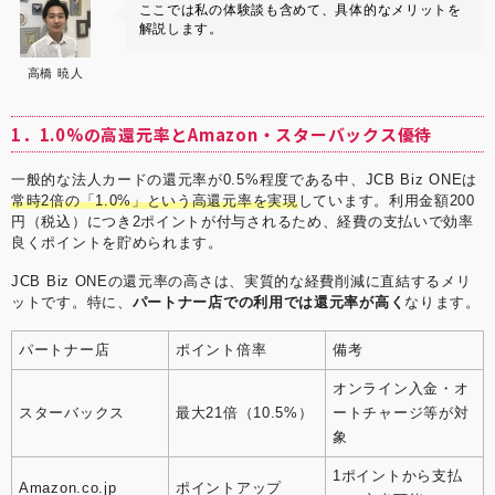
ここでは私の体験談も含めて、具体的なメリットを
解説します。
高橋 暁人
1．1.0%の高還元率とAmazon・スターバックス優待
一般的な法人カードの還元率が0.5%程度である中、JCB Biz ONEは
常時2倍の「1.0%」という高還元率を実現
しています。利用金額200
円（税込）につき2ポイントが付与されるため、経費の支払いで効率
良くポイントを貯められます。
JCB Biz ONEの還元率の高さは、実質的な経費削減に直結するメリ
ットです。特に、
パートナー店での利用では還元率が高く
なります。
パートナー店
ポイント倍率
備考
オンライン入金・オ
スターバックス
最大21倍（10.5%）
ートチャージ等が対
象
1ポイントから支払
Amazon.co.jp
ポイントアップ