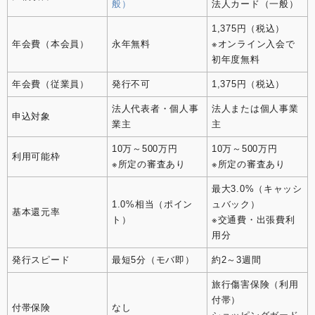
般）
法人カード（一般）
1,375円（税込）
年会費（本会員）
永年無料
※オンライン入会で
初年度無料
年会費（従業員）
発行不可
1,375円（税込）
法人代表者・個人事
法人または個人事業
申込対象
業主
主
10万～500万円
10万～500万円
利用可能枠
※所定の審査あり
※所定の審査あり
最大3.0%（キャッシ
1.0%相当（ポイン
ュバック）
基本還元率
ト）
※交通費・出張費利
用分
発行スピード
最短5分（モバ即）
約2～3週間
旅行傷害保険（利用
付帯）
付帯保険
なし