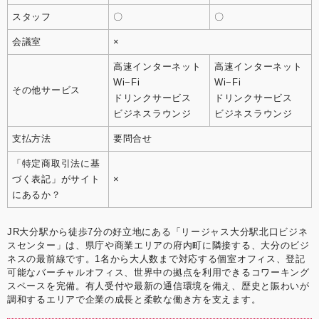
スタッフ
〇
〇
会議室
×
高速インターネット
高速インターネット
Wi−Fi
Wi−Fi
その他サービス
ドリンクサービス
ドリンクサービス
ビジネスラウンジ
ビジネスラウンジ
支払方法
要問合せ
「特定商取引法に基
づく表記」がサイト
×
にあるか？
JR大分駅から徒歩7分の好立地にある「リージャス大分駅北口ビジネ
スセンター」は、県庁や商業エリアの府内町に隣接する、大分のビジ
ネスの最前線です。1名から大人数まで対応する個室オフィス、登記
可能なバーチャルオフィス、世界中の拠点を利用できるコワーキング
スペースを完備。有人受付や最新の通信環境を備え、歴史と賑わいが
調和するエリアで企業の成長と柔軟な働き方を支えます。