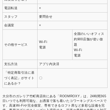
電話転送
×
スタッフ
要問合せ
会議室
×
全国のいいオフィス
約900店舗が使い放
Wi-Fi
その他サービス
題
電源
Wi-Fi
電源
支払方法
アプリ内決済
「特定商取引法に基
づく表記」がサイト
〇
にあるか？
大分市のガレリア竹町商店街にある「ROOMROXY」は、24時間365
日いつでも利用可能な、お洒落で落ち着いたコワーキングスペースで
す。高速Wi-Fiや完全個室、専有できるロフト席など多彩な設備を完