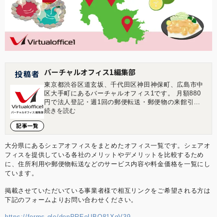
バーチャルオフィス1編集部
投稿者
東京都渋谷区道玄坂、千代田区神田神保町、広島市中
区大手町にあるバーチャルオフィス1です。 月額880
円で法人登記・週1回の郵便転送・郵便物の来館引取
ができる起業家やフリーランスのためのバーチャルオ
続きを読む
フィスを提供しています。 翌年以降の基本料金が最大
記事一覧
無料になる割引制度もございます。 ■店舗一覧 バーチ
ャルオフィス1渋谷店 東京都渋谷区道玄坂1-16-6 二葉
ビル8B バーチャルオフィス1神保町店 東京都千代田
大分県にあるシェアオフィスをまとめたオフィス一覧です。シェアオ
区神田神保町2-10-31 IWビル1F バーチャルオフィス1
フィスを提供している各社のメリットやデメリットを比較するため
広島店 広島県広島市中区大手町1-1-20 相生橋ビル7階
に、住所利用や郵便物転送などのサービス内容や料金価格を一覧にし
A号室 https://virtualoffice1.jp/
ています。
掲載させていただいている事業者様で相互リンクをご希望される方は
下記のフォームよりお問い合わせください。
https://forms.gle/denPREoUBQ81XqV39