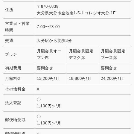
〒870-0839
住所
大分県大分市金池南1-5-1 コレジオ大分 1F
営業日・営業
7:00〜23:00
時間
交通
大分駅から徒歩3分
月額会員オー
月額会員固定
月額会員固定
プラン
プン席
デスク席
ブース席
初期費用
要問合せ
要問合せ
月額料金
13,200円/月
19,800円/月
24,200円/月
その他料金
×
〇
法人登記
1,100円〜/月
〇
郵便物受取
1,100円〜/月
郵便物転送
×