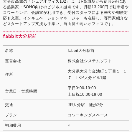
大分市高城の「シェアオフィス102」は、JR高城駅から徒歩6分にあ
る起業家・SOHO向けのビジネス拠点です。月額13,200円で駐車場や
コワーキング、会議室が利用でき、受付スタッフによる来客や郵便対
応も充実。インキュベーションマネージャーも在籍し、専門家紹介な
どスタートアップ支援も手厚い、自由度の高いオフィスです。
fabbit大分駅前
名称
fabbit大分駅前
運営会社
株式会社システムソフト
大分県大分市金池町１丁目１−１
住所
７ TKP大分ビル1階
平日9:00-19:00
営業日・営業時間
土日祝10:00-19:00
交通
JR大分駅 徒歩2分
プラン
コワーキングスペース
初期費用
×