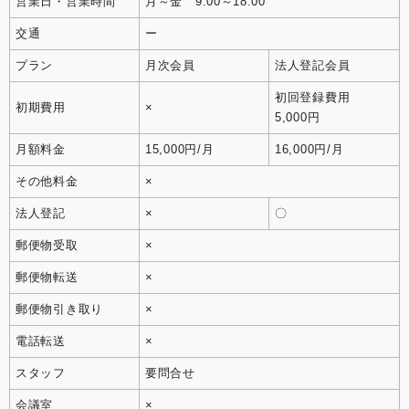
営業日・営業時間
月～金 9:00～18:00
交通
ー
プラン
月次会員
法人登記会員
初回登録費用
初期費用
×
5,000円
月額料金
15,000円/月
16,000円/月
その他料金
×
法人登記
×
〇
郵便物受取
×
郵便物転送
×
郵便物引き取り
×
電話転送
×
スタッフ
要問合せ
会議室
×