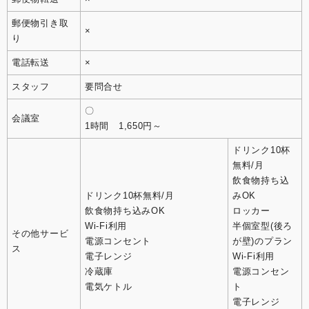
郵便物引き取
×
り
電話転送
×
スタッフ
要問合せ
〇
会議室
1時間 1,650円～
ドリンク10杯
無料/月
飲食物持ち込
ドリンク10杯無料/月
みOK
飲食物持ち込みOK
ロッカー
Wi-Fi利用
半個室型(後ろ
その他サービ
電源コンセント
が壁)のプラン
ス
電子レンジ
Wi-Fi利用
冷蔵庫
電源コンセン
電気ケトル
ト
電子レンジ