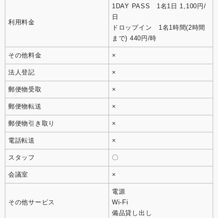
1DAY PASS 1名1日 1,100円/
日
利用料金
ドロップイン 1名1時間(2時間
まで) 440円/時
その他料金
×
法人登記
×
郵便物受取
×
郵便物転送
×
郵便物引き取り
×
電話転送
×
スタッフ
〇
会議室
×
電源
その他サービス
Wi-Fi
備品貸し出し