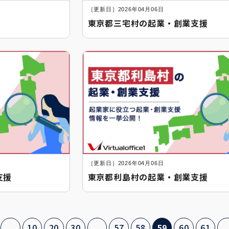
［更新日］2026年04月06日
東京都三宅村の起業・創業支援
［更新日］2026年04月06日
支援
東京都利島村の起業・創業支援
...
10
20
30
...
57
58
59
60
61
..