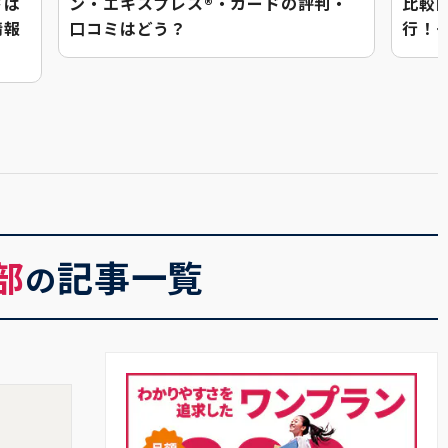
ドは
ン・エキスプレス®・カードの評判・
比較
情報
口コミはどう？
行！
部
記事一覧
の