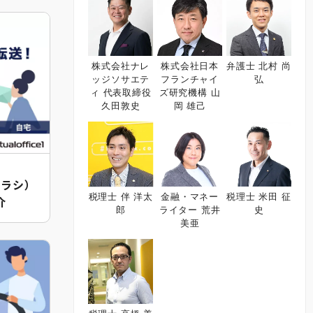
株式会社ナレ
株式会社日本
弁護士 北村 尚
ッジソサエテ
フランチャイ
弘
ィ 代表取締役
ズ研究機構 山
久田敦史
岡 雄己
チラシ）
税理士 伴 洋太
金融・マネー
税理士 米田 征
介
郎
ライター 荒井
史
美亜