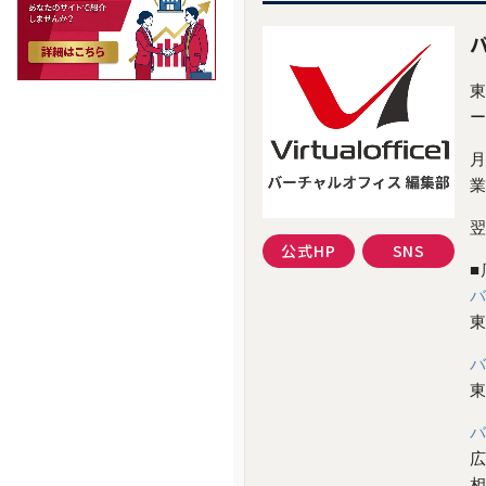
公式HP
SNS
東
東
広
相