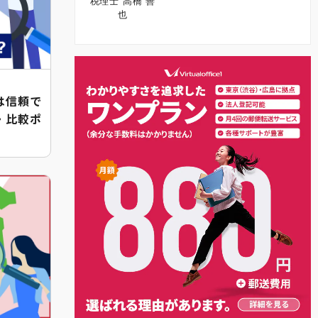
税理士 高橋 善
也
は信頼で
・比較ポ