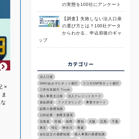
の実態を100社にアンケート
【調査】失敗しない法人口座
の選び方とは？100社データ
からわかる、申込前後のギャ
ップ
カテゴリー
法人口座
GMOあおぞらネット銀行
ドコモSMTBネット銀行
 ×
三井住友銀行 Trunk
！ま
個人事業主口座
法人クレジットカード
にな
資金調達
ファクタリング
事業サポート
起業の基礎知識
公的起業・創業支援策
北海道
宮城
福岡
愛知
大阪
広島
千葉
東京
埼玉
神奈川
青森
会社設立の基礎知識
個人事業の基礎知識