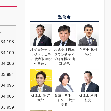
監修者
数
34,198
株式会社ナレ
株式会社日本
弁護士 北村
34,100
ッジソサエテ
フランチャイ
尚弘
ィ 代表取締役
ズ研究機構 山
34,006
久田敦史
岡 雄己
33,984
34,096
税理士 伴 洋
金融・マネー
税理士 米田
34,005
太郎
ライター 荒井
征史
美亜
33,959