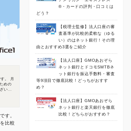
®・カードの評判・口コミは
どう？
【税理士監修】法人口座の審
査基準が比較的柔軟な（ゆる
い）のはネット銀行！その理
由とおすすめ3選をご紹介
【法人口座】GMOあおぞら
ネット銀行とドコモSMTBネ
ット銀行を振込手数料・審査
す。 月
等9項目で徹底比較！どっちがおすす
ための
め？
ざいま
チャルオフ
広島県広
【法人口座】GMOあおぞら
ネット銀行と楽天銀行を徹底
比較！どちらがおすすめ？
覧です。
トを比較
す。