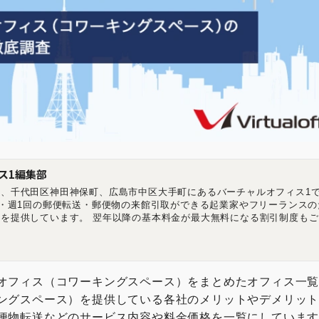
ス1編集部
、千代田区神田神保町、広島市中区大手町にあるバーチャルオフィス1で
記・週1回の郵便転送・郵便物の来館引取ができる起業家やフリーランスの
を提供しています。 翌年以降の基本料金が最大無料になる割引制度もご
ーチャルオフィス1渋谷店 東京都渋谷区道玄坂1-16-6 二葉ビル8B バー
都千代田区神田神保町2-10-31 IWビル1F バーチャルオフィス1広島店 
相生橋ビル7階 A号室 https://virtualoffice1.jp/
オフィス（コワーキングスペース）をまとめたオフィス一
ングスペース）を提供している各社のメリットやデメリッ
便物転送などのサービス内容や料金価格を一覧にしていま