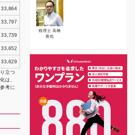
33,864
33,797
税理士 高橋
33,739
善也
33,652
33,629
成り立つ
変化は、
ひ参考に