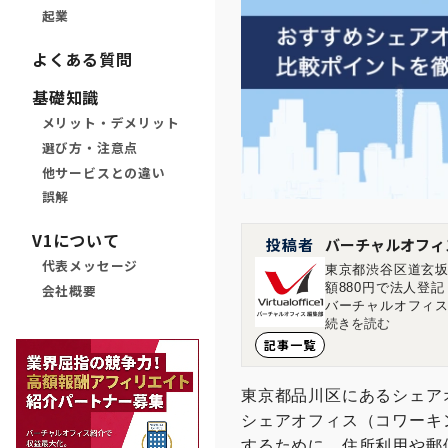
起業
よくある質問
基礎知識
メリット・デメリット
選び方・注意点
他サービスとの違い
誤解
V1について
投稿者
バーチャルオフィ
代表メッセージ
東京都渋谷区道玄坂
額880円で法人登
会社概要
バーチャルオフィス
す。 ■店舗一覧 バ
続きを読む
ィス1神保町店 東京
記事一覧
島市中区大手町1-1-20 
東京都品川区にあるシェア
シェアオフィス（コワーキ
するために、住所利用や郵