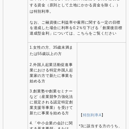
する資金（原則として土地にかかる資金を除く。）
は特別利率。
なお、ご融資後に利益率や雇用に関する一定の目標
を達成した場合に利率を0.2％引下げる「創業後目標
達成型金利」については、こちらをご覧ください
1.女性の方、35歳未満ま
たは55歳以上の方
2.外国人起業活動促進事
業における特定外国人起
業家の方で新たに事業を
始める方
3.創業塾や創業セミナー
など（産業競争力強化法
に規定される認定特定創
業支援等事業）を受けて
新たに事業を始める方
【
特別利率A
】
4.「中小企業の会計に関
*3に該当する方のうち、
する基本要領」または