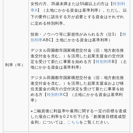
女性の方、35歳未満または55歳以上の方は【
特別利
率A
】（土地にかかる資金は基準利率）。ただし、以
下の要件に該当する方が必要とする資金はそれぞれ
に定める特別利率。
技術・ノウハウ等に新規性がみられる方（注3）【
特
別利率
ABC】土地にかかる資金は基準利率）
デジタル田園都市国家構想交付金（旧：地方創生推
進交付金を含む。）を活用した起業支援金の交付決
定を受けて新たに事業を始める方【
特別利率
B】（土
利率（年）
地にかかる資金は基準利率）
デジタル田園都市国家構想交付金（旧：地方創生推
進交付金を含む。）を活用した起業支援金および移
住支援金の両方の交付決定を受けて新たに事業を始
める方【
特別利率
C】（土地にかかる資金は基準利
率）
※ご融資後に利益率や雇用に関する一定の目標を達成
した場合に利率を0.2％引下げる「創業後目標達成型
金利」については、
こちら
をご覧ください。