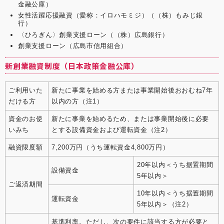
金融公庫）
女性活躍応援融資（愛称：イロハモミジ）（（株）もみじ銀
行）
〈ひろぎん〉創業支援ローン（（株）広島銀行）
創業支援ローン（広島市信用組合）
新創業融資制度（日本政策金融公庫）
ご利用いた
新たに事業を始める方または事業開始後おおむね7年
だける方
以内の方（注1）
資金のお使
新たに事業を始めるため、または事業開始後に必要
いみち
とする設備資金および運転資金（注2）
融資限度額
7,200万円（うち運転資金4,800万円）
20年以内＜うち据置期間
設備資金
5年以内＞
ご返済期間
10年以内＜うち据置期間
運転資金
5年以内＞（注2）
基準利率。ただし、次の要件に該当する方が必要と