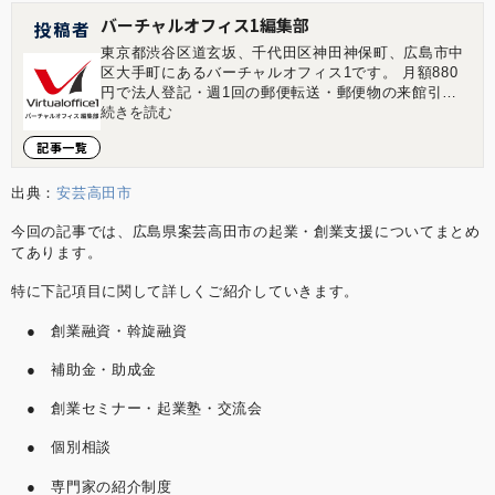
バーチャルオフィス1編集部
投稿者
東京都渋谷区道玄坂、千代田区神田神保町、広島市中
区大手町にあるバーチャルオフィス1です。 月額880
円で法人登記・週1回の郵便転送・郵便物の来館引取
ができる起業家やフリーランスのためのバーチャルオ
続きを読む
フィスを提供しています。 翌年以降の基本料金が最大
記事一覧
無料になる割引制度もございます。 ■店舗一覧 バーチ
ャルオフィス1渋谷店 東京都渋谷区道玄坂1-16-6 二葉
ビル8B バーチャルオフィス1神保町店 東京都千代田
出典：
安芸高田市
区神田神保町2-10-31 IWビル1F バーチャルオフィス1
今回の記事では、広島県案芸高田市の起業・創業支援についてまとめ
広島店 広島県広島市中区大手町1-1-20 相生橋ビル7階
A号室 https://virtualoffice1.jp/
てあります。
特に下記項目に関して詳しくご紹介していきます。
● 創業融資・斡旋融資
● 補助金・助成金
● 創業セミナー・起業塾・交流会
● 個別相談
● 専門家の紹介制度