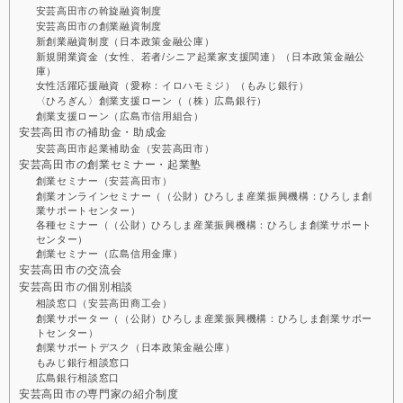
安芸高田市の斡旋融資制度
安芸高田市の創業融資制度
新創業融資制度（日本政策金融公庫）
新規開業資金（女性、若者/シニア起業家支援関連）（日本政策金融公
庫）
女性活躍応援融資（愛称：イロハモミジ）（もみじ銀行）
〈ひろぎん〉創業支援ローン（（株）広島銀行）
創業支援ローン（広島市信用組合）
安芸高田市の補助金・助成金
安芸高田市起業補助金（安芸高田市）
安芸高田市の創業セミナー・起業塾
創業セミナー（安芸高田市）
創業オンラインセミナー（（公財）ひろしま産業振興機構：ひろしま創
業サポートセンター）
各種セミナー（（公財）ひろしま産業振興機構：ひろしま創業サポート
センター）
創業セミナー（広島信用金庫）
安芸高田市の交流会
安芸高田市の個別相談
相談窓口（安芸高田商工会）
創業サポーター（（公財）ひろしま産業振興機構：ひろしま創業サポー
トセンター）
創業サポートデスク（日本政策金融公庫）
もみじ銀行相談窓口
広島銀行相談窓口
安芸高田市の専門家の紹介制度