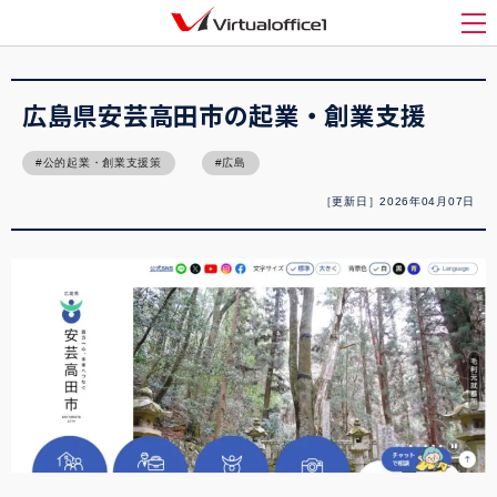
バーチャルオフィス1(Virtualoffice1)
>
起業
>
広島県安芸高田市の起業・創業支援
メ
広島県安芸高田市の起業・創業支援
公的起業・創業支援策
広島
［更新日］2026年04月07日