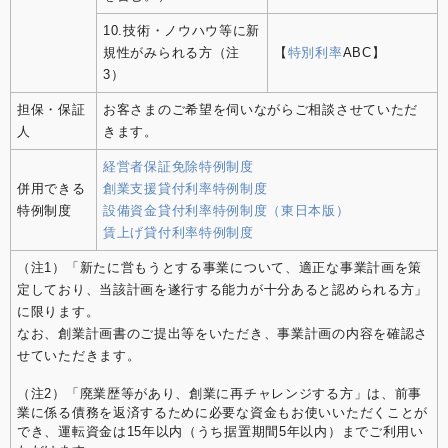
10.技術・ノウハウ等に新
規性がみられる方（注
【
特別利率
ABC】
3）
担保・保証
お客さまのご希望を伺いながらご相談させていただ
人
きます。
経営者保証免除特例制度
併用できる
創業支援貸付利率特例制度
特例制度
設備資金貸付利率特例制度（東日本版）
賃上げ貸付利率特例制度
（注1）「新たに営もうとする事業について、適正な事業計画を策
定しており、当該計画を遂行する能力が十分あると認められる方」
に限ります。
なお、創業計画書のご提出等をいただき、事業計画の内容を確認さ
せていただきます。
（注2）「廃業歴等があり、創業に再チャレンジする方」は、前事
業に係る債務を返済するために必要な資金もお使いいただくことが
でき、運転資金は15年以内（うち据置期間5年以内）までご利用い