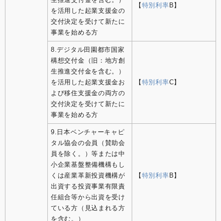
【
特別利率
B】
を活用した起業支援金の
交付決定を受けて新たに
事業を始める方
8.デジタル田園都市国家
構想交付金（旧：地方創
生推進交付金を含む。）
を活用した起業支援金お
【
特別利率
C】
よび移住支援金の両方の
交付決定を受けて新たに
事業を始める方
9.日本ベンチャーキャピ
タル協会の会員（賛助会
員を除く。）等または中
小企業基盤整備機構もし
くは産業革新投資機構が
【
特別利率
B】
出資する投資事業有限責
任組合等から出資を受け
ている方（見込まれる方
を含む。）