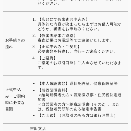
せください。
【店頭にて仮審査お申込み】
具体的な内容が決まったらまずはお借入可能か
どうか、審査をお申込みください。
【仮審査結果ご連絡】
審査結果はお電話等でご連絡いたします。
お手続きの
流れ
【正式申込み・ご契約】
必要書類を持参し、当行へご来店ください。
【ご融資】
ご指定のお取引口座にご入金させていただきま
す。
【本人確認書類】運転免許証、健康保険証等
正式申込
【所得証明資料】
＜給与所得者の方＞源泉徴収票・住民税決定通
み・ご契約
知書
時に必要な
＜自営業者の方＞納税証明書（その2）、また
は、税務署受領印のある確定申告書
書類
【ご印鑑】（お取引のある方は銀行お届印）
吉田支店