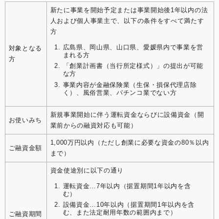
新たに事業を開始予定または事業開始後1年以内の法
人および個人事業主で、以下の条件をすべて満たす
方
広島県、岡山県、山口県、愛媛県内で事業を営
対象となる
まれる方
方
「創業計画書（当行所定様式）」の提出が可能
な方
事業内容が金融保険業（生保・損保代理店除
く）、風俗営業、パチンコ業でない方
新規事業開始に伴う運転資金ならびに設備資金（開
お使いみち
業前からの融資対応も可能）
1,000万円以内（ただし創業に必要な資金の80％以内
ご融資金額
まで）
資金使途別に以下の通り
運転資金…7年以内（据置期間1年以内を含
む）
設備資金…10年以内（据置期間1年以内を含
む、また法定耐用年数の範囲内まで）
ご融資期間