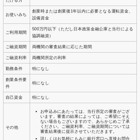
だける方
創業時または創業後1年以内に必要となる運転資金、
お使いみち
設備資金
500万円以下（ただし日本政策金融公庫と当行による
ご利用期間
協調融資）
ご融資期間
両機関の審査結果に応じた期間
ご融資利率
両機関所定の利率
勤務条件
特になし
創業条件要
特になし
件
自己資金
特になし
お申込みにあたっては、当行所定の審査がござ
います。審査の結果によっては、ご希望にそえ
ない場合もございますので、あらかじめご了承
ください。ご融資利率、ご融資期間については
その他
審査結果後に提示させていただきます。
詳しくはお気軽にもみじ銀行窓口へ直接お問合