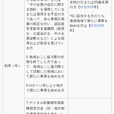
女性の方または35歳未満
「中小企業の会計に関す
の方【
特別利率
B】
る指針」を適用している
または適用する予定の方
*6に該当する方のうち、
であって、自ら事業計画
過疎地域で新たに事業を
書の策定を行い、認定経
始める方は【
特別利率
営革新等支援機関（税理
B】
士、公認会計士、中小企
業診断士など）による指
導および助言を受けてい
る方
5.地域おこし協力隊の任
期を終了した方であっ
利率（年）
て、地域おこし協力隊と
して活動した地域におい
て新たに事業を始める方
6.Uターン等により地方
で新たに事業を始める方
7.デジタル田園都市国家
構想交付金（旧：地方創
生推進交付金を含む。）