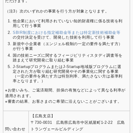
ただけます。
（注3）次のいずれかの事業を行う方が対象となります。
他企業において利用されていない知的財産権に係る技術を利
用して行う事業
SBIR制度における指定補助金等または特定新技術補助金等
の交付決定を受けて、開発した技術を利用して行う事業
新規中小企業者（エンジェル税制の一定の要件を満たす方）
が行う事業
国の技術ニーズに関するフィージビリティスタディ調査等を
踏まえて研究開発に取り組む事業
J-StartupプログラムまたはJ-Startup地域版プログラムに選
定された方が取り組む研究開発やその事業化に関する事業
（一定の要件を満たす方は特別利率、満たさない方は基準利
率となります。）
※お使いみち、ご返済期間、担保の有無などによって異なる利率が
適用されます。
※審査の結果、お客さまのご希望に沿えないことがございます。
【広島支店】
〒730-0031 広島県広島市中区紙屋町1-2-22 広島
問い合わせ
トランヴェールビルディング