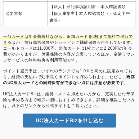
【法人】登記事項証明書＋本人確認書類
必要書類
【個人事業主】本人確認書類（＋確定申告
書等）
一般カードは年会費無料ながら、追加カードを8枚まで無料で発行で
きる
ほか、旅行傷害保険やショッピング補償保険も付帯しています。
ゴールドカードは11,000円、追加カードは1枚ごとに2,200円の年会
費がかかりますが、付帯保険の内容が充実しているほか、空港ラウン
ジサービスの無料特典も利用可能です。
ポイント還元率は、いずれのランクでも1.0％と高めに設定されてお
り、経費の支払いで効率良くポイントを貯められます。ただし、
既存
のUC法人カードとの同時保有ができない点には注意が必要です
。
UC法人カードBizは、維持コストを抑えたい方から、充実した付帯保
険を求める方まで幅広い層におすすめできます。詳細を確認したい方
は、以下のリンクから公式サイトをご覧ください。
UC法人カードBizを申し込む