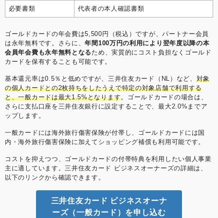
必要書類
代表者の本人確認書類
ゴールドカードの年会費は5,500円（税込）ですが、パートナー会員
は永年無料です。さらに、
年間100万円の利用により翌年度以降の本
会員年会費も永年無料となる
ため、実質的にコスト負担なくゴールド
カードを保有することも可能です。
基本還元率は0.5％と低めですが、三井住友カード（NL）など、
対象
の個人カードとの2枚持ちをしたうえで特定の対象店舗で利用する
と、一般カードは最大1.5%となります
。ゴールドカードの場合は、
さらに支払口座を三井住友銀行に設定することで、最大2.0%までア
ップします。
一般カードには海外旅行傷害保険が付帯し、ゴールドカードには国
内・海外旅行傷害保険に加えてショッピング補償も利用可能です。
コストを抑えつつ、ゴールドカードの付帯特典を利用したい個人事業
主に適しています。三井住友カード ビジネスオーナーズの詳細は、
以下のリンクから確認できます。
三井住友カード ビジネスオーナ
ーズ（一般カード）を申し込む