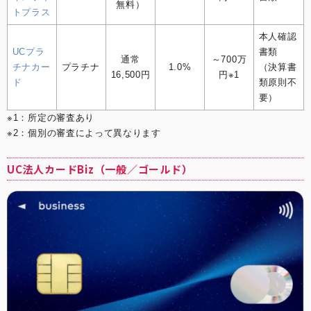
無料）
トプラス
本人確認
UCプラ
書類
通常
～700万
チナカー
プラチナ
1.0%
（決算書
16,500円
円※1
ド
類原則不
要）
※1：所定の審査あり
※2：個別の審査によって異なります
UC法人カードBiz（一般／ゴールド）