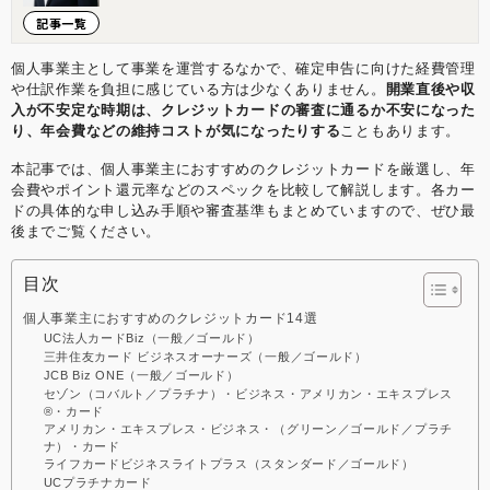
実感します。その充実感を1人でも多くの方に味わっ
記事一覧
ていただきたいと考えています。 2013年にジョイン
したナレッジソサエティでは3年で通期の黒字化を達
成。社内制度では週休4日制の正社員制度を導入する
個人事業主として事業を運営するなかで、確定申告に向けた経費管理
などの常識にとらわれない経営を目指しています。
や仕訳作業を負担に感じている方は少なくありません。
開業直後や収
【学歴】 筑波大学中退 ゴールデンゲート大学大学院
入が不安定な時期は、クレジットカードの審査に通るか不安になった
卒業(Master of Accountancy) 【メディア掲載・セミ
り、年会費などの維持コストが気になったりする
こともあります。
ナー登壇事例】 起業家にとって必要なリソースを最大
限に提供するシェアオフィス 嫌われるNG行動はこ
本記事では、個人事業主におすすめのクレジットカードを厳選し、年
れ！覚えておきたいシェアオフィスやコワーキングス
会費やポイント還元率などのスペックを比較して解説します。各カー
ペースのマナー “バーチャルオフィス” “シェアオフィ
ドの具体的な申し込み手順や審査基準もまとめていますので、ぜひ最
ス” “レンタルオフィス”どれを選んだらいいの？ 〜ナ
後までご覧ください。
レッジソサエティ久田社長に聞いてみた 複業人事戦略
会議 #2 ～週休4日制正社員！？多様な働き方が生む効
目次
果とは？～ ここでしか聞けない、創業現場のリアル
(東京都中小企業診断士協会青年部主催) 起業を目指す
個人事業主におすすめのクレジットカード14選
若者へ「週休４日制」の提案 社内勉強会レポート ス
UC法人カードBiz（一般／ゴールド）
トリートアカデミー 久田敦史 Yahoo知恵袋 法人カー
三井住友カード ビジネスオーナーズ（一般／ゴールド）
ド調査部 バーチャルオフィス1
JCB Biz ONE（一般／ゴールド）
セゾン（コバルト／プラチナ）・ビジネス・アメリカン・エキスプレス
®・カード
アメリカン・エキスプレス・ビジネス・（グリーン／ゴールド／プラチ
ナ）・カード
ライフカードビジネスライトプラス（スタンダード／ゴールド）
UCプラチナカード