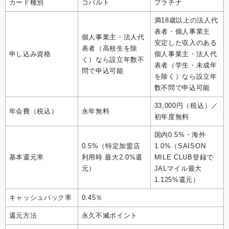
カード種別
コバルト
プラチナ
満18歳以上の法人代
表者・個人事業主
個人事業主・法人代
安定した収入のある
表者（高校生を除
申し込み資格
個人事業主・法人代
く）なら設立年数不
表者（学生・未成年
問で申込可能
を除く）なら設立年
数不問で申込可能
33,000円（税込）／
年会費（税込）
永年無料
初年度無料
国内0.5%・海外
0.5%（特定加盟店
1.0%（SAISON
基本還元率
利用時 最大2.0%還
MILE CLUB登録で
元）
JALマイル最大
1.125%還元）
キャッシュバック率
0.45％
還元方法
永久不滅ポイント