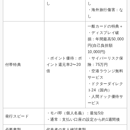
し
し
・海外旅行傷害：な
し
一般カードの特典＋
・ディスプレイ破
損：年間最高50,000
円(自己負担額
10,000円)
・ポイント優待：ポ
・サイバーリスク保
付帯特典
イント還元率2〜20
険：75万円
倍
・空港ラウンジ無料
サービス
・ドクターダイレク
ト24（国内）
・人間ドック優待サ
ービス
・モバ即（個人名義）：最短5分
発行スピード
・通常：支払い口座の設定から約1週間後
必要書類
代表者の本人確認書類