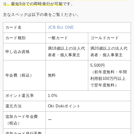
り、最短5分での即時発行が可能
です。
主なスペックは以下の表をご覧ください。
カード名
JCB Biz ONE
カード種別
一般カード
ゴールドカード
満18歳以上の法人代
満20歳以上の法人代
申し込み資格
表者・個人事業主
表者・個人事業主
5,500円
（初年度無料・年間
年会費（税込）
無料
利用額100万円以上
で翌年度無料）
ポイント還元率
1.0%
還元方法
Oki Dokiポイント
追加カード年会費
ー
（税込）
追加カード発行手数