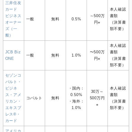
三井住友
カード
本人確認
ビジネス
～500万
書類
一般
無料
0.5%
オーナー
円※
（決算書
ズ（一
類不要）
般）
本人確認
JCB Biz
〜500万
書類
一般
無料
1.0%
ONE
円※
（決算書
類不要）
セゾンコ
バルト・
ビジネ
・国内：
本人確認
30万～
ス・アメ
0.50%
書類
コバルト
無料
500万円
リカン・
・海外：
（決算書
※
エキスプ
1.0%
類不要）
レス®・
カード
アメリカ