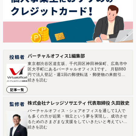
バーチャルオフィス1編集部
投稿者
東京都渋谷区道玄坂、千代田区神田神保町、広島市中
区大手町にあるバーチャルオフィス1です。 月額880
円で法人登記・週1回の郵便転送・郵便物の来館引取
ができる起業家やフリーランスのためのバーチャルオ
続きを読む
フィスを提供しています。 翌年以降の基本料金が最大
記事一覧
無料になる割引制度もございます。 ■店舗一覧 バーチ
ャルオフィス1渋谷店 東京都渋谷区道玄坂1-16-6 二葉
ビル8B バーチャルオフィス1神保町店 東京都千代田
株式会社ナレッジソサエティ 代表取締役 久田敦史
監修者
区神田神保町2-10-31 IWビル1F バーチャルオフィス1
バーチャルオフィス・シェアオフィスを通して1人で
広島店 広島県広島市中区大手町1-1-20 相生橋ビル7階
も多くの方が起業・独立という夢を実現し、成功させ
A号室 https://virtualoffice1.jp/
るためのさまざまな支援をしていきたいと考えていま
す。企業を経営していくことはつらい面もあります
続きを読む
が、その先にある充実感は自分自身が経営をしていて