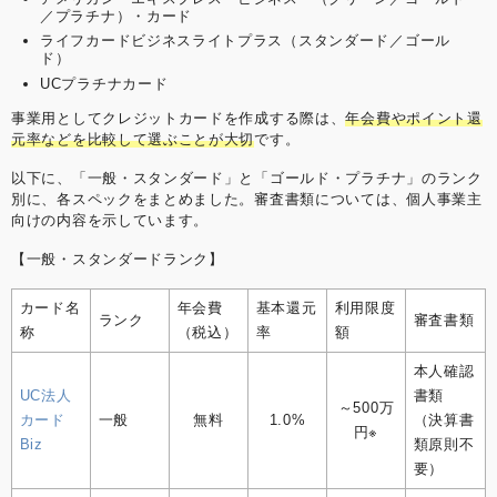
／プラチナ）・カード
ライフカードビジネスライトプラス（スタンダード／ゴール
ド）
UCプラチナカード
事業用としてクレジットカードを作成する際は、
年会費やポイント還
元率などを比較して選ぶことが大切
です。
以下に、「一般・スタンダード」と「ゴールド・プラチナ」のランク
別に、各スペックをまとめました。審査書類については、個人事業主
向けの内容を示しています。
【一般・スタンダードランク】
カード名
年会費
基本還元
利用限度
ランク
審査書類
称
（税込）
率
額
本人確認
UC法人
書類
～500万
カード
一般
無料
1.0%
（決算書
円※
Biz
類原則不
要）