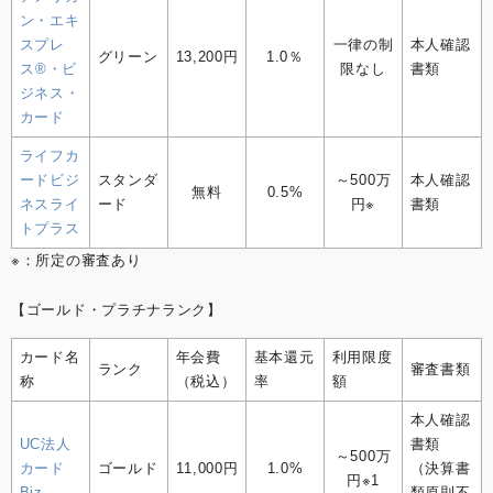
ン・エキ
スプレ
一律の制
本人確認
グリーン
13,200円
1.0％
ス⁠®・ビ
限なし
書類
ジネス・
カード
ライフカ
ードビジ
スタンダ
～500万
本人確認
無料
0.5%
ネスライ
ード
円※
書類
トプラス
※：所定の審査あり
【ゴールド・プラチナランク】
カード名
年会費
基本還元
利用限度
ランク
審査書類
称
（税込）
率
額
本人確認
UC法人
書類
～500万
カード
ゴールド
11,000円
1.0%
（決算書
円※1
Biz
類原則不