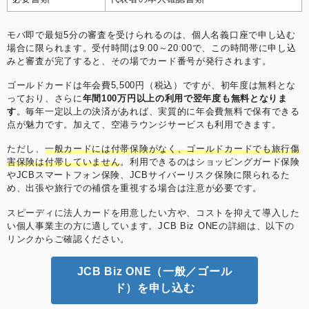
モバ即で最短5分の審査を受けられるのは、個人名義口座で申し込む
場合に限られます。受付時間は9ː00～20ː00で、この時間帯に申し込
みと審査が完了すると、その場でカード番号が発行されます。
ゴールドカードは年会費5,500円（税込）ですが、初年度は無料とな
っており、さらに
年間100万円以上の利用で翌年度も無料となりま
す
。毎年一定以上の決済があれば、実質的に年会費無料で保有できる
点が魅力です。加えて、空港ラウンジサービスも利用できます。
ただし、
一般カードには付帯保険がなく、ゴールドカードでも旅行傷
害保険は付帯していません
。利用できるのはショッピングガード保険
やJCBスマートフォン保険、JCBサイバーリスク保険に限られるた
め、出張や旅行での補償を重視する場合は注意が必要です。
スピーディに法人カードを用意したい方や、コストを抑えて導入した
い個人事業主の方に適しています。JCB Biz ONEの詳細は、以下の
リンクからご確認ください。
JCB Biz ONE（一般／ゴール
ド）を申し込む