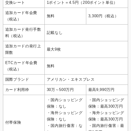
交換レート
1ポイント＝4.5円（200ポイント単位）
追加カード年会費
無料
3,300円（税込）
（税込）
追加カード発行手数
記載なし
料（税込）
追加カードの発行上
最大9枚
限数
ETCカード年会費
無料
（税込）
国際ブランド
アメリカン・エキスプレス
カード利用枠
30万～500万円
最高9,990万円
・国内ショッピング
・国内ショッピング
保険：なし
保険：最高300万円
・海外ショッピング
・海外ショッピング
保険：なし
保険：最高300万円
付帯保険
・国内旅行傷害：な
・国内旅行傷害：最