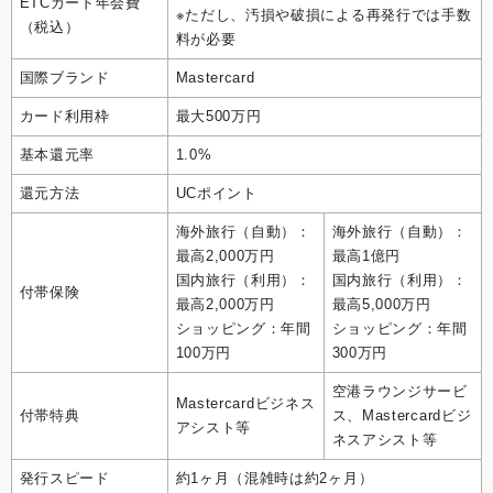
ETCカード年会費
※ただし、汚損や破損による再発行では手数
（税込）
料が必要
国際ブランド
Mastercard
カード利用枠
最大500万円
基本還元率
1.0%
還元方法
UCポイント
海外旅行（自動）：
海外旅行（自動）：
最高2,000万円
最高1億円
国内旅行（利用）：
国内旅行（利用）：
付帯保険
最高2,000万円
最高5,000万円
ショッピング：年間
ショッピング：年間
100万円
300万円
空港ラウンジサービ
Mastercardビジネス
付帯特典
ス、Mastercardビジ
アシスト等
ネスアシスト等
発行スピード
約1ヶ月（混雑時は約2ヶ月）