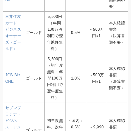
要）
三井住友
5,500円
カード
（年間
本人確認
ビジネス
100万円
～500万
書類
ゴールド
0.5%
オーナー
利用で翌
円※1
（決算書
ズ（ゴー
年以降無
類不要）
ルド）
料）
5,500円
（初年度
本人確認
無料・年
JCB Biz
～500万
書類
ゴールド
間100万
1.0%
ONE
円※1
（決算書
円利用で
類不要）
翌年度無
料）
セゾンプ
ラチナ・
ビジネ
初年度無
・国内：
本人確認
ス・アメ
料、次年
0.5%
～9,990
書類
プラチナ