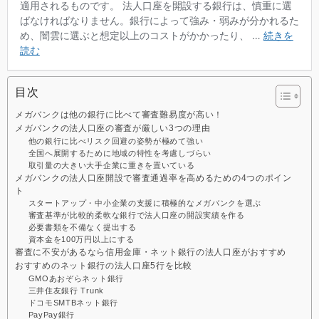
目次
メガバンクは他の銀行に比べて審査難易度が高い！
メガバンクの法人口座の審査が厳しい3つの理由
他の銀行に比べリスク回避の姿勢が極めて強い
全国へ展開するために地域の特性を考慮しづらい
取引量の大きい大手企業に重きを置いている
メガバンクの法人口座開設で審査通過率を高めるための4つのポイン
ト
スタートアップ・中小企業の支援に積極的なメガバンクを選ぶ
審査基準が比較的柔軟な銀行で法人口座の開設実績を作る
必要書類を不備なく提出する
資本金を100万円以上にする
審査に不安があるなら信用金庫・ネット銀行の法人口座がおすすめ
おすすめのネット銀行の法人口座5行を比較
GMOあおぞらネット銀行
三井住友銀行 Trunk
ドコモSMTBネット銀行
PayPay銀行