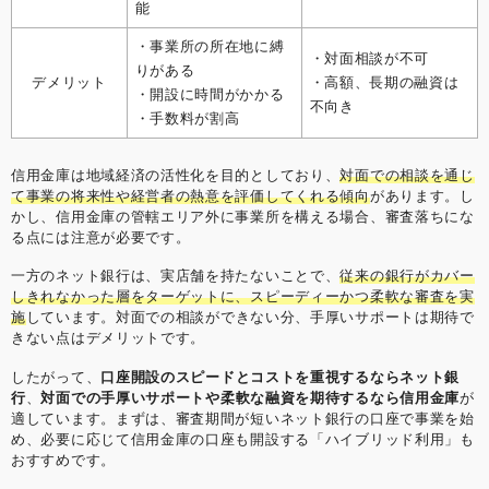
能
・事業所の所在地に縛
・対面相談が不可
りがある
デメリット
・高額、長期の融資は
・開設に時間がかかる
不向き
・手数料が割高
信用金庫は地域経済の活性化を目的としており、
対面での相談を通じ
て事業の将来性や経営者の熱意を評価してくれる傾向
があります。し
かし、信用金庫の管轄エリア外に事業所を構える場合、審査落ちにな
る点には注意が必要です。
一方のネット銀行は、実店舗を持たないことで、
従来の銀行がカバー
しきれなかった層をターゲットに、スピーディーかつ柔軟な審査を実
施
しています。対面での相談ができない分、手厚いサポートは期待で
きない点はデメリットです。
したがって、
口座開設のスピードとコストを重視するならネット銀
行
、
対面での手厚いサポートや柔軟な融資を期待するなら信用金庫
が
適しています。まずは、審査期間が短いネット銀行の口座で事業を始
め、必要に応じて信用金庫の口座も開設する「ハイブリッド利用」も
おすすめです。