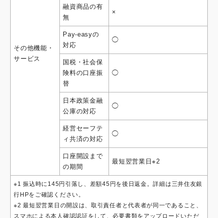
融資商品の有
×
無
Pay-easyの
◯
対応
その他機能・
サービス
国税・社会保
険料の口座振
◯
替
日本政策金融
◯
公庫の対応
経営セーフテ
◯
ィ共済の対応
口座開設まで
最短翌営業日※2
の期間
※1 振込時に145円引落し、差額45円を後日返金。詳細は三井住友銀
行HPをご確認ください。
※2 最短翌営業日の開設は、取引責任者と代表者が同一であること、
スマホによる本人確認認証をして、必要書類をアップロードいただ