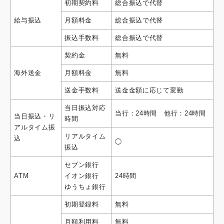
初期契約料
総合振込で代替
給与振込
月額料金
総合振込で代替
振込手数料
総合振込で代替
契約金
無料
海外送金
月額料金
無料
送金手数料
送金金額に応じて変動
当日振込対応
当行：24時間 他行：24時間
当日振込・リ
時間
アルタイム振
リアルタイム
込
◯
振込
セブン銀行
ATM
イオン銀行
24時間
ゆうちょ銀行
初期登録料
無料
月額利用料
無料