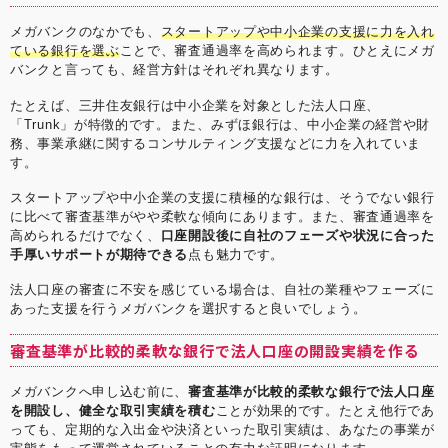
メガバンクのなかでも、
スタートアップや中小企業の支援に力を入れ
ている銀行を選ぶ
ことで、審査通過率を高められます。ひとえにメガ
バンクと言っても、経営方針はそれぞれ異なります。
たとえば、三井住友銀行は中小企業を対象とした法人口座、
「Trunk」が特徴的です。また、みずほ銀行は、中小企業の経営や財
務、事業承継に関するコンサルティング支援などに力を入れていま
す。
スタートアップや中小企業の支援に積極的な銀行は、そうでない銀行
に比べて審査基準がやや柔軟な傾向にあります。また、審査通過率を
高められるだけでなく、
口座開設後に自社のフェーズや状況に合った
手厚いサポートが期待できる
点も魅力です。
法人口座の審査に不安を感じている場合は、自社の業種やフェーズに
あった支援を行うメガバンクを選択すると良いでしょう。
審査基準が比較的柔軟な銀行で法人口座の開設実績を作る
メガバンクへ申し込む前に、
審査基準が比較的柔軟な銀行で法人口座
を開設し、健全な取引実績を積む
ことが効果的です。たとえ他行であ
っても、定期的な入出金や決済といった取引実績は、あなたの事業が