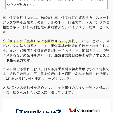
いた方が対象です。
三井住友銀行 Trunkは、株式会社三井住友銀行が運営する、スタート
アップや中小企業向けの新しい形のネット口座です。メガバンクの信
頼性とネット銀行の利便性を兼ね備えた、ハイブリッドなサービスで
す。
公式サイトに「創業直後でも開設可能」と掲載
していることから、メ
ガバンクの法人口座としては、審査基準が比較的柔軟だと考えられま
す。また、代表者と取引責任者が同一であり、本人確認をスマホで完
了させるなどの条件を満たせば、
最短翌営業日に審査が完了するスピ
ード感
も魅力です。
コスト面でも優れており、口座維持手数料や初期費用はすべて無料で
す。振込手数料は、三井住友銀行の本支店間であれば無料、他行宛で
も1件あたり145円と非常にリーズナブルです。
メガバンクの信頼性を求めつつ、ネット銀行のような手軽さと低コス
トな口座を利用したい法人に、適しています。