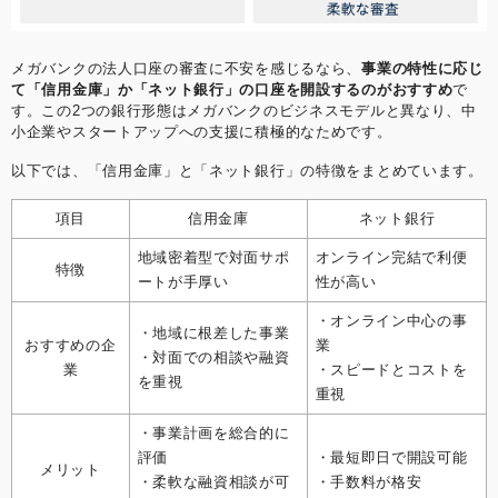
メガバンクの法人口座の審査に不安を感じるなら、
事業の特性に応じ
て「信用金庫」か「ネット銀行」の口座を開設するのがおすすめ
で
す。この2つの銀行形態はメガバンクのビジネスモデルと異なり、中
小企業やスタートアップへの支援に積極的なためです。
以下では、「信用金庫」と「ネット銀行」の特徴をまとめています。
項目
信用金庫
ネット銀行
地域密着型で対面サポ
オンライン完結で利便
特徴
ートが手厚い
性が高い
・オンライン中心の事
・地域に根差した事業
おすすめの企
業
・対面での相談や融資
業
・スピードとコストを
を重視
重視
・事業計画を総合的に
評価
・最短即日で開設可能
メリット
・柔軟な融資相談が可
・手数料が格安