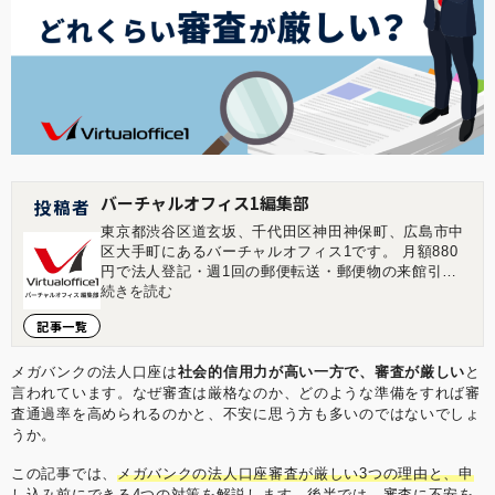
バーチャルオフィス1編集部
投稿者
東京都渋谷区道玄坂、千代田区神田神保町、広島市中
区大手町にあるバーチャルオフィス1です。 月額880
円で法人登記・週1回の郵便転送・郵便物の来館引取
ができる起業家やフリーランスのためのバーチャルオ
続きを読む
フィスを提供しています。 翌年以降の基本料金が最大
記事一覧
無料になる割引制度もございます。 ■店舗一覧 バーチ
ャルオフィス1渋谷店 東京都渋谷区道玄坂1-16-6 二葉
ビル8B バーチャルオフィス1神保町店 東京都千代田
メガバンクの法人口座は
社会的信用力が高い一方で、審査が厳しい
と
区神田神保町2-10-31 IWビル1F バーチャルオフィス1
言われています。なぜ審査は厳格なのか、どのような準備をすれば審
広島店 広島県広島市中区大手町1-1-20 相生橋ビル7階
査通過率を高められるのかと、不安に思う方も多いのではないでしょ
A号室 https://virtualoffice1.jp/
うか。
この記事では、
メガバンクの法人口座審査が厳しい3つの理由と、申
し込み前にできる4つの対策を解説
します。後半では、審査に不安を