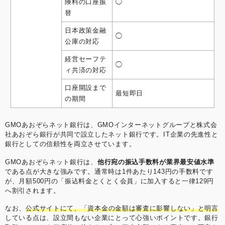
険料の口座振
◯
替
日本政策金融
◯
公庫の対応
経営セーフテ
◯
ィ共済の対応
口座開設まで
最短即日
の期間
GMOあおぞらネット銀行は、GMOインターネットグループと株式会
社あおぞら銀行が共同で設立したネット銀行です。IT企業の先進性と
銀行としての信頼性を両立させています。
GMOあおぞらネット銀行は、
他行宛の振込手数料が業界最安値水準
である点が大きな強みです。通常時は1件あたり143円の手数料です
が、月額500円の「振込料金とくとく会員」に加入すると一律129円
へ割引されます。
なお、
公式サイトにて、「資本金の金額は審査に影響しない」と明言
している点は、設立間もない企業にとって心強いポイントです。銀行