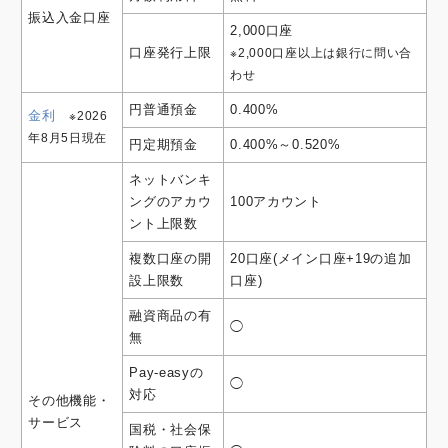
振込入金口座
2,000口座
口座発行上限
※2,000口座以上は銀行に問い合
わせ
円普通預金
0.400%
金利
※2026
年8月5日現在
円定期預金
0.400%～0.520%
ネットバンキ
ングのアカウ
100アカウント
ント上限数
複数口座の開
20口座(メイン口座+19の追加
設上限数
口座)
融資商品の有
◯
無
Pay-easyの
◯
対応
その他機能・
サービス
国税・社会保