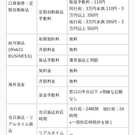
取扱手数料：110円
口座振替・定
同行宛：3万円未満 110円・3
額自動振込
定額自動振込
万円以上 330円
手数料
他行宛：3万円未満 385円・3
万円以上 550円
初期契約料
無料
給与振込
(Web21
月額料金
無料
BUSINESS)
振込手数料
通常振込と同額
契約金
無料
月額料金
無料
海外送金
窓口の半分以下 ※明確な記載
送金手数料
なし
当行宛：24時間 他行宛：24
当日振込対応
時間
当日振込・リ
時間
※一部対応時間外を除く
アルタイム振
込
リアルタイム