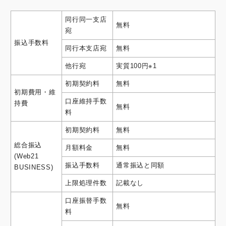
同行同一支店
無料
宛
振込手数料
同行本支店宛
無料
他行宛
実質100円※1
初期契約料
無料
初期費用・維
口座維持手数
持費
無料
料
初期契約料
無料
総合振込
月額料金
無料
(Web21
振込手数料
通常振込と同額
BUSINESS)
上限処理件数
記載なし
口座振替手数
無料
料