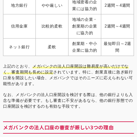
地域密着の企
地方銀行
やや厳しい
2週間～4週間
業には協力的
地域の企業・
信用金庫
比較的柔軟
創業期の企業
2週間～4週間
に協力的
創業期・中小
最短即日～2週
ネット銀行
柔軟
企業に協力的
間
上記のとおり、
メガバンクの法人口座開設は難易度が高いだけでな
く、審査期間も長めに設定
されています。特に、創業直後に急ぎ銀行
口座を開設したい場合、メガバンクではそのニーズに応えられない可
能性があります。
なお、メガバンクの法人口座開設を検討する際は、他の銀行よりも入
念な準備が必要です。もし審査に不安があるなら、他の銀行形態での
口座開設を検討するのも有効な手段です。
メガバンクの法人口座の審査が厳しい3つの理由