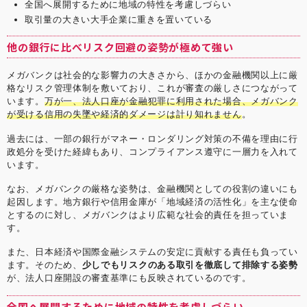
全国へ展開するために地域の特性を考慮しづらい
取引量の大きい大手企業に重きを置いている
他の銀行に比べリスク回避の姿勢が極めて強い
メガバンクは社会的な影響力の大きさから、ほかの金融機関以上に厳
格なリスク管理体制を敷いており、これが審査の厳しさにつながって
います。
万が一、法人口座が金融犯罪に利用された場合、メガバンク
が受ける信用の失墜や経済的ダメージは計り知れません
。
過去には、一部の銀行がマネー・ロンダリング対策の不備を理由に行
政処分を受けた経緯もあり、コンプライアンス遵守に一層力を入れて
います。
なお、メガバンクの厳格な姿勢は、金融機関としての役割の違いにも
起因します。地方銀行や信用金庫が「地域経済の活性化」を主な使命
とするのに対し、メガバンクはより広範な社会的責任を担っていま
す。
また、日本経済や国際金融システムの安定に貢献する責任も負ってい
ます。そのため、
少しでもリスクのある取引を徹底して排除する姿勢
が、法人口座開設の審査基準にも反映されているのです。
全国へ
展開するために地域の特性を考慮しづらい