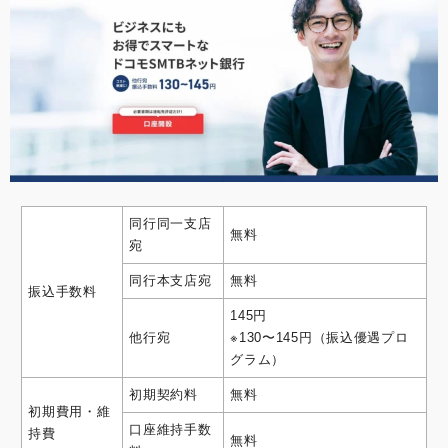
同行同一支店
無料
宛
同行本支店宛
無料
振込手数料
145円
他行宛
※130〜145円（振込優遇プロ
グラム）
初期契約料
無料
初期費用・維
口座維持手数
持費
無料