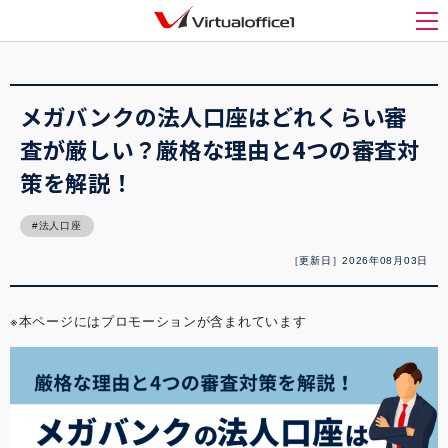
バーチャルオフィス1(Virtualoffice1)
>
起業
>
メガバンクの法人口座はどれくらい審
査が厳しい？厳格な理由と4つの審査対策を解説！
メ
メガバンクの法人口座はどれくらい審
査が厳しい？厳格な理由と4つの審査対
策を解説！
法人口座
［更新日］2026年08月03日
※本ページにはプロモーションが含まれています