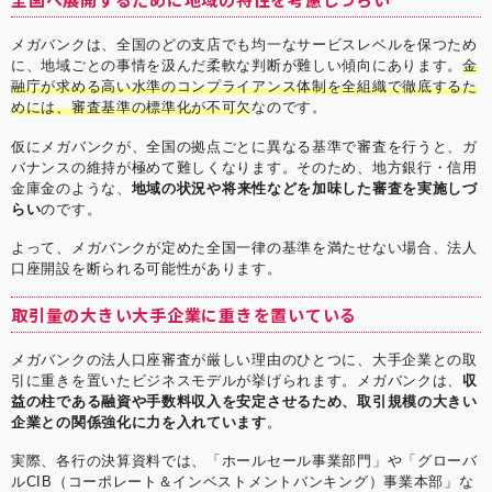
メガバンクは、全国のどの支店でも均一なサービスレベルを保つため
に、地域ごとの事情を汲んだ柔軟な判断が難しい傾向にあります。
金
融庁が求める高い水準のコンプライアンス体制を全組織で徹底するた
めには、審査基準の標準化が不可欠
なのです。
仮にメガバンクが、全国の拠点ごとに異なる基準で審査を行うと、ガ
バナンスの維持が極めて難しくなります。そのため、地方銀行・信用
金庫金のような、
地域の状況や将来性などを加味した審査を実施しづ
らい
のです。
よって、メガバンクが定めた全国一律の基準を満たせない場合、法人
口座開設を断られる可能性があります。
取引量の大きい大手企業に重きを置いている
メガバンクの法人口座審査が厳しい理由のひとつに、大手企業との取
引に重きを置いたビジネスモデルが挙げられます。メガバンクは、
収
益の柱である融資や手数料収入を安定させるため、取引規模の大きい
企業との関係強化に力を入れています
。
実際、各行の決算資料では、「ホールセール事業部門」や「グローバ
ルCIB（コーポレート＆インベストメントバンキング）事業本部」な