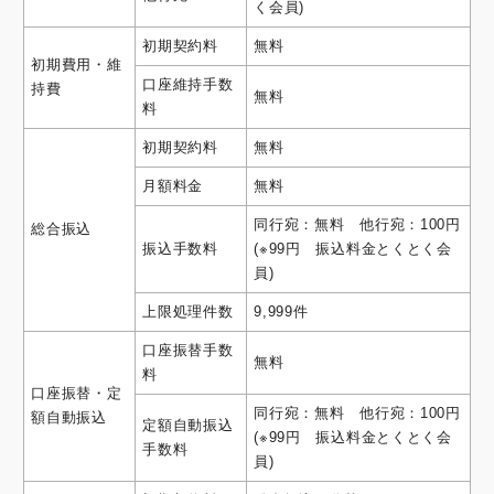
く会員)
初期契約料
無料
初期費用・維
口座維持手数
持費
無料
料
初期契約料
無料
月額料金
無料
同行宛：無料 他行宛：100円
総合振込
振込手数料
(※99円 振込料金とくとく会
員)
上限処理件数
9,999件
口座振替手数
無料
料
口座振替・定
同行宛：無料 他行宛：100円
額自動振込
定額自動振込
(※99円 振込料金とくとく会
手数料
員)