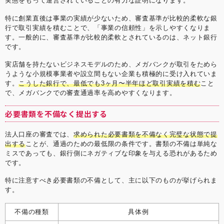
実態をもって運営されていることの有力な証明になります。
特に創業直後は事業の実績が少ないため、審査基準が比較的柔軟な銀
行で取引実績を積むことで、「事業の信頼性」を示しやすくなりま
す。一般的に、審査基準が比較的柔軟とされているのは、ネット銀行
です。
実店舗を持たないビジネスモデルのため、メガバンクが取引をためら
うような小規模事業者や設立間もない企業も積極的に受け入れていま
す。
こうした銀行で、最低でも3ヶ月〜半年ほど取引実績を積む
こと
で、メガバンクでの審査通過率を高めやすくなります。
必要書類を不備なく提出する
法人口座の審査では、
求められた必要書類を不備なく完璧な状態で提
出する
ことが、通過のための最低限の条件です。書類の不備は単純な
ミスであっても、銀行側にネガティブな印象を与える恐れがあるため
です。
特に注意すべき必要書類の不備として、主に以下のものが挙げられま
す。
不備の種類
具体例