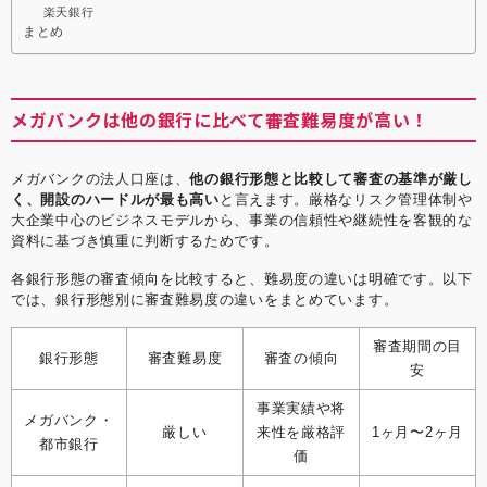
楽天銀行
まとめ
メガバンクは他の銀行に比べて審査難易度が高い！
メガバンクの法人口座は、
他の銀行形態と比較して審査の基準が厳し
く、開設のハードルが最も高い
と言えます。厳格なリスク管理体制や
大企業中心のビジネスモデルから、事業の信頼性や継続性を客観的な
資料に基づき慎重に判断するためです。
各銀行形態の審査傾向を比較すると、難易度の違いは明確です。以下
では、銀行形態別に審査難易度の違いをまとめています。
審査期間の目
銀行形態
審査難易度
審査の傾向
安
事業実績や将
メガバンク・
厳しい
来性を厳格評
1ヶ月〜2ヶ月
都市銀行
価