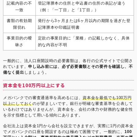
記載内容の不
登記簿謄本の住所と申込書の住所の表記が違う
一致
（例：「一丁目」と「1丁目」）
書類の有効期
発行から3ヶ月または6ヶ月以内の期限を過ぎた登
限切れ
記簿謄本や印鑑証明書
事業目的の曖
定款の事業目的に「業種」の記載しかなく、具体
昧さ
的な内容が不明
一般的に、法人口座開設時の必要書類は、各行の公式サイトで公開さ
れています。
申し込み前には、必ず必要書類とその要件を確認し、不
備なく提出
しましょう。
資本金を100万円以上にする
メガバンクでの審査通過率を高めるには、
資本金を最低でも100万円
以上にしておく
のが望ましいです。銀行が明確な審査基準を公表して
いるわけではありませんが、資本金を、会社の体力や財務的な健全性
を示す指標として用いる傾向にあります。
会社法上は資本金1円から会社を設立できますが、実際に1円の資本金
でメガバンクの口座を開設するのは極めて困難です。一般的に、
100