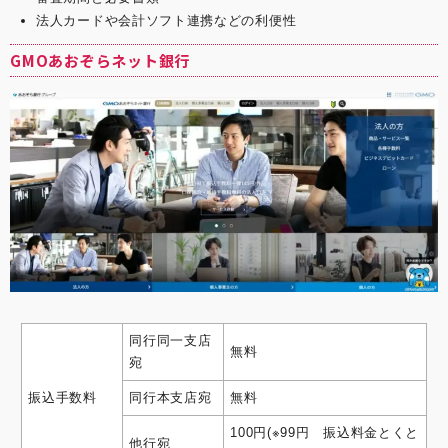
法人カードや会計ソフト連携などの利便性
GMOあおぞらネット銀行
同行同一支店
無料
宛
振込手数料
同行本支店宛
無料
100円(※99円 振込料金とくと
他行宛