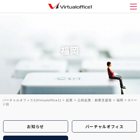
メ
福岡
バーチャルオフィス1(Virtualoffice1)
>
起業
>
公的起業・創業支援策
>
福岡
>
3ペー
ジ目
お知らせ
バーチャルオフィス