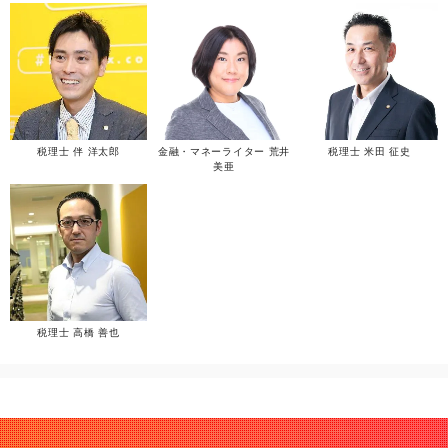
税理士 伴 洋太郎
金融・マネーライター 荒井
税理士 米田 征史
美亜
税理士 高橋 善也