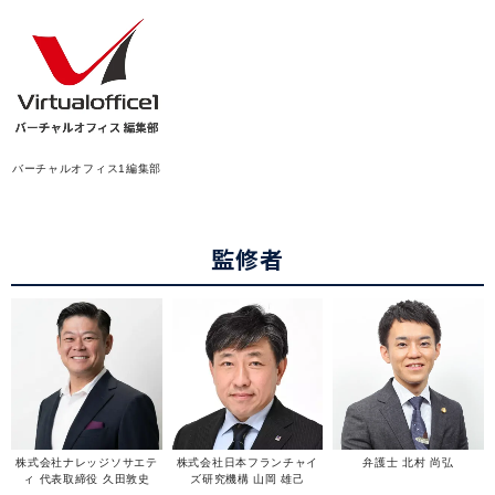
バーチャルオフィス1編集部
監修者
株式会社ナレッジソサエテ
株式会社日本フランチャイ
弁護士 北村 尚弘
ィ 代表取締役 久田敦史
ズ研究機構 山岡 雄己