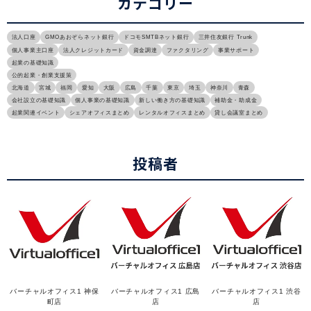
カテゴリー
法人口座
GMOあおぞらネット銀行
ドコモSMTBネット銀行
三井住友銀行 Trunk
個人事業主口座
法人クレジットカード
資金調達
ファクタリング
事業サポート
起業の基礎知識
公的起業・創業支援策
北海道
宮城
福岡
愛知
大阪
広島
千葉
東京
埼玉
神奈川
青森
会社設立の基礎知識
個人事業の基礎知識
新しい働き方の基礎知識
補助金・助成金
起業関連イベント
シェアオフィスまとめ
レンタルオフィスまとめ
貸し会議室まとめ
投稿者
バーチャルオフィス1 神保
バーチャルオフィス1 広島
バーチャルオフィス1 渋谷
町店
店
店