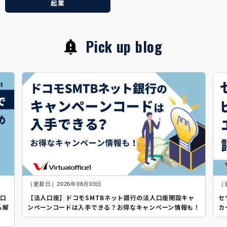
起業
Pick up blog
［更新日］2026年08月03日
［
人口
【法人口座】ドコモSMTBネット銀行の法人口座開設キャ
セ
も解
ンペーンコードは入手できる？お得なキャンペーン情報も！
カ