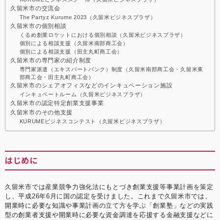
久留米市の交流会
The Partyz Kurume 2023（久留米ビジネスプラザ）
久留米市の個別相談
くるめ創業ロケットにおける個別相談（久留米ビジネスプラザ）
個別による相談支援（久留米南部商工会）
個別による相談支援（田主丸町商工会）
久留米市の専門家の紹介制度
専門家派遣（エキスパートバンク）制度（久留米南部商工会・久留米東
部商工会・田主丸町商工会）
久留米市のシェアオフィスなどのインキュベーション施設
インキュベートルーム（久留米ビジネスプラザ）
久留米市の認定特定創業支援事業
久留米市のその他支援
KURUMEビジネスコンテスト（久留米ビジネスプラザ）
はじめに
久留米市では産業競争力強化法にもとづき創業支援等事業計画を策定
し、平成26年6月に国の認定を受けました。これまで久留米市では、
開業時に必要な知識や事業計画の立て方を学ぶ「創業塾」などの実践
型の創業者支援や開業時に必要な資金調達を応援する金融支援などに