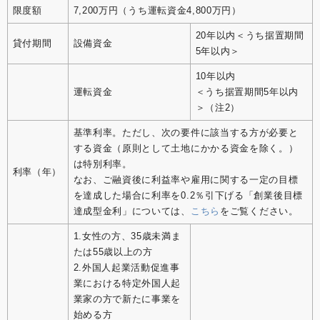
限度額
7,200万円（うち運転資金4,800万円）
20年以内＜うち据置期間
貸付期間
設備資金
5年以内＞
10年以内
運転資金
＜うち据置期間5年以内
＞（注2）
基準利率。ただし、次の要件に該当する方が必要と
する資金（原則として土地にかかる資金を除く。）
は特別利率。
利率（年）
なお、ご融資後に利益率や雇用に関する一定の目標
を達成した場合に利率を0.2％引下げる「創業後目標
達成型金利」については、
こちら
をご覧ください。
1.女性の方、35歳未満ま
たは55歳以上の方
2.外国人起業活動促進事
業における特定外国人起
業家の方で新たに事業を
始める方