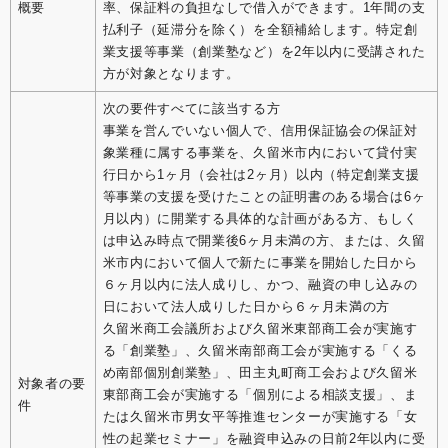
概要
率、保証料の負担なしで借入ができます。1年間の支
払利子（延滞分を除く）を全額補給します。特定創
業支援等事業（創業塾など）を2年以内に受講された
方が対象となります。
次の要件すべてに該当する方
事業を営んでいない個人で、信用保証協会の保証対
象業種に属する事業を、久留米市内において貸付実
行日から1ヶ月（会社は2ヶ月）以内（特定創業支援
等事業の支援を受けたことの証明書のある場合は6ヶ
月以内）に開業する具体的な計画がある方、もしく
は申込み時点で開業後6ヶ月未満の方、または、久留
米市内において個人で新たに事業を開始した日から
６ヶ月以内に法人成りし、かつ、融資の申し込みの
日において法人成りした日から６ヶ月未満の方
久留米商工会議所および久留米東部商工会が実施す
る「創業塾」、久留米南部商工会が実施する「くる
め南部個別創業塾」、田主丸町商工会および久留米
対象者の要
東部商工会が実施する「個別による相談支援」、ま
件
たは久留米市男女平等推進センターが実施する「女
性の起業セミナー」を融資申込みの日前2年以内に受