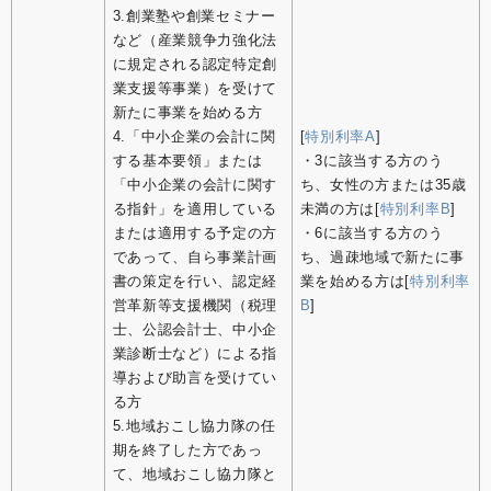
3.創業塾や創業セミナー
など（産業競争力強化法
に規定される認定特定創
業支援等事業）を受けて
新たに事業を始める方
4.「中小企業の会計に関
[
特別利率A
]
する基本要領」または
・3に該当する方のう
「中小企業の会計に関す
ち、女性の方または35歳
る指針」を適用している
未満の方は[
特別利率B
]
または適用する予定の方
・6に該当する方のう
であって、自ら事業計画
ち、過疎地域で新たに事
書の策定を行い、認定経
業を始める方は[
特別利率
営革新等支援機関（税理
B
]
士、公認会計士、中小企
業診断士など）による指
導および助言を受けてい
る方
5.地域おこし協力隊の任
期を終了した方であっ
て、地域おこし協力隊と