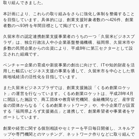
取り組んできました。
本計画により、これらの取り組みをさらに強化し体制を整備すること
を目指しています。具体的には、創業支援対象者数のべ426件、創業
者数のべ93件を年間目標として掲げています。
久留米市の認定連携創業支援事業者のうちの一つ「久留米ビジネスプ
ラザ」は、独立行政法人中小企業基盤整備機構、福岡県、久留米市や
多数の民間企業からの出資により、平成8年に第三セクターとして設
立された組織です。
ベンチャー企業の育成や新規事業の創出に向けて、ITや知的財産を活
用した幅広いビジネス支援の事業を通して、久留米市を中心とした県
南地域経済の活性化を目指しています。
また久留米ビジネスプラザでは、創業支援施設「くるめ創業ロケッ
ト」の運営を行なっています。くるめ創業ロケットは、平成28年4月
に開設した施設で、商工団体や教育研究機関、金融機関など、産学官
金の団体からなる「くるめ創業ネットワーク」や、中小企業庁が設置
する「福岡県よろず支援拠点」と連携して、創業希望者や事業者をサ
ポートしています。
創業や経営に関する個別相談やセミナーを平日毎日開催し、スキルア
ップや専門機関とのマッチング、ネットワーク作りなどに取り組んで