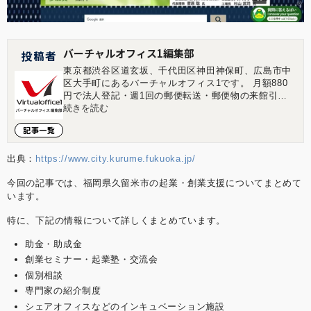
バーチャルオフィス1編集部
投稿者
東京都渋谷区道玄坂、千代田区神田神保町、広島市中
区大手町にあるバーチャルオフィス1です。 月額880
円で法人登記・週1回の郵便転送・郵便物の来館引取
ができる起業家やフリーランスのためのバーチャルオ
続きを読む
フィスを提供しています。 翌年以降の基本料金が最大
記事一覧
無料になる割引制度もございます。 ■店舗一覧 バーチ
ャルオフィス1渋谷店 東京都渋谷区道玄坂1-16-6 二葉
ビル8B バーチャルオフィス1神保町店 東京都千代田
出典：
https://www.city.kurume.fukuoka.jp/
区神田神保町2-10-31 IWビル1F バーチャルオフィス1
今回の記事では、福岡県久留米市の起業・創業支援についてまとめて
広島店 広島県広島市中区大手町1-1-20 相生橋ビル7階
A号室 https://virtualoffice1.jp/
います。
特に、下記の情報について詳しくまとめています。
助金・助成金
創業セミナー・起業塾・交流会
個別相談
専門家の紹介制度
シェアオフィスなどのインキュベーション施設