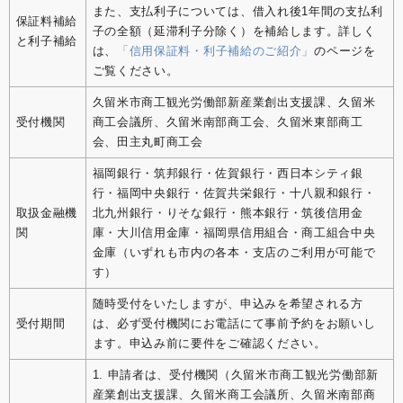
また、支払利子については、借入れ後1年間の支払利
保証料補給
子の全額（延滞利子分除く）を補給します。詳しく
と利子補給
は、
「信用保証料・利子補給のご紹介」
のページを
ご覧ください。
久留米市商工観光労働部新産業創出支援課、久留米
受付機関
商工会議所、久留米南部商工会、久留米東部商工
会、田主丸町商工会
福岡銀行・筑邦銀行・佐賀銀行・西日本シティ銀
行・福岡中央銀行・佐賀共栄銀行・十八親和銀行・
取扱金融機
北九州銀行・りそな銀行・熊本銀行・筑後信用金
関
庫・大川信用金庫・福岡県信用組合・商工組合中央
金庫（いずれも市内の各本・支店のご利用が可能で
す）
随時受付をいたしますが、申込みを希望される方
受付期間
は、必ず受付機関にお電話にて事前予約をお願いし
ます。申込み前に要件をご確認ください。
1. 申請者は、受付機関（久留米市商工観光労働部新
産業創出支援課、久留米商工会議所、久留米南部商