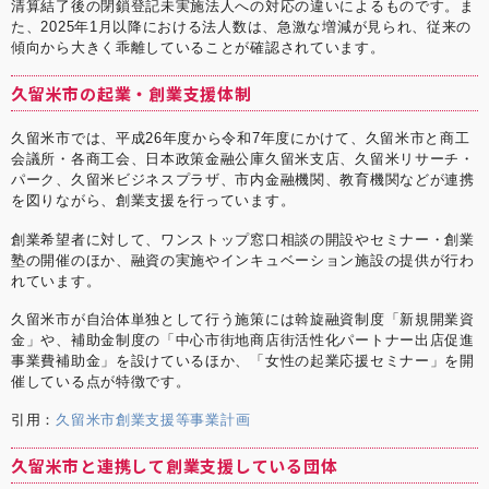
清算結了後の閉鎖登記未実施法人への対応の違いによるものです。ま
た、2025年1月以降における法人数は、急激な増減が見られ、従来の
傾向から大きく乖離していることが確認されています。
久留米市の起業・創業支援体制
久留米市では、平成26年度から令和7年度にかけて、久留米市と商工
会議所・各商工会、日本政策金融公庫久留米支店、久留米リサーチ・
パーク、久留米ビジネスプラザ、市内金融機関、教育機関などが連携
を図りながら、創業支援を行っています。
創業希望者に対して、ワンストップ窓口相談の開設やセミナー・創業
塾の開催のほか、融資の実施やインキュベーション施設の提供が行わ
れています。
久留米市が自治体単独として行う施策には斡旋融資制度「新規開業資
金」や、補助金制度の「中心市街地商店街活性化パートナー出店促進
事業費補助金」を設けているほか、「女性の起業応援セミナー」を開
催している点が特徴です。
引用：
久留米市創業支援等事業計画
久留米市と連携して創業支援している団体