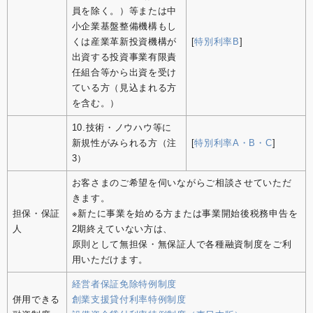
員を除く。）等または中
小企業基盤整備機構もし
くは産業革新投資機構が
[
特別利率B
]
出資する投資事業有限責
任組合等から出資を受け
ている方（見込まれる方
を含む。）
10.技術・ノウハウ等に
新規性がみられる方（注
[
特別利率A・B・C
]
3）
お客さまのご希望を伺いながらご相談させていただ
きます。
担保・保証
※新たに事業を始める方または事業開始後税務申告を
人
2期終えていない方は、
原則として無担保・無保証人で各種融資制度をご利
用いただけます。
経営者保証免除特例制度
併用できる
創業支援貸付利率特例制度