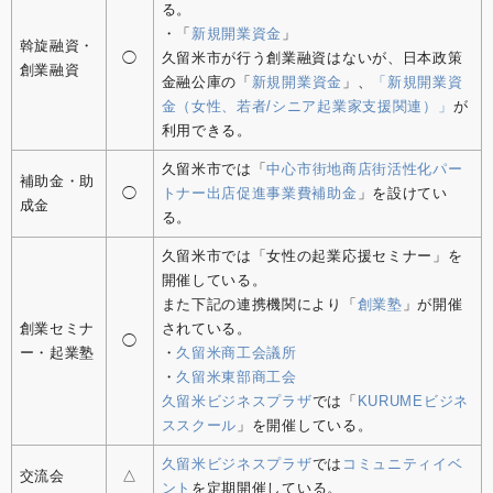
る。
・「
新規開業資金
」
斡旋融資・
◯
久留米市が行う創業融資はないが、日本政策
創業融資
金融公庫の「
新規開業資金
」、
「新規開業資
金（女性、若者/シニア起業家支援関連）」
が
利用できる。
久留米市では「
中心市街地商店街活性化パー
補助金・助
◯
トナー出店促進事業費補助金
」を設けてい
成金
る。
久留米市では「女性の起業応援セミナー」を
開催している。
また下記の連携機関により「
創業塾
」が開催
創業セミナ
されている。
◯
ー・起業塾
・
久留米商工会議所
・
久留米東部商工会
久留米ビジネスプラザ
では「
KURUMEビジネ
ススクール
」を開催している。
久留米ビジネスプラザ
では
コミュニティイベ
交流会
△
ント
を定期開催している。