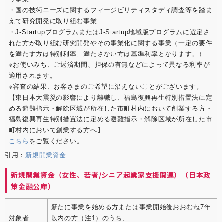
・国の技術ニーズに関するフィージビリティスタディ調査等を踏ま
えて研究開発に取り組む事業
・J-StartupプログラムまたはJ-Startup地域版プログラムに選定さ
れた方が取り組む研究開発やその事業化に関する事業（一定の要件
を満たす方は特別利率、満たさない方は基準利率となります。）
※お使いみち、ご返済期間、担保の有無などによって異なる利率が
適用されます。
※審査の結果、お客さまのご希望に沿えないことがございます。
【東日本大震災の影響により離職し、福島復興再生特別措置法に定
める避難指示・解除区域が所在した市町村内において創業する方・
福島復興再生特別措置法に定める避難指示・解除区域が所在した市
町村内において創業する方へ】
こちら
をご覧ください。
引用：
新規開業資金
新規開業資金（女性、若者/シニア起業家支援関連）（日本政
策金融公庫）
新たに事業を始める方または事業開始後おおむね7年
対象者
以内の方（注1）のうち、