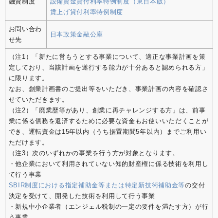
融資制度
設備資金貸付利率特例制度（東日本版）
賃上げ貸付利率特例制度
お問い合わ
日本政策金融公庫
せ先
（注1）「新たに営もうとする事業について、適正な事業計画を策
定しており、当該計画を遂行する能力が十分あると認められる方」
に限ります。
なお、創業計画書のご提出等をいただき、事業計画の内容を確認さ
せていただきます。
（注2）「廃業歴等があり、創業に再チャレンジする方」は、前事
業に係る債務を返済するために必要な資金もお使いいただくことが
でき、運転資金は15年以内（うち据置期間5年以内）までご利用い
ただけます。
（注3）次のいずれかの事業を行う方が対象となります。
・他企業において利用されていない知的財産権に係る技術を利用し
て行う事業
SBIR制度における指定補助金等または特定新技術補助金等
の交付
決定を受けて、開発した技術を利用して行う事業
・新規中小企業者（エンジェル税制の一定の要件を満たす方）が行
う事業