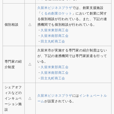
久留米ビジネスプラザ
では、創業支援施設
「
くるめ創業ロケット
」において創業に関す
る個別相談が行われている。また、下記の連
個別相談
△
携機関でも個別相談が行われている。
・
久留米東部商工会
・
久留米南部商工会
・
田主丸町商工会
久留米市が実施する専門家の紹介制度はない
が、下記の連携機関では専門家派遣を行って
専門家の紹
いる。
△
介制度
・
久留米東部商工会
・
久留米南部商工会
・
田主丸町商工会
シェアオフ
ィスなどの
久留米ビジネスプラザ
には
インキュベートル
インキュベ
△
ーム
が設置されている。
ーション施
設