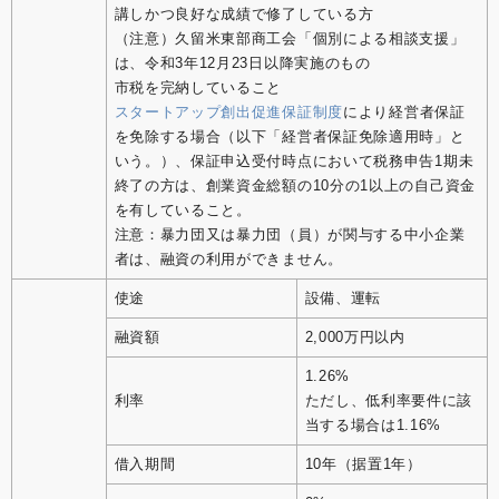
講しかつ良好な成績で修了している方
（注意）久留米東部商工会「個別による相談支援」
は、令和3年12月23日以降実施のもの
市税を完納していること
スタートアップ創出促進保証制度
により経営者保証
を免除する場合（以下「経営者保証免除適用時」と
いう。）、保証申込受付時点において税務申告1期未
終了の方は、創業資金総額の10分の1以上の自己資金
を有していること。
注意：暴力団又は暴力団（員）が関与する中小企業
者は、融資の利用ができません。
使途
設備、運転
融資額
2,000万円以内
1.26%
利率
ただし、低利率要件に該
当する場合は1.16%
借入期間
10年（据置1年）