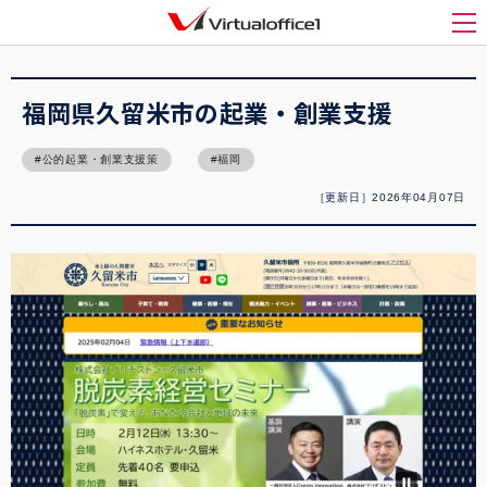
バーチャルオフィス1(Virtualoffice1)
>
起業
>
福岡県久留米市の起業・創業支援
メ
福岡県久留米市の起業・創業支援
公的起業・創業支援策
福岡
［更新日］2026年04月07日