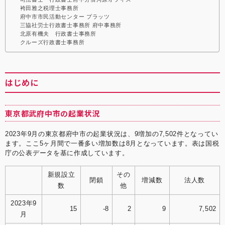
袴田雅之税理士事務所
府中市市民活動センター プラッツ
三協社労士行政書士事務所 府中事務所
北原有機夫 行政書士事務所
クルーズ行政書士事務所
はじめに
東京都武府中市の起業状況
2023年9月の東京都府中市の起業状況は、9増加の7,502件となってい
ます。ここ5ヶ月間で一番多い増加数は8月となっています。表は国税
庁の公表データを基に作成しています。
新規設立
その
閉鎖
増減数
法人数
数
他
2023年9
15
-8
2
9
7,502
月