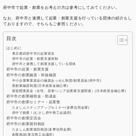
府中市で起業・創業をお考えの方は参考にしてみてください。
なお、府中市と連携して起業・創業支援を行っている団体の紹介もし
ておりますので、そちらもご参照ください。
目次
はじめに
東京都武府中市の起業状況
府中市の起業・創業支援体制
府中市と連携して創業支援している団体
府中市の起業・創業支援
府中市の創業融資・斡旋融資
中小企業事業資金の融資あっせん制度/創業資金(府中市)
新創業融資制度(日本政策金融公庫)
新規開業資金（女性、若者/シニア起業家支援関連）(日本政策金融公庫)
府中市の創業補助金・助成金
府中市の創業セミナー・起業塾
たましんステップアップセミナー(多摩信用金庫)
府中で創業！(むさし府中商工会議所)
府中市の創業交流会
府中市の創業個別相談
たましん創業個別相談(多摩信用金庫)
創業相談(東京商工会議所)