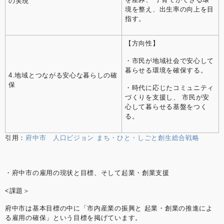
の実現
境を整え、出生率の向上を目
指す。
【方向性】
・市民が地域社会で安心して
暮らせる環境を確保する。
4.地域とつながる安⼼な暮らしの確
保
・時代に応じたコミュニティ
づくりを支援し、 市民が安
心して暮らせる基盤をつく
る。
引用：
府中市 ⼈⼝ビジョン まち・ひと・しごと創⽣総合戦略
・府中市の雇用の現状と目標、そして起業・創業支援
<課題＞
府中市は基本目標の中に「市内産業の振興と 起業・創業の推進によ
る雇⽤の確保」という目標を掲げています。