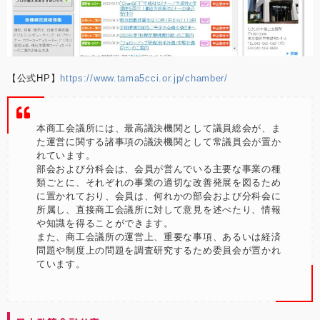
【公式HP】
https://www.tama5cci.or.jp/chamber/
本商工会議所には、最高議決機関として議員総会が、ま
た運営に関する諸事項の議決機関として常議員会が置か
れています。
部会および分科会は、会員が営んでいる主要な事業の種
類ごとに、それぞれの事業の適切な改善発展を図るため
に置かれており、会員は、何れかの部会および分科会に
所属し、直接商工会議所に対して意見を述べたり、情報
や知識を得ることができます。
また、商工会議所の運営上、重要な事項、あるいは経済
問題や制度上の問題を調査研究するため委員会が置かれ
ています。