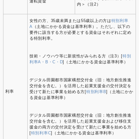
運転資金
内＞（注2）
女性の方、35歳未満または55歳以上の方は
特別利率
A
（土地にかかる資金は基準利率）。ただし、以下の
要件に該当する方が必要とする資金はそれぞれに定め
る特別利率。
技術・ノウハウ等に新規性がみられる方（注3）[
特別
利率A・B・C・D
]（土地にかかる資金は基準利率）
デジタル田園都市国家構想交付金（旧：地方創生推進
交付金を含む。）を活用した起業支援金の交付決定を
利率
受けて新たに事業を始める方[
特別利率B
]（土地にかか
る資金は基準利率）
デジタル田園都市国家構想交付金（旧：地方創生推進
交付金を含む。）を活用した起業支援金および移住支
援金の両方の交付決定を受けて新たに事業を始める方
[
特別利率C
]（土地にかかる資金は基準利率）