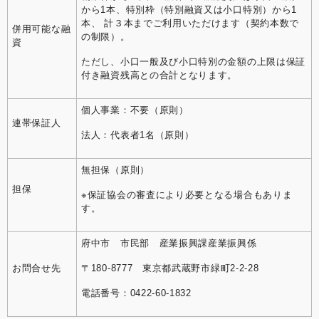
から1本、特別枠（特別融資又は小口特別）から1
本、 計３本までご利用いただけます（契約本数で
併用可能な融
の制限）。
資
ただし、小口一般及び小口特別の金額の上限は保証
付き融資残高との合計となります。
個人事業：不要（原則）
連帯保証人
法人：代表者1名（原則）
無担保（原則）
担保
※保証協会の審査により必要となる場合もありま
す。
府中市 市民部 産業振興課産業振興係
お問合せ先
〒180-8777 東京都武蔵野市緑町2-2-28
電話番号：0422-60-1832