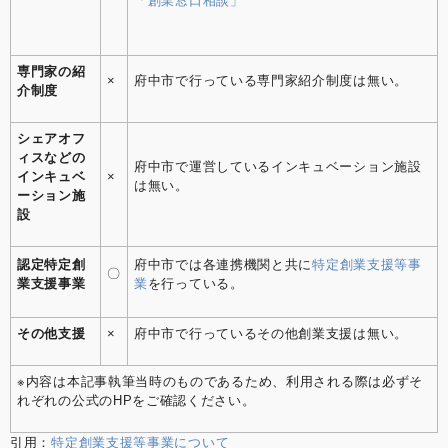
「創業窓口相談」
専門家の紹
×
府中市で行っている専門家紹介制度は無い。
介制度
シェアオフ
ィスなどの
府中市で運営しているインキュベーション施設
インキュベ
×
は無い。
ーション施
設
認定特定創
府中市では各連携機関と共に
特定創業支援等事
〇
業支援事業
業
を行っている。
その他支援
×
府中市で行っているその他創業支援は無い。
※内容は本記事執筆当時のものであるため、利用される際は必ずそ
れぞれの公式のHPをご確認ください。
引用：
特定創業支援等事業について