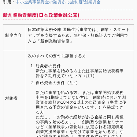
引用：
中小企業事業資金の融資あっ旋制度/創業資金
新創業融資制度(日本政策金融公庫)
日本政策金融公庫 国民生活事業では、創業・スタート
制度内容
アップを支援するため、無担保・無保証人でご利用で
きる「新創業融資制度」
次のすべての要件に該当する方
対象者の要件
新たに事業を始める方または事業開始後税務申
告を２期終えていない方（注1）
自己資金の要件（注2）
新たに事業を始める方、または事業開始後税務
申告を1期終えていない方は、創業時において創
対象者
業資金総額の10分の1以上の自己資金（事業に使
用される予定の資金をいいます。）を確認でき
る方
ただし、「お勤めの経験がある企業と同じ業種
の事業を始める方」、「創業塾や創業セミナー
など（産業競争力強化法に規定される認定特定
創業支援等事業）を受けて事業を始める方」な
どに該当する場合は、本要件を満たすものとし