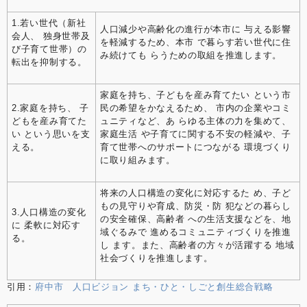
1.若い世代（新社
人口減少や高齢化の進行が本市に 与える影響
会⼈、 独⾝世帯及
を軽減するため、本市 で暮らす若い世代に住
び⼦育て世帯）の
み続けても らうための取組を推進します。
転出を抑制する。
家庭を持ち、子どもを産み育てたい という市
2.家庭を持ち、 ⼦
民の希望をかなえるため、 市内の企業やコミ
どもを産み育てた
ュニティなど、あ らゆる主体の力を集めて、
い という思いを⽀
家庭生活 や子育てに関する不安の軽減や、子
える。
育て世帯へのサポートにつながる 環境づくり
に取り組みます。
将来の人口構造の変化に対応するた め、子ど
もの見守りや育成、防災・防 犯などの暮らし
3.⼈⼝構造の変化
の安全確保、高齢者 への生活支援などを、地
に 柔軟に対応す
域ぐるみで 進めるコミュニティづくりを推進
る。
し ます。また、高齢者の方々が活躍する 地域
社会づくりを推進します。
引用：
府中市 ⼈⼝ビジョン まち・ひと・しごと創⽣総合戦略