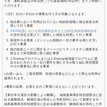
でき、運転資金は15年以内（うち据置期間2年以内）までご利用い
ただけます。
（注3）次のいずれかの事業を行う方が対象となります。
他企業において利用されていない知的財産権に係る技術を利
用して行う事業
SBIR制度における指定補助金等または特定新技術補助金等
の交付決定を受けて、開発した技術を利用して行う事業
新規中小企業者（エンジェル税制の一定の要件を満たす方）
が行う事業
国の技術ニーズに関するフィージビリティスタディ調査等を
踏まえて研究開発に取り組む事業
J-StartupプログラムまたはJ-Startup地域版プログラムに選
定された方のうち一定の要件を満たす方が取り組む研究開発
やその事業化に関する事業
※お使いみち、ご返済期間、担保の有無などによって異なる利率が
適用されます。
※審査の結果、お客さまのご希望に沿えないことがございます。
【東日本大震災の影響により離職し、福島復興再生特別措置法に定
める避難指示・解除区域が所在した市町村内において創業する方・
福島復興再生特別措置法に定める避難指示・解除区域が所在した市