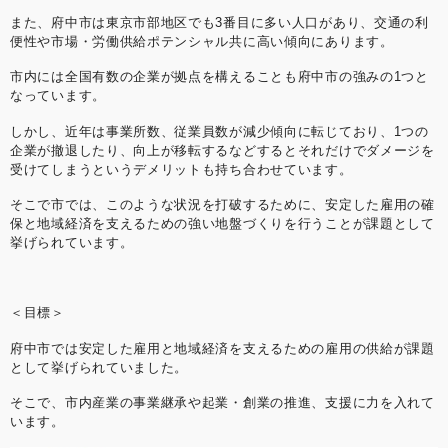
また、府中市は東京市部地区でも3番目に多い人口があり、交通の利
便性や市場・労働供給ポテンシャル共に高い傾向にあります。
市内には全国有数の企業が拠点を構えることも府中市の強みの1つと
なっています。
しかし、近年は事業所数、従業員数が減少傾向に転じており、1つの
企業が撤退したり、向上が移転するなどするとそれだけでダメージを
受けてしまうというデメリットも持ち合わせています。
そこで市では、このような状況を打破するために、安定した雇用の確
保と地域経済を支えるための強い地盤づくりを行うことが課題として
挙げられています。
＜目標＞
府中市では安定した雇用と地域経済を支えるための雇用の供給が課題
として挙げられていました。
そこで、市内産業の事業継承や起業・創業の推進、支援に力を入れて
います。