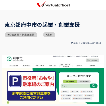
バーチャルオフィス1(Virtualoffice1)
>
起業
>
東京都府中市の起業・創業支援
メ
東京都府中市の起業・創業支援
公的起業・創業支援策
東京
［更新日］2026年04月06日