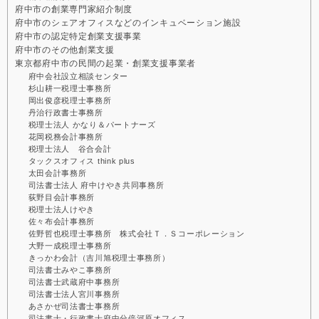
府中市の創業専門家紹介制度
府中市のシェアオフィスなどのインキュベーション施設
府中市の認定特定創業支援事業
府中市のその他創業支援
東京都府中市の民間の起業・創業支援事業者
府中会社設立相談センター
杉山耕一税理士事務所
岡出俊彦税理士事務所
丹治行政書士事務所
税理士法人 かなり＆パートナーズ
花岡税務会計事務所
税理士法人 谷合会計
タックスオフィス think plus
太田会計事務所
司法書士法人 府中けやき共同事務所
荻野目会計事務所
税理士法人けやき
佐々布会計事務所
佐野哲也税理士事務所 株式会社Ｔ．Ｓコーポレーション
大野一成税理士事務所
きっかわ会計（吉川旭税理士事務所）
司法書士みやこ事務所
司法書士武蔵府中事務所
司法書士法人宮川事務所
あさかぜ司法書士事務所
司法書士・行政書士府中分倍河原オフィス