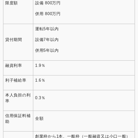
限度額
設備 800万円
併用 800万円
運転5年以内
貸付期間
設備7年以内
併用5年以内
融資利率
1.9％
利子補給率
1.6％
本人負担の利
0.3％
率
信用保証料補
全額
助
創業枠から1本、一般枠（一般融資又は小口一般）