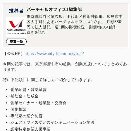
バーチャルオフィス1編集部
投稿者
東京都渋谷区道玄坂、千代田区神田神保町、広島市中
区大手町にあるバーチャルオフィス1です。 月額880
円で法人登記・週1回の郵便転送・郵便物の来館引取
ができる起業家やフリーランスのためのバーチャルオ
続きを読む
フィスを提供しています。 翌年以降の基本料金が最大
記事一覧
無料になる割引制度もございます。 ■店舗一覧 バーチ
ャルオフィス1渋谷店 東京都渋谷区道玄坂1-16-6 二葉
ビル8B バーチャルオフィス1神保町店 東京都千代田
【公式HP】
https://www.city.fuchu.tokyo.jp/
区神田神保町2-10-31 IWビル1F バーチャルオフィス1
今回の記事では、東京都府中市の起業・創業支援についてまとめてあ
広島店 広島県広島市中区大手町1-1-20 相生橋ビル7階
A号室 https://virtualoffice1.jp/
ります。
特に下記項目に関して詳しくご紹介していきます。
創業融資・斡旋融資
補助金・助成金
創業セミナー・起業塾・交流会
個別相談
専門家の紹介制度
シェアオフィスなどのインキュベーション施設
認定特定創業支援事業