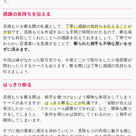
う。
感謝の気持ちを伝える
見積もりを断る際の礼儀として、
丁寧に感謝の気持ちを伝えることが
大切
です。見積もりを作成するにも手間と時間がかかるので、断る場
合でも対応してくれたことへの感謝を伝えておきましょう。丁寧でや
わらかい言葉遣いを意識することで、
断られた相手も不快な思いをせ
ずに済みます。
今回は縁がなかった取引先でも、今後どこかで取引をしたり他部署が
関わったりするケースもあります。断る際には丁寧に感謝の気持ちを
伝えましょう。
はっきり断る
見積もりを断る際は、相手を傷つけないよう曖昧な表現をしてしまう
ケースがありますが、
はっきり断ることが礼儀
です。「金額が合えば
発注したかった」「スケジュール調整ができれば」など、曖昧な断り
方をしてしまうと、「条件を満たせば契約してくれるのか」と相手が
期待してしまいます。
すでに他の業者に発注を決めていたり、見積もりの内容に魅力を感じ