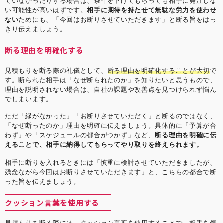
ていなかったりする場合は、条件を下げてもらっても相手に発注しな
い可能性が高いはずです。
相手に期待を持たせて無駄な労力を使わせ
ない
ためにも、「今回はお断りさせていただきます」と断る旨をはっ
きり伝えましょう。
断る理由を明確化する
見積もりを断る際の礼儀として、
断る理由を明確化することが大切
で
す。断られた相手は「なぜ断られたのか」を知りたいと思うもので、
理由を説明されない場合は、自社の課題や改善点を見つけられず悩ん
でしまいます。
ただ「縁がなかった」「お断りさせていただく」と断るのではなく、
「なぜ断ったのか」理由を明確に伝えましょう。具体的に「予算が合
わず」や「スケジュールの都合がつかず」など、
断る理由を明確に伝
えることで、相手に納得してもらってやり取りを終えられます。
相手に断りを入れるときには「慎重に検討させていただきましたが、
残念ながら今回はお断りさせていただきます」と、こちらの都合で断
った旨を伝えましょう。
クッション言葉を使用する
見積もりを断る際には、
クッション言葉を使用することで、相手を傷