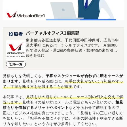
バーチャルオフィス1編集部
投稿者
東京都渋谷区道玄坂、千代田区神田神保町、広島市中
区大手町にあるバーチャルオフィス1です。 月額880
円で法人登記・週1回の郵便転送・郵便物の来館引取
ができる起業家やフリーランスのためのバーチャルオ
続きを読む
フィスを提供しています。 翌年以降の基本料金が最大
記事一覧
無料になる割引制度もございます。 ■店舗一覧 バーチ
ャルオフィス1渋谷店 東京都渋谷区道玄坂1-16-6 二葉
ビル8B バーチャルオフィス1神保町店 東京都千代田
見積もりを依頼しても、
予算やスケジュールが合わずに断るケースが
区神田神保町2-10-31 IWビル1F バーチャルオフィス1
あります。
見積もりを断る際には、
相手に失礼がないよう礼儀を守っ
広島店 広島県広島市中区大手町1-1-20 相生橋ビル7階
て、丁寧な断り方を意識することが重要
です。
A号室 https://virtualoffice1.jp/
本記事では、
見積もりの断り方について、ケース別の例文を交えて解
説します。
見積もりの断り方はメールと電話どちらが良いのか、
相見
積もりを依頼するメリットやポイント
などをあわせて解説するので、
正しいビジネス礼儀を身につけましょう。「見積もりの正しい断り方
を知りたい」「相手を不快にさせずに、今後の関係性も構築できる断
り方を知りたい」という方はぜひ参考にしてください。