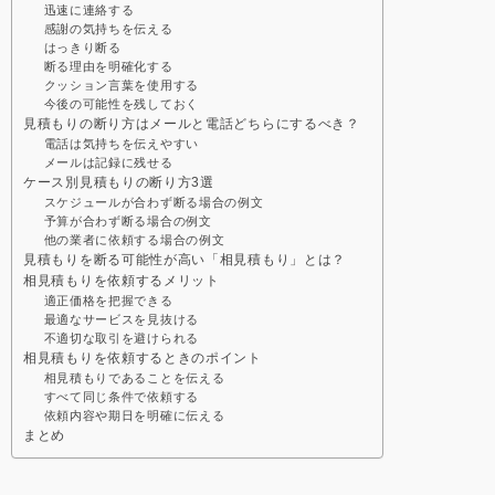
迅速に連絡する
感謝の気持ちを伝える
はっきり断る
断る理由を明確化する
クッション言葉を使用する
今後の可能性を残しておく
見積もりの断り方はメールと電話どちらにするべき？
電話は気持ちを伝えやすい
メールは記録に残せる
ケース別見積もりの断り方3選
スケジュールが合わず断る場合の例文
予算が合わず断る場合の例文
他の業者に依頼する場合の例文
見積もりを断る可能性が高い「相見積もり」とは？
相見積もりを依頼するメリット
適正価格を把握できる
最適なサービスを見抜ける
不適切な取引を避けられる
相見積もりを依頼するときのポイント
相見積もりであることを伝える
すべて同じ条件で依頼する
依頼内容や期日を明確に伝える
まとめ