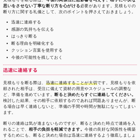
思いをさせない丁寧な断り方を心がける
必要があります。見積もりの
断り方に関する礼儀として、次のポイントを押さえておきましょう。
迅速に連絡する
感謝の気持ちを伝える
はっきり断る
断る理由を明確化する
クッション言葉を使用する
今後の可能性を残しておく
迅速に連絡する
見積もりを断る際は、
迅速に連絡することが大切
です。見積もりを依
頼された相手は、受注に備えて資材の用意やスケジュールの調整な
ど、準備を進めています。
断ると決めたらすぐに連絡してください。
検討した結果、その相手に依頼するのであれば問題ありませんが、断
る場合は早く連絡しないと、準備の手間や時間が無駄になってしまい
ます。
断りの連絡は気が進まないものですが、断ると決めた時点で連絡を入
れることで、
相手の負担を軽減できます。
今後の良好な関係性を構築
するためにも、断ると決めた場合は迅速に連絡するよう徹底しましょ