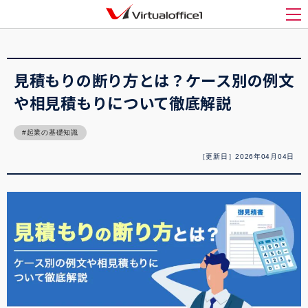
バーチャルオフィス1(Virtualoffice1)
>
起業
>
見積もりの断り方とは？ケース別の例
文や相見積もりについて徹底解説
メ
見積もりの断り方とは？ケース別の例文
や相見積もりについて徹底解説
起業の基礎知識
［更新日］2026年04月04日