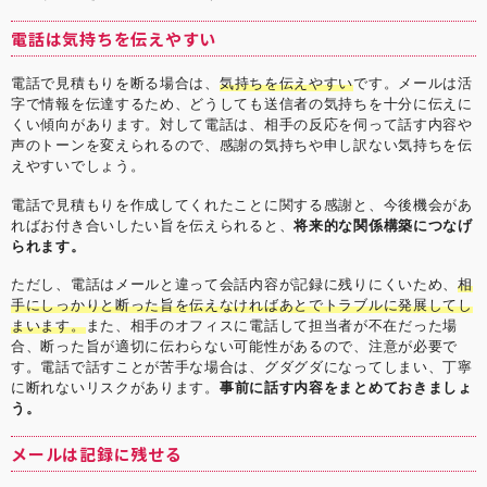
電話は気持ちを伝えやすい
電話で見積もりを断る場合は、
気持ちを伝えやすい
です。メールは活
字で情報を伝達するため、どうしても送信者の気持ちを十分に伝えに
くい傾向があります。対して電話は、相手の反応を伺って話す内容や
声のトーンを変えられるので、感謝の気持ちや申し訳ない気持ちを伝
えやすいでしょう。
電話で見積もりを作成してくれたことに関する感謝と、今後機会があ
ればお付き合いしたい旨を伝えられると、
将来的な関係構築につなげ
られます。
ただし、電話はメールと違って会話内容が記録に残りにくいため、
相
手にしっかりと断った旨を伝えなければあとでトラブルに発展してし
まいます。
また、相手のオフィスに電話して担当者が不在だった場
合、断った旨が適切に伝わらない可能性があるので、注意が必要で
す。電話で話すことが苦手な場合は、グダグダになってしまい、丁寧
に断れないリスクがあります。
事前に話す内容をまとめておきましょ
う。
メールは記録に残せる