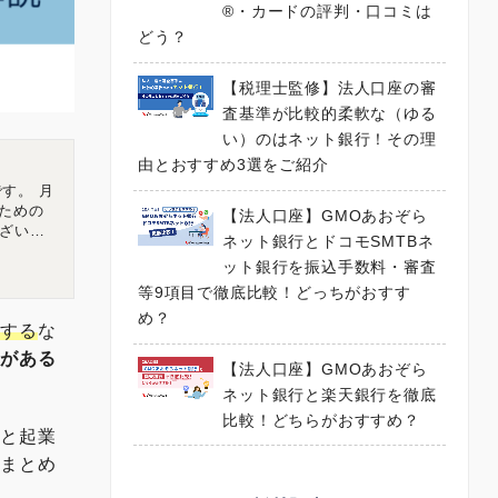
®・カードの評判・口コミは
どう？
【税理士監修】法人口座の審
査基準が比較的柔軟な（ゆる
い）のはネット銀行！その理
由とおすすめ3選をご紹介
す。 月
ための
【法人口座】GMOあおぞら
ざいま
ネット銀行とドコモSMTBネ
チャルオフ
ット銀行を振込手数料・審査
広島県広
等9項目で徹底比較！どっちがおすす
め？
りする
な
題がある
【法人口座】GMOあおぞら
ネット銀行と楽天銀行を徹底
比較！どちらがおすすめ？
アと起業
もまとめ