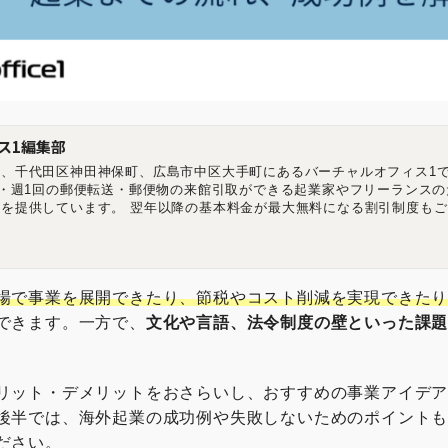
ス1編集部
、千代田区神田神保町、広島市中区大手町にあるバーチャルオフィス1で
記・週1回の郵便転送・郵便物の来館引取ができる起業家やフリーランスの
を提供しています。 翌年以降の基本料金が最大無料になる割引制度もご
ーチャルオフィス1渋谷店 東京都渋谷区道玄坂1-16-6 二葉ビル8B バー
都千代田区神田神保町2-10-31 IWビル1F バーチャルオフィス1広島店 
相生橋ビル7階 A号室 https://virtualoffice1.jp/
場で事業を展開できたり、節税やコスト削減を実現できた
できます。一方で、
文化や言語、法令制度の壁といった課
リット・デメリットをおさらいし、おすすめの事業アイデ
後半では、海外起業の成功例や失敗しないためのポイント
ださい。