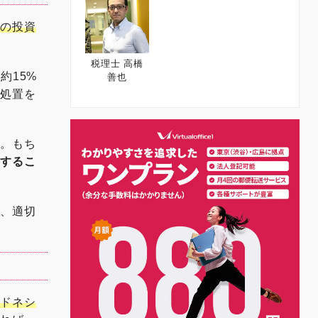
らの投資
税理士 高橋
約15%
善也
税処置を
す。もち
解するこ
て、適切
ンドネシ