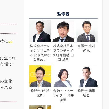
監修者
。特に
ア
株式会社ナレ
株式会社日本
弁護士 北村
ッジソサエテ
フランチャイ
尚弘
ィ 代表取締役
ズ研究機構 山
々に生まれ
久田敦史
岡 雄己
内市場で
地の文化
められる
税理士 伴 洋
金融・マネー
税理士 米田
太郎
ライター 荒井
征史
美亜