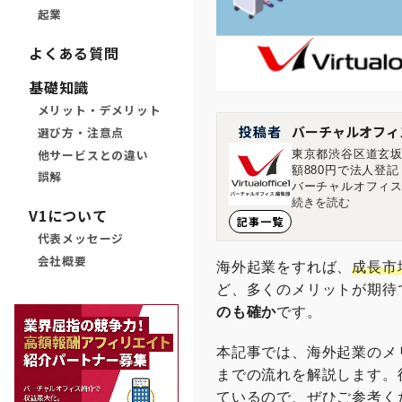
起業
よくある質問
基礎知識
メリット・デメリット
投稿者
バーチャルオフィ
選び方・注意点
他サービスとの違い
東京都渋谷区道玄坂
額880円で法人登
誤解
バーチャルオフィス
す。 ■店舗一覧 バ
続きを読む
V1について
ィス1神保町店 東京
記事一覧
島市中区大手町1-1-20 
代表メッセージ
会社概要
海外起業をすれば、
成長市
ど、多くのメリットが期待
のも確か
です。
本記事では、海外起業のメ
までの流れを解説します。
ているので、ぜひご参考く