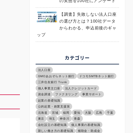
の実態を100社にアンケート
【調査】失敗しない法人口座
の選び方とは？100社データ
からわかる、申込前後のギャ
ップ
カテゴリー
法人口座
GMOあおぞらネット銀行
ドコモSMTBネット銀行
三井住友銀行 Trunk
個人事業主口座
法人クレジットカード
資金調達
ファクタリング
事業サポート
起業の基礎知識
公的起業・創業支援策
北海道
宮城
福岡
愛知
大阪
広島
千葉
東京
埼玉
神奈川
青森
会社設立の基礎知識
個人事業の基礎知識
新しい働き方の基礎知識
補助金・助成金