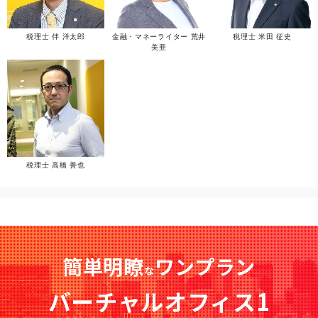
税理士 伴 洋太郎
金融・マネーライター 荒井
税理士 米田 征史
美亜
税理士 高橋 善也
簡単明瞭
ワンプラン
な
バーチャルオフィス1