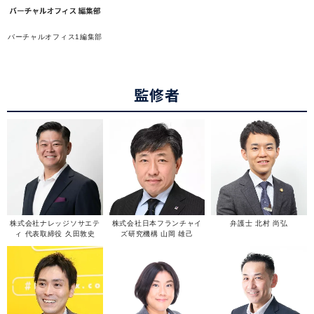
バーチャルオフィス1編集部
監修者
株式会社ナレッジソサエテ
株式会社日本フランチャイ
弁護士 北村 尚弘
ィ 代表取締役 久田敦史
ズ研究機構 山岡 雄己