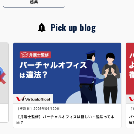
起業
Pick up blog
［更新日］2026年04月20日
［
【弁護士監修】バーチャルオフィスは怪しい・違法って本
バ
当？
解