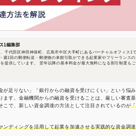
ス1編集部
、千代田区神田神保町、広島市中区大手町にあるバーチャルオフィス1で
記・週1回の郵便転送・郵便物の来館引取ができる起業家やフリーランスの
を提供しています。 翌年以降の基本料金が最大無料になる割引制度もご
ーチャルオフィス1渋谷店 東京都渋谷区道玄坂1-16-6 二葉ビル8B バー
都千代田区神田神保町2-10-31 IWビル1F バーチャルオフィス1広島店 
相生橋ビル7階 A号室 https://virtualoffice1.jp/
金が足りない」「銀行からの融資を受けにくい」という悩
ります。金融機関からの融資を受けることは、厳しい審査
そこで、新しい資金調達の方法として注目されているのが
ァンディングを活用して起業を加速させる実践的な資金調