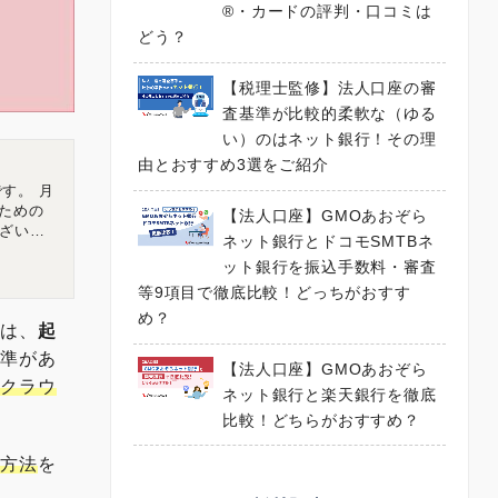
®・カードの評判・口コミは
どう？
【税理士監修】法人口座の審
査基準が比較的柔軟な（ゆる
い）のはネット銀行！その理
由とおすすめ3選をご紹介
す。 月
ための
【法人口座】GMOあおぞら
ざいま
ネット銀行とドコモSMTBネ
チャルオフ
ット銀行を振込手数料・審査
広島県広
等9項目で徹底比較！どっちがおすす
め？
みは、
起
基準があ
【法人口座】GMOあおぞら
「クラウ
ネット銀行と楽天銀行を徹底
比較！どちらがおすすめ？
達方法
を