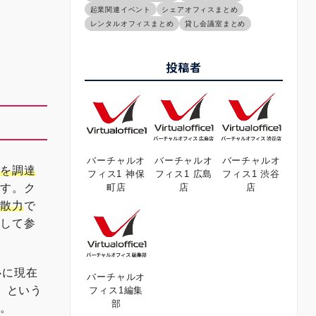
起業関連イベント
シェアオフィスまとめ
レンタルオフィスまとめ
貸し会議室まとめ
投稿者
バーチャルオ
バーチャルオ
バーチャルオ
金を調達
フィス1 神保
フィス1 広島
フィス1 渋谷
ます。ク
町店
店
店
拡散力
で
として参
心に現在
バーチャルオ
e」という
フィス1編集
部
す。