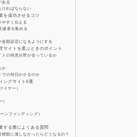
がある
なければならない
業を成功させるコツ
りやすく伝える
支援者を集める
や金額設定になるようにする
営サイトを選ぶときのポイント
イトの得意分野が合っているか
るか
までの何日かかるのか
ィングサイト6選
ファイヤー）
ォー）
グリーンファンディング）
業する際によくある質問
目標額に達しなかったらどうなるの？