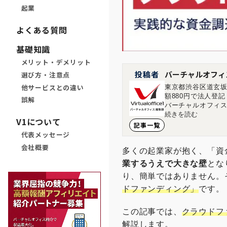
起業
よくある質問
基礎知識
メリット・デメリット
投稿者
バーチャルオフィ
選び方・注意点
他サービスとの違い
東京都渋谷区道玄坂
額880円で法人登
誤解
バーチャルオフィス
す。 ■店舗一覧 バ
続きを読む
V1について
ィス1神保町店 東京
記事一覧
島市中区大手町1-1-20 
代表メッセージ
会社概要
多くの起業家が抱く、「資
業するうえで大きな壁
とな
り、簡単ではありません。
ドファンディング」
です。
この記事では、
クラウドフ
解説します。