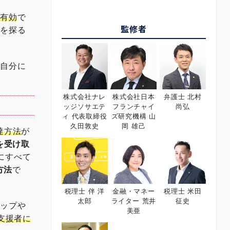
に有効
で
監修者
ズを探る
て自分に
株式会社ナレ
株式会社日本
弁護士 北村
ッジソサエテ
フランチャイ
尚弘
ィ 代表取締役
ズ研究機構 山
久田敦史
岡 雄己
調達方法
が
を受け取
にすべて
方法
で
税理士 伴 洋
金融・マネー
税理士 米田
太郎
ライター 荒井
征史
アップや
美亜
支援者に