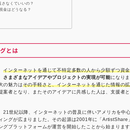
返さなくていいの？
の税金はどうなる？
ングとは
、
インターネットを通じて不特定多数の人から少額ずつ資
、
さまざまなアイデアやプロジェクトの実現が可能
になり
大の魅力は
その手軽さと、インターネットを通じた情報の
提案者となり、またそのアイデアに共感した人は、支援者
、21世紀以降、インターネットの普及に伴いアメリカを中
グが広まりました。その起源は2001年に「ArtistShar
ングプラットフォームが運営を開始したことから始まりま