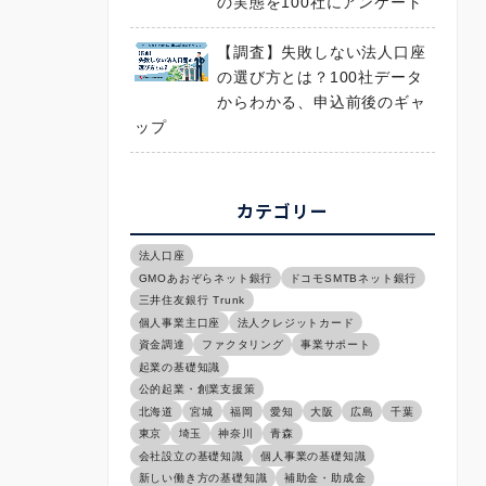
の実態を100社にアンケート
【調査】失敗しない法人口座
の選び方とは？100社データ
からわかる、申込前後のギャ
ップ
カテゴリー
法人口座
GMOあおぞらネット銀行
ドコモSMTBネット銀行
三井住友銀行 Trunk
個人事業主口座
法人クレジットカード
資金調達
ファクタリング
事業サポート
起業の基礎知識
公的起業・創業支援策
北海道
宮城
福岡
愛知
大阪
広島
千葉
東京
埼玉
神奈川
青森
会社設立の基礎知識
個人事業の基礎知識
新しい働き方の基礎知識
補助金・助成金