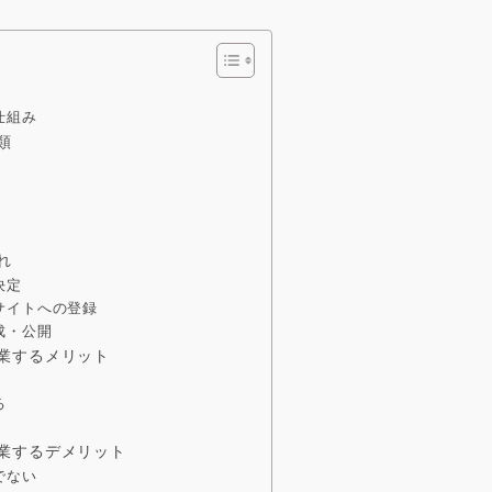
仕組み
類
れ
決定
サイトへの登録
成・公開
業するメリット
る
業するデメリット
でない