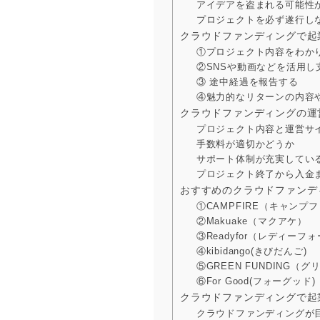
アイデアを盗まれる可能性
プロジェクトを必ず遂行し
クラウドファンディングで起
①プロジェクト内容をわか
②SNSや動画などを活用し
③ 途中経過を報告する
④魅力的なリターンの内容
クラウドファンディングの運
プロジェクト内容と運営サ
手数料が適切かどうか
サポート体制が充実してい
プロジェクト終了から入金
おすすめのクラウドファンデ
①CAMPFIRE（キャンプ
②Makuake（マクアケ）
③Readyfor（レディーフ
④kibidango(きびだんご)
⑤GREEN FUNDING（
⑥For Good(フォーグッド)
クラウドファンディングで起
クラウドファンディングが