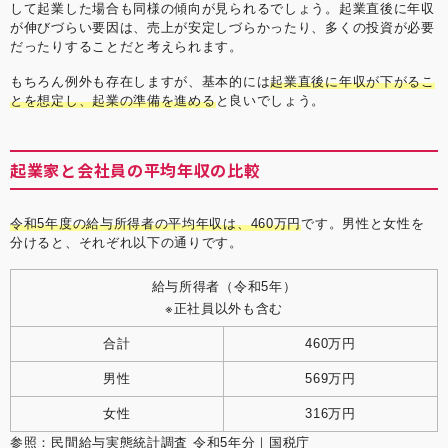
して起業した場合も同様の傾向が見られるでしょう。起業直後に年収
が伸びづらい要因は、売上が安定しづらかったり、多くの投資が必要
だったりすることだと考えられます。
もちろん例外も存在しますが、基本的には
起業直後に年収が下がるこ
とを想定し、起業の準備を進める
と良いでしょう。
起業家と会社員の平均年収の比較
令和5年度の給与所得者の平均年収は、460万円
です。男性と女性を
分けると、それぞれ以下の通りです。
給与所得者（令和5年）
※正社員以外も含む
合計
460万円
男性
569万円
女性
316万円
参照：
民間給与実態統計調査 令和5年分｜国税庁