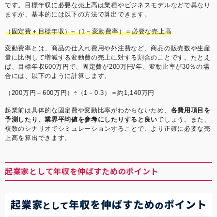
です。目標年収に必要な売上高は業種やビジネスモデルなどで異なり
ますが、基本的には以下の方法で算出できます。
（固定費＋目標年収）÷（1－変動費率）＝必要な売上高
変動費率とは、商品の仕入れ費用や外注費など、商品の販売数や生産
量に比例して増減する変動費の売上に対する割合のことです。たとえ
ば、目標年収600万円で、固定費が200万円/年、変動比率が30％の場
合には、以下のように計算します。
（200万円＋600万円）÷（1－0.3）＝約1,140万円
起業前は具体的な固定費や変動比率がわからないため、
各費用項目を
予測したり、業界平均値を参考にしたりすると良い
でしょう。また、
複数のシナリオでシミュレーションすることで、より正確に必要な売
上高を算出できます。
起業家として年収を伸ばすためのポイント