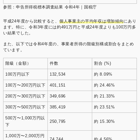
参照：
申告所得税標本調査結果 令和4年｜国税庁
平成24年度から比較すると、
個人事業主の平均年収は増加傾向
にあり
ます。特に、令和3年度には約491万円と平成24年度よりも100万円多
い結果でした。
また、以下では令和4年度の、事業者所得の階級別構成割合をまとめ
ています。
階級（金額）
件数
割合 (%)
100万円以下
132,534
約 8.09%
100万〜200万円以下
401,151
約 24.46%
200万〜300万円以下
349,696
約 21.33%
300万〜500万円以下
385,419
約 23.51%
500万〜1,000万円以
250,795
約 15.30%
下
1,000万〜2,000万円
74,744
約 4.56%