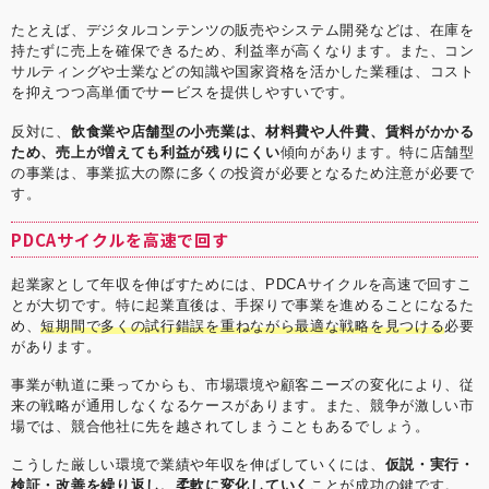
たとえば、デジタルコンテンツの販売やシステム開発などは、在庫を
持たずに売上を確保できるため、利益率が高くなります。また、コン
サルティングや士業などの知識や国家資格を活かした業種は、コスト
を抑えつつ高単価でサービスを提供しやすいです。
反対に、
飲食業や店舗型の小売業は、材料費や人件費、賃料がかかる
ため、売上が増えても利益が残りにくい
傾向があります。特に店舗型
の事業は、事業拡大の際に多くの投資が必要となるため注意が必要で
す。
PDCAサイクルを高速で回す
起業家として年収を伸ばすためには、PDCAサイクルを高速で回すこ
とが大切です。特に起業直後は、手探りで事業を進めることになるた
め、
短期間で多くの試行錯誤を重ねながら最適な戦略を見つける
必要
があります。
事業が軌道に乗ってからも、市場環境や顧客ニーズの変化により、従
来の戦略が通用しなくなるケースがあります。また、競争が激しい市
場では、競合他社に先を越されてしまうこともあるでしょう。
こうした厳しい環境で業績や年収を伸ばしていくには、
仮説・実行・
検証・改善を繰り返し、柔軟に変化していく
ことが成功の鍵です。