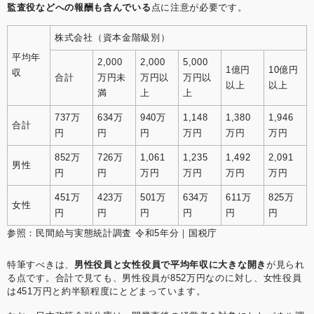
監査役などへの報酬も含んでいる
点に注意が必要です。
株式会社（資本金階級別）
平均年
2,000
2,000
5,000
1億円
10億円
収
合計
万円未
万円以
万円以
以上
以上
満
上
上
737万
634万
940万
1,148
1,380
1,946
合計
円
円
円
万円
万円
万円
852万
726万
1,061
1,235
1,492
2,091
男性
円
円
万円
万円
万円
万円
451万
423万
501万
634万
611万
825万
女性
円
円
円
円
円
円
参照：
民間給与実態統計調査 令和5年分｜国税庁
特筆すべきは、
男性役員と女性役員で平均年収に大きな開き
が見られ
る点です。合計で見ても、男性役員が852万円なのに対し、女性役員
は451万円と約半額程度にとどまっています。