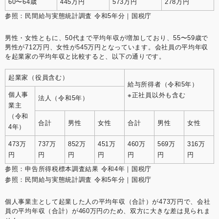
60〜64歳
445万円
573万円
278万円
参照：
民間給与実態統計調査 令和5年分｜国税庁
男性・女性ともに、50代まで平均年収が増加しており、55〜59歳で
男性が712万円、女性が545万円となっています。会社員の平均年収
を起業家の平均年収と比較すると、以下の通りです。
起業家（役員含む）
給与所得者（令和5年）
個人事
※正社員以外も含む
法人（令和5年）
業主
（令和
合計
男性
女性
合計
男性
女性
4年）
473万
737万
852万
451万
460万
569万
316万
円
円
円
円
円
円
円
参照：
申告所得税標本調査結果 令和4年｜国税庁
参照：
民間給与実態統計調査 令和5年分｜国税庁
個人事業主として起業した人の平均年収（合計）が473万円で、会社
員の平均年収（合計）が460万円のため、双方に大きな差は見られま