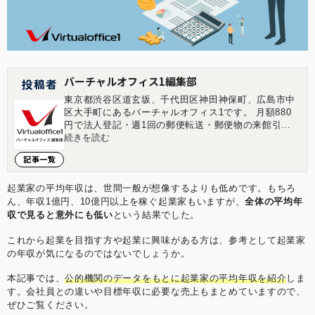
バーチャルオフィス1編集部
投稿者
東京都渋谷区道玄坂、千代田区神田神保町、広島市中
区大手町にあるバーチャルオフィス1です。 月額880
円で法人登記・週1回の郵便転送・郵便物の来館引取
ができる起業家やフリーランスのためのバーチャルオ
続きを読む
フィスを提供しています。 翌年以降の基本料金が最大
記事一覧
無料になる割引制度もございます。 ■店舗一覧 バーチ
ャルオフィス1渋谷店 東京都渋谷区道玄坂1-16-6 二葉
ビル8B バーチャルオフィス1神保町店 東京都千代田
起業家の平均年収は、世間一般が想像するよりも低めです。もちろ
区神田神保町2-10-31 IWビル1F バーチャルオフィス1
ん、年収1億円、10億円以上を稼ぐ起業家もいますが、
全体の平均年
広島店 広島県広島市中区大手町1-1-20 相生橋ビル7階
収で見ると意外にも低い
という結果でした。
A号室 https://virtualoffice1.jp/
これから起業を目指す方や起業に興味がある方は、参考として起業家
の年収が気になるのではないでしょうか。
本記事では、
公的機関のデータをもとに起業家の平均年収を紹介
しま
す。会社員との違いや目標年収に必要な売上もまとめていますので、
ぜひご覧ください。