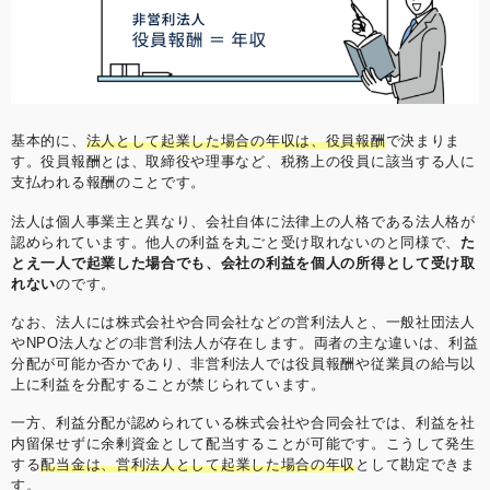
基本的に、
法人として起業した場合の年収は、役員報酬
で決まりま
す。役員報酬とは、取締役や理事など、税務上の役員に該当する人に
支払われる報酬のことです。
法人は個人事業主と異なり、会社自体に法律上の人格である法人格が
認められています。他人の利益を丸ごと受け取れないのと同様で、
た
とえ一人で起業した場合でも、会社の利益を個人の所得として受け取
れない
のです。
なお、法人には株式会社や合同会社などの営利法人と、一般社団法人
やNPO法人などの非営利法人が存在します。両者の主な違いは、利益
分配が可能か否かであり、非営利法人では役員報酬や従業員の給与以
上に利益を分配することが禁じられています。
一方、利益分配が認められている株式会社や合同会社では、利益を社
内留保せずに余剰資金として配当することが可能です。こうして発生
する
配当金は、営利法人として起業した場合の年収
として勘定できま
す。