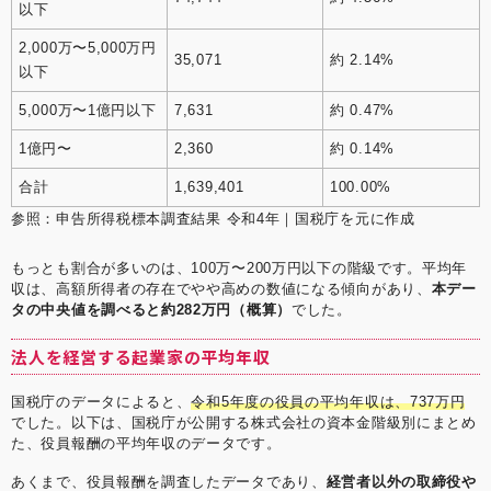
以下
2,000万〜5,000万円
35,071
約 2.14%
以下
5,000万〜1億円以下
7,631
約 0.47%
1億円〜
2,360
約 0.14%
合計
1,639,401
100.00%
参照：
申告所得税標本調査結果 令和4年｜国税庁
を元に作成
もっとも割合が多いのは、100万〜200万円以下の階級です。平均年
収は、高額所得者の存在でやや高めの数値になる傾向があり、
本デー
タの中央値を調べると約282万円（概算）
でした。
法人を経営する起業家の平均年収
国税庁のデータによると、
令和5年度の役員の平均年収は、737万円
でした。以下は、国税庁が公開する株式会社の資本金階級別にまとめ
た、役員報酬の平均年収のデータです。
あくまで、役員報酬を調査したデータであり、
経営者以外の取締役や