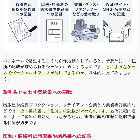
ペンネームで活動するような創作活動をしていると、予想外に、
「住
所の記載が求められるシーン」
に直面するものです。
どのようなケー
スでバーチャルオフィスが活用できるのか
、具体的に見てみましょ
う。
取引先と交わす契約書への記載
出版社や編集プロダクション、クライアント企業との業務委託契約な
どでは、
必ず契約書に「住所」の記載が求められます。
虚偽記載は違
反によって契約の無効化につながるため、
実際に契約書類に記載でき
る住所が必要
です。
印税・原稿料の請求書や納品書への記載