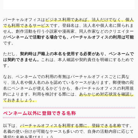
バーチャルオフィスは
ビジネス利用であれば、法人だけでなく、個人
でも利用できるサービス
です。登録名は、法人名や個人名に限られま
せん。創作活動を行う小説家や漫画家、同人作家などのクリエイター
が
ペンネームで活動する場合でも、バーチャルオフィスの利用は可能
です。
ただし、
契約時は戸籍上の本名を使用する必要があり、ペンネームで
は契約できません。
これは、本人確認や契約責任を明確にするためで
す。
なお、ペンネームでの利用の有無はバーチャルオフィスごとに異な
り、法人名や個人名のみを認めているケースがあります。郵便物の宛
名にペンネームが使えるかどうかも、各バーチャルオフィスの利用規
約によります。利用を検討する際には、
あらかじめ対応状況を確認し
ておきましょう。
ペンネーム以外に登録できる名称
以下は、
バーチャルオフィスを利用する際に、登録できる名称
です。
名義の使い分けが可能なケースも多いので、自身の活動内容に応じて
適切な名称を選びましょう。