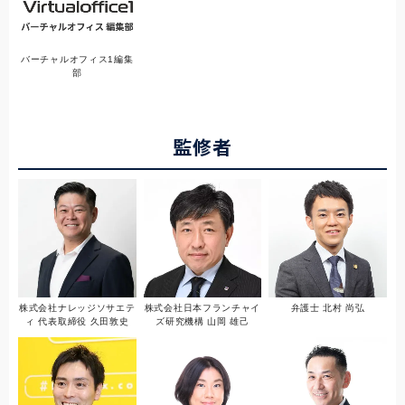
バーチャルオフィス1編集
部
監修者
株式会社ナレッジソサエテ
株式会社日本フランチャイ
弁護士 北村 尚弘
ィ 代表取締役 久田敦史
ズ研究機構 山岡 雄己