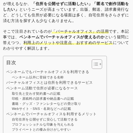
などの常識にとらわれない経営を目指しています。
が増えるなか、
「住所を公開せずに活動したい」「匿名で創作活動を
【学歴】 筑波大学中退 ゴールデンゲート大学大学院
したい」
というニーズが高まっています。出版、郵送、請求書発行な
卒業(Master of Accountancy) 【メディア掲載・セミ
ど、どうしても住所が必要になる場面は多く、自宅住所をさらさずに
ナー登壇事例】 起業家にとって必要なリソースを最大
済む方法を探す人も少なくありません。
限に提供するシェアオフィス 嫌われるNG行動はこ
れ！覚えておきたいシェアオフィスやコワーキングス
そこで注目されているのが
「バーチャルオフィス」の活用
です。本記
ペースのマナー “バーチャルオフィス” “シェアオフィ
事では、
ペンネームでバーチャルオフィスが使えるのか
という疑問に
ス” “レンタルオフィス”どれを選んだらいいの？ 〜ナ
答えつつ、
利用上のメリットや注意点、おすすめのサービス
について
レッジソサエティ久田社長に聞いてみた 複業人事戦略
わかりやすく解説します。
会議 #2 ～週休4日制正社員！？多様な働き方が生む効
果とは？～ ここでしか聞けない、創業現場のリアル
(東京都中小企業診断士協会青年部主催) 起業を目指す
目次
若者へ「週休４日制」の提案 社内勉強会レポート ス
ペンネームでもバーチャルオフィスを利用できる
トリートアカデミー 久田敦史 Yahoo知恵袋 法人カー
ペンネーム以外に登録できる名称
ド調査部 バーチャルオフィス1
バーチャルオフィスとは住所を利用できるサービス
ペンネーム活動で住所が必要になるケース
取引先と交わす契約書への記載
印税・原稿料の請求書や納品書への記載
書籍・グッズ・ファンレターなどの受け取り
Webサイト・SNS・名刺などへの記載
ペンネームでバーチャルオフィスを利用するメリット
自宅住所を公開せずに安心して活動できる
プロフェッショナルな印象を与えられる
プライベートとの棲み分けがしやすい