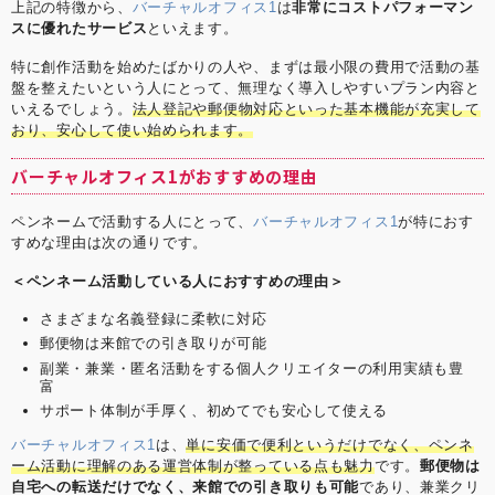
上記の特徴から、
バーチャルオフィス1
は
非常にコストパフォーマン
スに優れたサービス
といえます。
特に創作活動を始めたばかりの人や、まずは最小限の費用で活動の基
盤を整えたいという人にとって、無理なく導入しやすいプラン内容と
いえるでしょう。
法人登記や郵便物対応といった基本機能が充実して
おり、安心して使い始められます。
バーチャルオフィス1がおすすめの理由
ペンネームで活動する人にとって、
バーチャルオフィス1
が特におす
すめな理由は次の通りです。
＜ペンネーム活動している人におすすめの理由＞
さまざまな名義登録に柔軟に対応
郵便物は来館での引き取りが可能
副業・兼業・匿名活動をする個人クリエイターの利用実績も豊
富
サポート体制が手厚く、初めてでも安心して使える
バーチャルオフィス1
は、
単に安価で便利というだけでなく、ペンネ
ーム活動に理解のある運営体制が整っている点も魅力
です。
郵便物は
自宅への転送だけでなく、来館での引き取りも可能
であり、兼業クリ