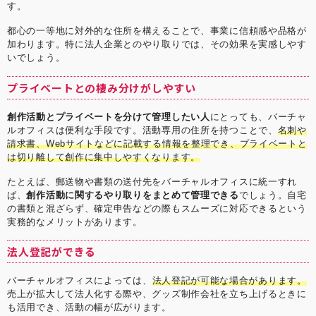
す。
都心の一等地に対外的な住所を構えることで、事業に信頼感や品格が
加わります。特に法人企業とのやり取りでは、その効果を実感しやす
いでしょう。
プライベートとの棲み分けがしやすい
創作活動とプライベートを分けて管理したい人
にとっても、バーチャ
ルオフィスは便利な手段です。活動専用の住所を持つことで、
名刺や
請求書、Webサイトなどに記載する情報を整理でき、プライベートと
は切り離して創作に集中しやすくなります。
たとえば、郵送物や書類の送付先をバーチャルオフィスに統一すれ
ば、
創作活動に関するやり取りをまとめて管理できる
でしょう。自宅
の書類と混ざらず、確定申告などの際もスムーズに対応できるという
実務的なメリットがあります。
法人登記ができる
バーチャルオフィスによっては、
法人登記が可能な場合があります。
売上が拡大して法人化する際や、グッズ制作会社を立ち上げるときに
も活用でき、活動の幅が広がります。