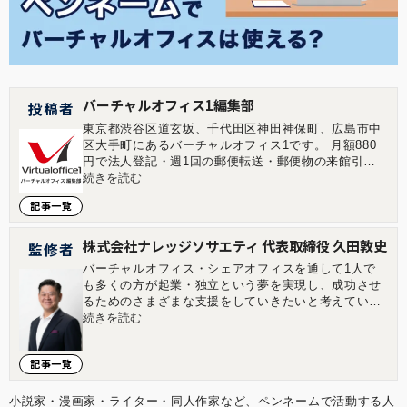
バーチャルオフィス1編集部
投稿者
東京都渋谷区道玄坂、千代田区神田神保町、広島市中
区大手町にあるバーチャルオフィス1です。 月額880
円で法人登記・週1回の郵便転送・郵便物の来館引取
ができる起業家やフリーランスのためのバーチャルオ
続きを読む
フィスを提供しています。 翌年以降の基本料金が最大
記事一覧
無料になる割引制度もございます。 ■店舗一覧 バーチ
ャルオフィス1渋谷店 東京都渋谷区道玄坂1-16-6 二葉
ビル8B バーチャルオフィス1神保町店 東京都千代田
株式会社ナレッジソサエティ 代表取締役 久田敦史
監修者
区神田神保町2-10-31 IWビル1F バーチャルオフィス1
バーチャルオフィス・シェアオフィスを通して1人で
広島店 広島県広島市中区大手町1-1-20 相生橋ビル7階
も多くの方が起業・独立という夢を実現し、成功させ
A号室 https://virtualoffice1.jp/
るためのさまざまな支援をしていきたいと考えていま
す。企業を経営していくことはつらい面もあります
続きを読む
が、その先にある充実感は自分自身が経営をしていて
実感します。その充実感を1人でも多くの方に味わっ
記事一覧
ていただきたいと考えています。 2013年にジョイン
したナレッジソサエティでは3年で通期の黒字化を達
成。社内制度では週休4日制の正社員制度を導入する
小説家・漫画家・ライター・同人作家など、ペンネームで活動する人