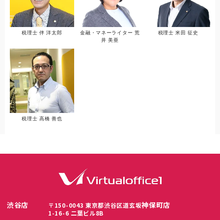
税理士 伴 洋太郎
金融・マネーライター 荒
税理士 米田 征史
井 美亜
税理士 高橋 善也
渋谷店
神保町店
〒150-0043 東京都渋谷区道玄坂
1-16-6 二葉ビル8B