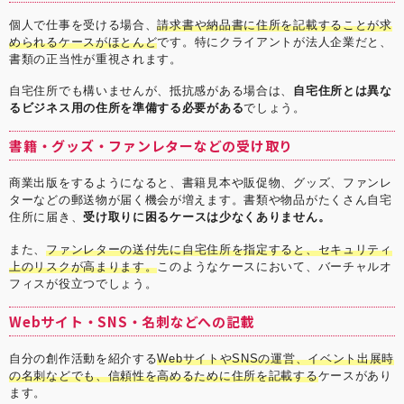
個人で仕事を受ける場合、
請求書や納品書に住所を記載することが求
められるケースがほとんど
です。特にクライアントが法人企業だと、
書類の正当性が重視されます。
自宅住所でも構いませんが、抵抗感がある場合は、
自宅住所とは異な
るビジネス用の住所を準備する必要がある
でしょう。
書籍・グッズ・ファンレターなどの受け取り
商業出版をするようになると、書籍見本や販促物、グッズ、ファンレ
ターなどの郵送物が届く機会が増えます。書類や物品がたくさん自宅
住所に届き、
受け取りに困るケースは少なくありません。
また、
ファンレターの送付先に自宅住所を指定すると、セキュリティ
上のリスクが高まります。
このようなケースにおいて、バーチャルオ
フィスが役立つでしょう。
Webサイト・SNS・名刺などへの記載
自分の創作活動を紹介する
WebサイトやSNSの運営、イベント出展時
の名刺などでも、信頼性を高めるために住所を記載する
ケースがあり
ます。