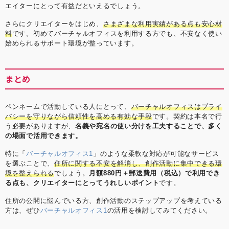
エイターにとって有益だといえるでしょう。
さらにクリエイターをはじめ、
さまざまな利用実績がある点も安心材
料
です。初めてバーチャルオフィスを利用する方でも、不安なく使い
始められるサポート環境が整っています。
まとめ
ペンネームで活動している人にとって、
バーチャルオフィスはプライ
バシーを守りながら信頼性を高める有効な手段
です。契約は本名で行
う必要がありますが、
名義や宛名の使い分けを工夫することで、多く
の場面で活用できます。
特に「
バーチャルオフィス1
」のような柔軟な対応が可能なサービス
を選ぶことで、
住所に関する不安を解消し、創作活動に集中できる環
境を整えられる
でしょう。
月額880円＋郵送費用（税込）で利用でき
る点も、クリエイターにとってうれしいポイント
です。
住所の公開に悩んでいる方、創作活動のステップアップを考えている
方は、ぜひ
バーチャルオフィス1
の活用を検討してみてください。