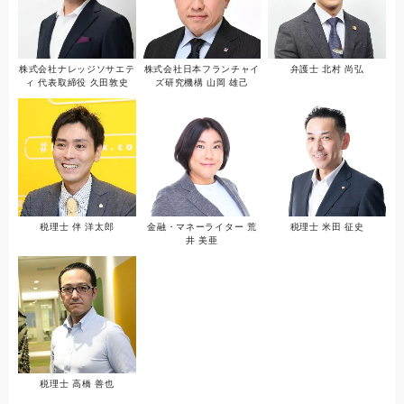
株式会社ナレッジソサエテ
株式会社日本フランチャイ
弁護士 北村 尚弘
ィ 代表取締役 久田敦史
ズ研究機構 山岡 雄己
税理士 伴 洋太郎
金融・マネーライター 荒
税理士 米田 征史
井 美亜
税理士 高橋 善也