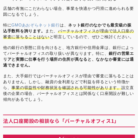
店舗の有無にこだわらない場合、事業を快適かつ円滑に進められる要
因になるでしょう。
特に
GMOあおぞらネット銀行
は、
ネット銀行のなかでも最安級の振
込手数料を誇ります。
また、
バーチャルオフィスが理由で法人口座の
審査に落ちることはない
と明言しているので、ぜひご検討ください。
他の銀行の形態に目を向けると、地方銀行や信用金庫は、銀行によっ
てバーチャルオフィスの取り扱いが異なります。特に、
銀行の営業エ
リアと実際に仕事を行う場所の住所が異なると、なかなか審査には通
過できません。
また、大手銀行ではバーチャルオフィスが理由で審査に落ちることは
ありません。しかし、融資の金利差などで利益を得るという特徴か
ら、
事業の収益性や財務状況を確認される可能性があります。
設立直
後の企業の場合、バーチャルオフィスとは関係なく口座開設が難しい
傾向があるでしょう。
法人口座開設の相談なら「バーチャルオフィス1」