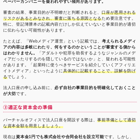
ペーパーカンパニーを疑われやすい傾向があります。
審査の結果、事業目的が不明瞭だと判断されると、
口座が悪用される
リスクがあるとみなされ、審査に落ちる原因となる
ため要注意です。
特に、登記簿謄本の記載内容だけしか伝えていないと事業目的が適切
に伝わらない可能性があります。
たとえば、「Webメディア運営」という記載では、
考えられるメディ
アの内容は多岐にわたり、何をするのかということが審査する側から
はわかりません。
「アダルトや犯罪を助長するようなジャンルのメデ
ィアだったりするのを隠しているのではないか」と、疑われる可能性
があります。「起業時に使うべきサービスを紹介していくアフィリエ
イトメディア」といったように
具体的に記載することで、誤解を防げ
る
でしょう。
法人口座の申し込み前に、
必ず自社の事業目的を明確化しておくこと
が大切
です。
②適正な資本金の準備
バーチャルオフィスで法人口座を開設する際は、
事前準備として適切
な資本金額を用意しましょう。
現在は
資本金1円でも株式会社や合同会社を設立可能
です。しかし、