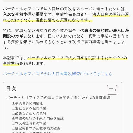
したナレッジソサエティでは3年で通期の黒字化を達
成。社内制度では週休4日制の正社員制度を導入する
バーチャルオフィスで法人口座の開設をスムーズに進めるためには、
などの常識にとらわれない経営を目指しています。
入念な事前準備が重要
です。事前準備を怠ると、
法人口座の開設が遅
【学歴】 筑波大学中退 ゴールデンゲート大学大学院
れるだけでなく、審査に落ちる原因になります。
卒業(Master of Accountancy) 【メディア掲載・セミ
ナー登壇事例】 起業家にとって必要なリソースを最大
特に、実績がない設立直後の企業の場合、
代表者の信頼性が法人口座
限に提供するシェアオフィス 嫌われるNG行動はこ
開設のカギ
となります。怪しい人物ではなく、真摯に事業を営もうと
れ！覚えておきたいシェアオフィスやコワーキングス
する姿勢を銀行に認めてもらうという視点で事前準備を進めましょ
ペースのマナー “バーチャルオフィス” “シェアオフィ
う。
ス” “レンタルオフィス”どれを選んだらいいの？ 〜ナ
レッジソサエティ久田社長に聞いてみた 複業人事戦略
本記事では、
バーチャルオフィスで法人口座を開設するための7つの
会議 #2 ～週休4日制正社員！？多様な働き方が生む効
事前準備
を解説します。
果とは？～ ここでしか聞けない、創業現場のリアル
(東京都中小企業診断士協会青年部主催) 起業を目指す
バーチャルオフィスでの法人口座開設審査についてはこちら
若者へ「週休４日制」の提案 社内勉強会レポート ス
トリートアカデミー 久田敦史 Yahoo知恵袋 法人カー
目次
ド調査部 バーチャルオフィス1
バーチャルオフィスでの法人口座開設に向けた7つの事前準備
①事業目的の明確化
②適正な資本金の準備
③必要な許認可の取得
④希望の銀行の手続き内容を確認
⑤本人確認資料の準備
⑥登記簿謄本の記載事項の確認