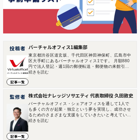
バーチャルオフィス1編集部
投稿者
東京都渋谷区道玄坂、千代田区神田神保町、広島市中
区大手町にあるバーチャルオフィス1です。 月額880
円で法人登記・週1回の郵便転送・郵便物の来館引取
ができる起業家やフリーランスのためのバーチャルオ
続きを読む
フィスを提供しています。 翌年以降の基本料金が最大
記事一覧
無料になる割引制度もございます。 ■店舗一覧 バーチ
ャルオフィス1渋谷店 東京都渋谷区道玄坂1-16-6 二葉
ビル8B バーチャルオフィス1神保町店 東京都千代田
株式会社ナレッジソサエティ 代表取締役 久田敦史
監修者
区神田神保町2-10-31 IWビル1F バーチャルオフィス1
バーチャルオフィス・シェアオフィスを通して1人で
広島店 広島県広島市中区大手町1-1-20 相生橋ビル7階
も多くの方が起業・独立という夢を実現し、成功させ
A号室 https://virtualoffice1.jp/
るためのさまざまな支援をしていきたいと考えていま
す。企業を経営していくことはつらい面もあります
続きを読む
が、その先にある充実感は自分自身が経営をしていて
実感します。その充実感を1人でも多くの方に味わっ
記事一覧
ていただきたいと考えています。 2013年にジョイン