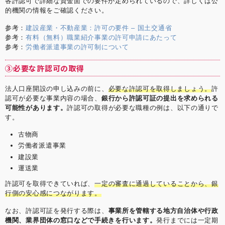
各許認可で詳細な資金面での要件が定められているので、詳しくは公
的機関の情報をご確認ください。
参考：
建設産業・不動産業：許可の要件 – 国土交通省
参考：
有料（無料）職業紹介事業の許可申請にあたって
参考：
労働者派遣事業の許可制について
③必要な許認可の取得
法人口座開設の申し込みの前に、
必要な許認可を取得しましょう。
許
認可が必要な事業内容の場合、
銀行から許認可証の提出を求められる
可能性があります。
許認可の取得が必要な職種の例は、以下の通りで
す。
古物商
労働者派遣事業
建設業
運送業
許認可を取得できていれば、
一定の審査に通過していることから、銀
行側の安心感につながります。
なお、許認可証を発行する際は、
事業所を管轄する地方自治体や行政
機関、業界団体の窓口などで手続きを行います。
発行までには一定期