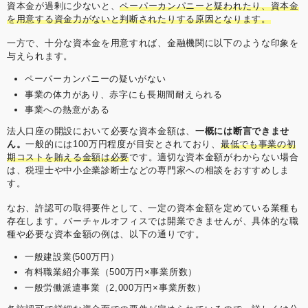
資本金が過剰に少ないと、
ペーパーカンパニーと疑われたり、資本金
を用意する資金力がないと判断されたりする原因となります。
一方で、十分な資本金を用意すれば、金融機関に以下のような印象を
与えられます。
ペーパーカンパニーの疑いがない
事業の体力があり、赤字にも長期間耐えられる
事業への熱意がある
法人口座の開設において必要な資本金額は、
一概には断言できませ
ん。
一般的には100万円程度が目安とされており、
最低でも事業の初
期コストを賄える金額は必要
です。適切な資本金額がわからない場合
は、税理士や中小企業診断士などの専門家への相談をおすすめしま
す。
なお、許認可の取得要件として、一定の資本金額を定めている業種も
存在します。バーチャルオフィスでは開業できませんが、具体的な職
種や必要な資本金額の例は、以下の通りです。
一般建設業(500万円）
有料職業紹介事業（500万円×事業所数）
一般労働派遣事業（2,000万円×事業所数）