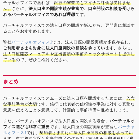
チャルオフィスであれば、
銀行の審査でもマイナス評価は受けませ
ん。
さらに、
法人口座の開設実績が豊富で、口座開設の相談を受けら
れるバーチャルオフィスであれば理想
です。
バーチャルオフィスでの法人口座の開設で悩んだら、専門家に相談す
ることをおすすめします。
弊社
バーチャルオフィス1
では、法人口座の開設実績が多数存在し、
ご利用者さまを対象に法人口座開設の相談を承っています。
さらに、
法人口座開設マニュアルや提出書類の事前チェックサポートも提供し
ている
ので、ぜひご検討ください。
まとめ
バーチャルオフィスでスムーズに法人口座を開設するためには、
入念
な事前準備が大切
です。銀行に代表者の信頼性や事業に対する真摯な
意思を伝えることを意識して、計画的に事前準備を進めましょう。
また、バーチャルオフィスで法人口座を開設する場合、
バーチャルオ
フィス選びも非常に重要
です。法人口座の開設実績が豊富な
バーチャ
ルオフィス1
では、
契約者さま向けに法人口座開設の相談を承ってい
ます。
東京都渋谷区と広島市中区の住所を月額880円＋郵送費用（税