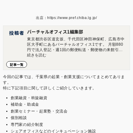
出店：
https://www.pref.chiba.lg.jp/
バーチャルオフィス1編集部
投稿者
東京都渋谷区道玄坂、千代田区神田神保町、広島市中
区大手町にあるバーチャルオフィス1です。 月額880
円で法人登記・週1回の郵便転送・郵便物の来館引取
ができる起業家やフリーランスのためのバーチャルオ
続きを読む
フィスを提供しています。 翌年以降の基本料金が最大
記事一覧
無料になる割引制度もございます。 ■店舗一覧 バーチ
ャルオフィス1渋谷店 東京都渋谷区道玄坂1-16-6 二葉
ビル8B バーチャルオフィス1神保町店 東京都千代田
今回の記事では、千葉県の起業・創業支援についてまとめてありま
区神田神保町2-10-31 IWビル1F バーチャルオフィス1
す。
広島店 広島県広島市中区大手町1-1-20 相生橋ビル7階
特に下記項目に関して詳しくご紹介していきます。
A号室 https://virtualoffice1.jp/
創業融資・斡旋融資
補助金・助成金
創業セミナー・起業塾・交流会
個別相談
専門家の紹介制度
シェアオフィスなどのインキュベーション施設