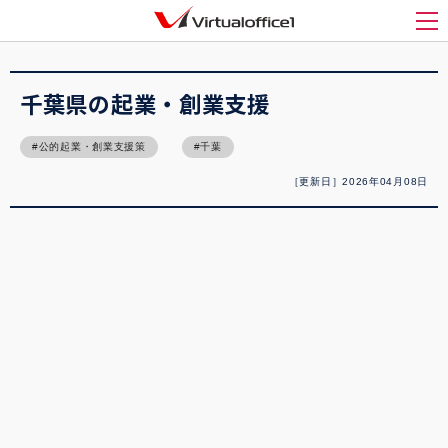
バーチャルオフィス1(Virtualoffice1)
>
起業
>
千葉県の起業・創業支援
メ
千葉県の起業・創業支援
公的起業・創業支援策
千葉
［更新日］2026年04月08日