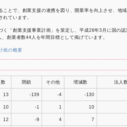
ることで、創業支援の連携を図り、開業率を向上させ、地
されています。
基づく「創業支援事業計画」を策定し、平成26年3月に国の
人、創業者数44人を年間目標として掲げています。
計画の概要
立数
閉鎖
その他
増減数
法人
13
-139
-4
-130
10
-1
1
10
12
-9
4
7