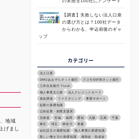
の実態を100社にアンケート
【調査】失敗しない法人口座
の選び方とは？100社データ
からわかる、申込前後のギャ
ップ
カテゴリー
法人口座
GMOあおぞらネット銀行
ドコモSMTBネット銀行
三井住友銀行 Trunk
個人事業主口座
法人クレジットカード
資金調達
ファクタリング
事業サポート
起業の基礎知識
公的起業・創業支援策
北海道
宮城
福岡
愛知
大阪
広島
千葉
所、地域
東京
埼玉
神奈川
青森
上げまし
会社設立の基礎知識
個人事業の基礎知識
新しい働き方の基礎知識
補助金・助成金