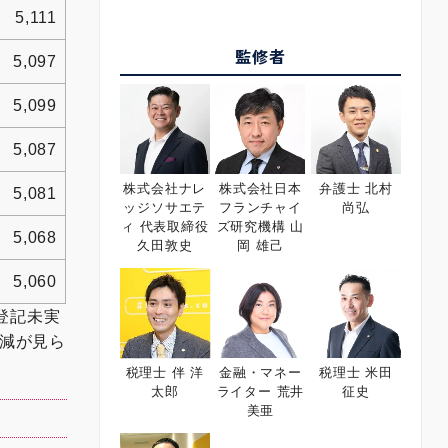
5,111
監修者
5,097
5,099
5,087
株式会社ナレ
株式会社日本
弁護士 北村
5,081
ッジソサエテ
フランチャイ
尚弘
ィ 代表取締役
ズ研究機構 山
5,068
久田敦史
岡 雄己
5,060
登記未実
増減が見ら
税理士 伴 洋
金融・マネー
税理士 米田
太郎
ライター 荒井
征史
美亜