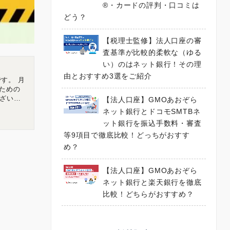
®・カードの評判・口コミは
どう？
【税理士監修】法人口座の審
査基準が比較的柔軟な（ゆる
い）のはネット銀行！その理
由とおすすめ3選をご紹介
す。 月
ための
ざいま
【法人口座】GMOあおぞら
チャルオフ
ネット銀行とドコモSMTBネ
広島県広
ット銀行を振込手数料・審査
等9項目で徹底比較！どっちがおすす
め？
【法人口座】GMOあおぞら
ネット銀行と楽天銀行を徹底
比較！どちらがおすすめ？