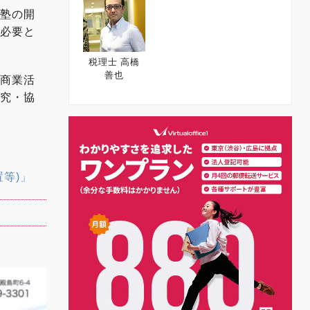
業塾の開
が必要と
税理士 高橋
善也
域商業活
研究・協
等)」