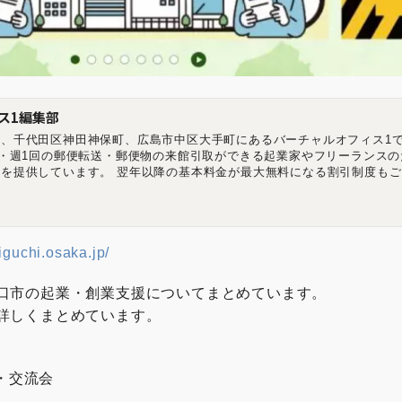
ス1編集部
、千代田区神田神保町、広島市中区大手町にあるバーチャルオフィス1で
記・週1回の郵便転送・郵便物の来館引取ができる起業家やフリーランスの
を提供しています。 翌年以降の基本料金が最大無料になる割引制度もご
ーチャルオフィス1渋谷店 東京都渋谷区道玄坂1-16-6 二葉ビル8B バー
都千代田区神田神保町2-10-31 IWビル1F バーチャルオフィス1広島店 
相生橋ビル7階 A号室 https://virtualoffice1.jp/
iguchi.osaka.jp/
口市の起業・創業支援についてまとめています。
詳しくまとめています。
・交流会