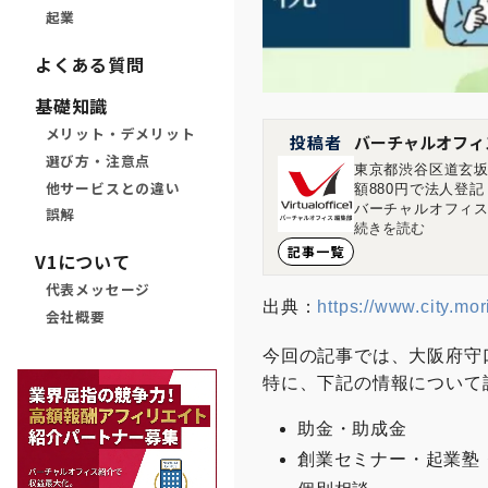
起業
よくある質問
基礎知識
メリット・デメリット
投稿者
バーチャルオフィ
選び方・注意点
東京都渋谷区道玄坂
他サービスとの違い
額880円で法人登
バーチャルオフィス
誤解
す。 ■店舗一覧 バ
続きを読む
ィス1神保町店 東京
記事一覧
V1について
島市中区大手町1-1-20 
代表メッセージ
出典：
https://www.city.mor
会社概要
今回の記事では、大阪府守
特に、下記の情報について
助金・助成金
創業セミナー・起業塾