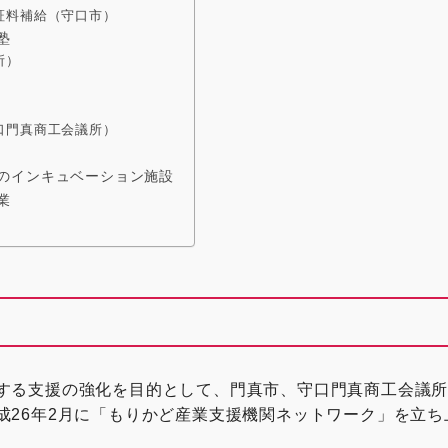
証料補給（守口市）
塾
所）
口門真商工会議所）
のインキュベーション施設
業
する支援の強化を目的として、門真市、守口門真商工会議
成26年2月に「もりかど産業支援機関ネットワーク」を立ち